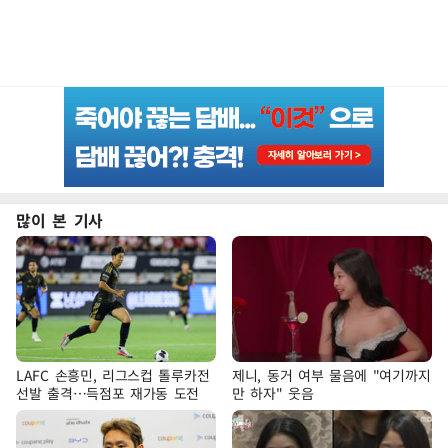
많이 본 기사
LAFC 손흥민, 리그스컵 톨루카전
제니, 동거 여부 물음에 "여기까지
선발 출격…득점포 재가동 도전
만 하자" 웃음