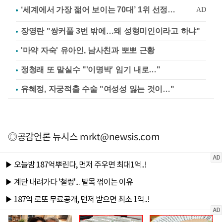
장영란 "쌍커풀 3번 밖에…왜 성형미인이라고 하냐"
'마약 자숙' 유아인, 남사친과 뽀뽀 근황
정청래 또 말실수 "'이명박' 임기 내로…"
유혜정, 자궁적출 수술 "여성성 잃는 것이…"
◎공감언론 뉴시스
mrkt@newsis.com