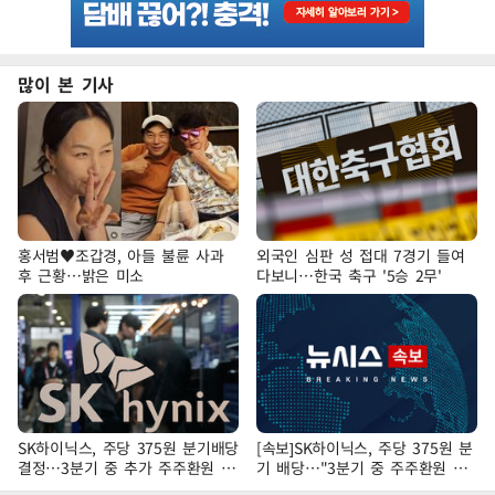
많이 본 기사
홍서범♥조갑경, 아들 불륜 사과
외국인 심판 성 접대 7경기 들여
후 근황…밝은 미소
다보니…한국 축구 '5승 2무'
SK하이닉스, 주당 375원 분기배당
[속보]SK하이닉스, 주당 375원 분
결정…3분기 중 추가 주주환원 발
기 배당…"3분기 중 주주환원 방
표
안 확정"