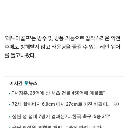
'레노마골프'는 방수 및 방풍 기능으로 갑작스러운 악천
후에도 방해받지 않고 라운딩을 즐길 수 있는 레인 웨어
를 들고나왔다.
이시간
핫
뉴스
"서장훈, 28억에 산 서초 건물 450억에 매물로"
심판 성 접대 7경기 결과는?…한국 축구 '5승 2무'
응팔 최성원, 백혈병 재발…"죽게 하려는건가"