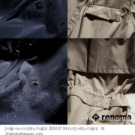
[서울=뉴시스]레노마골프.2024.07.04.(사진=레노마골프 제
공)
photo@newsis.com