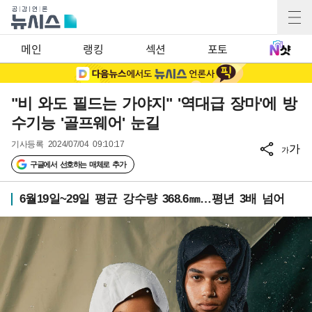
메인
랭킹
섹션
포토
"비 와도 필드는 가야지" '역대급 장마'에 방
수기능 '골프웨어' 눈길
기사등록
2024/07/04 09:10:17
가
가
구글에서 선호하는 매체로 추가
6월19일~29일 평균 강수량 368.6㎜…평년 3배 넘어