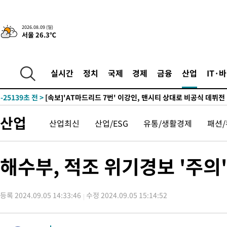
23분 전 >
'2경기 연속 침묵' 손흥민, 톨루카전 68분만 뛰고 슈팅 0개
2026.08.09 (일)
서울 26.3℃
-31701초 전 >
시메오네 감독 "이강인 다재다능한 선수…다양한 역할 맡길 것
-28142초 전 >
이강인, 5만 관중 앞 ATM 데뷔…뜨거운 응원 속 새출발(종합)
-27898초 전 >
'AT마드리드 7번' 이강인 데뷔전…맨시티에 1-3 역전패(종합)
실시간
정치
국제
경제
금융
산업
IT·
-25637초 전 >
'AT마드리드 7번' 이강인, 맨시티 상대로 비공식 데뷔전
-25139초 전 >
[속보]'AT마드리드 7번' 이강인, 맨시티 상대로 비공식 데뷔전
-23203초 전 >
네타냐후, 트럼프의 가자 평화 2차 15개조 평화안 '거부'
산업
산업최신
산업/ESG
유통/생활경제
패션
-19799초 전 >
이강인 ATM 입단식에 '상암벌 들썩'…"세계적인 선수 되길"
-18795초 전 >
태풍 돌핀, 중 저장성 타이저우시 해안에 상륙 (1보)
-16141초 전 >
AT마드리드 데뷔 앞둔 이강인, 맨시티전 선발 대신 '벤치 시작'
해수부, 적조 위기경보 '주의
-14771초 전 >
[속보]與 강원·TK 당원투표 합산 김민석 48.54%로 승리…
44.40%
-14105초 전 >
與 강원·TK 당원투표 합산 김민석 46.01%로 승리…정청래
44.53%
-13945초 전 >
[속보]與전대 권리당원투표…강원·경북 김민석, 대구 정청래 
등록 2024.09.05 14:33:46
수정 2024.09.05 15:14:52
-13752초 전 >
[속보]與 당대표 경선, 경북 권리당원 투표 김민석 47.37%·
45.71%
-13654초 전 >
[속보]與 당대표 경선, 대구 권리당원 투표 정청래 47.82%·