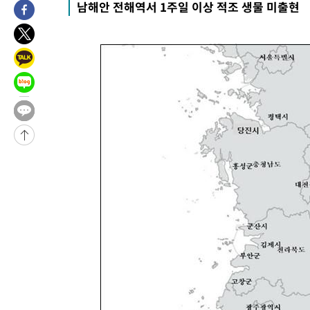
남해안 전해역서 1주일 이상 적조 생물 미출현
46.35%
-13451초 전 >
[속보]與 당대표 경선, 강원 권리당원 투표 김민석 승리…50.3
득표
-11369초 전 >
"일본축구협회, 대한축구협회 성 접대 의혹 심판 조사"
-4011초 전 >
[속보]장은수, KLPGA 제주삼다수 역전 우승…데뷔 10년 차에 
상
10분 전 >
"얼마나 더웠으면"…안동 물길공원서 헤엄친 구렁이 '소동'
11분 전 >
손흥민, 68분 뛰고 2경기 침묵…LAFC, 톨루카에 1-0 승리(종합)
23분 전 >
'2경기 연속 침묵' 손흥민, 톨루카전 68분만 뛰고 슈팅 0개
-31701초 전 >
시메오네 감독 "이강인 다재다능한 선수…다양한 역할 맡길 것
-28142초 전 >
이강인, 5만 관중 앞 ATM 데뷔…뜨거운 응원 속 새출발(종합)
-27898초 전 >
'AT마드리드 7번' 이강인 데뷔전…맨시티에 1-3 역전패(종합)
-25637초 전 >
'AT마드리드 7번' 이강인, 맨시티 상대로 비공식 데뷔전
-25139초 전 >
[속보]'AT마드리드 7번' 이강인, 맨시티 상대로 비공식 데뷔전
-23203초 전 >
네타냐후, 트럼프의 가자 평화 2차 15개조 평화안 '거부'
-19799초 전 >
이강인 ATM 입단식에 '상암벌 들썩'…"세계적인 선수 되길"
-18795초 전 >
태풍 돌핀, 중 저장성 타이저우시 해안에 상륙 (1보)
-16141초 전 >
AT마드리드 데뷔 앞둔 이강인, 맨시티전 선발 대신 '벤치 시작'
-14771초 전 >
[속보]與 강원·TK 당원투표 합산 김민석 48.54%로 승리…