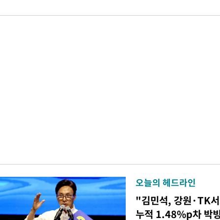
오늘의 헤드라인
"김민석, 강원·TK
누적 1.48%p차 박