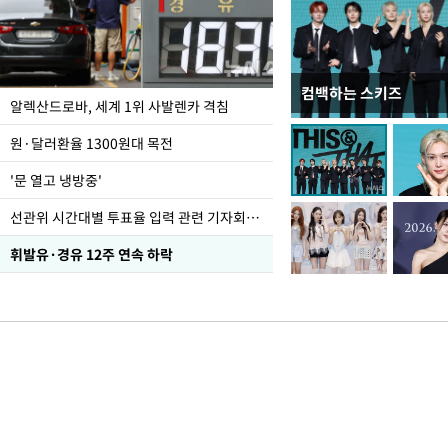
컴백하는 스키즈
폭염 속 주말 풍경은?
알렉산드로바, 세계 1위 사발렌카 격침
원·달러환율 1300원대 목전
'문 열고 냉방중'
선관위 시간대별 투표율 입력 관련 기자회견하는 주진우 의원
휘발유·경유 12주 연속 하락