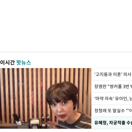
이시간
핫뉴스
'고지용과 이혼' 의사
'마약 자숙' 유아인,
정청래 또 말실수 "'
유혜정, 자궁적출 수