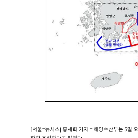
44.40%
-14105초 전 >
與 강원·TK 당원투표 합산 김민석 46.01%로 승리…정청래
44.53%
-13945초 전 >
[속보]與전대 권리당원투표…강원·경북 김민석, 대구 정청래 
-13752초 전 >
[속보]與 당대표 경선, 경북 권리당원 투표 김민석 47.37%·
45.71%
-13654초 전 >
[속보]與 당대표 경선, 대구 권리당원 투표 정청래 47.82%·
46.35%
-13451초 전 >
[속보]與 당대표 경선, 강원 권리당원 투표 김민석 승리…50.3
득표
-11369초 전 >
"일본축구협회, 대한축구협회 성 접대 의혹 심판 조사"
-4011초 전 >
[속보]장은수, KLPGA 제주삼다수 역전 우승…데뷔 10년 차에 
상
10분 전 >
"얼마나 더웠으면"…안동 물길공원서 헤엄친 구렁이 '소동'
11분 전 >
손흥민, 68분 뛰고 2경기 침묵…LAFC, 톨루카에 1-0 승리(종합)
23분 전 >
'2경기 연속 침묵' 손흥민, 톨루카전 68분만 뛰고 슈팅 0개
[서울=뉴시스] 홍세희 기자 = 해양수산부는 5일 오
하향 조정한다고 밝혔다.