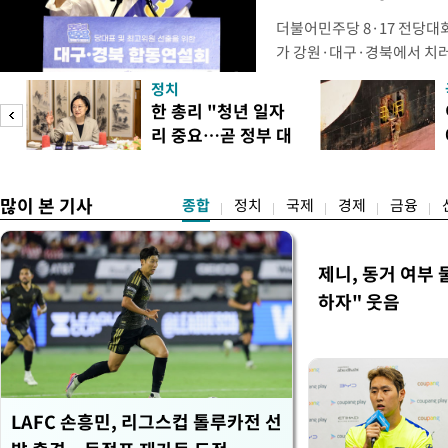
더불어민주당 8·17 전당대
가 강원·대구·경북에서 치
48.54%(1만8977표)를 
정치
를 1622표(4.14%p) 차
넘
한 총리 "청년 일자
·인천 권리당원 투표에서도 
리 중요…곧 정부 대
적 합산(가중치 미반영)에서도
리
책"
많이 본 기사
종합
정치
국제
경제
금융
제니, 동거 여부
하자" 웃음
LAFC 손흥민, 리그스컵 톨루카전 선