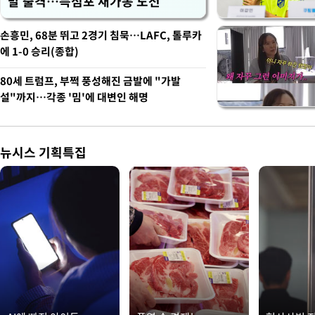
발 출격…득점포 재가동 도전
손흥민, 68분 뛰고 2경기 침묵…LAFC, 톨루카
에 1-0 승리(종합)
80세 트럼프, 부쩍 풍성해진 금발에 "가발
설"까지…각종 '밈'에 대변인 해명
뉴시스 기획특집