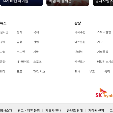
AI에 빠진 아이들
폭염 속 경제는
형사사법 
뉴스
광장
실시간
정치
국제
기자수첩
스토리칼럼
경제
금융
산업
아트클럽
기고
사회
수도권
지방
인터뷰
기획특집
문화
IT·바이오
스포츠
섹션코너
데일리뉴시
연예
포토
TV뉴시스
인사
부고
동정
회사소개
광고 · 제휴 문의
제휴사 안내
콘텐츠 판매
저작권 규약
고