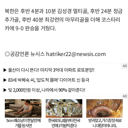
북한은 후반 4분과 10분 김성경 멀티골, 후반 24분 정금
추가골, 후반 40분 최강련의 마무리골을 더해 코스타리
카에 9-0 완승을 거뒀다.
◎공감언론 뉴시스
hatriker22@newsis.com