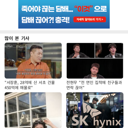
많이 본 기사
"서장훈, 28억에 산 서초 건물
전현무 "전 연인 집착에 친구들과
450억에 매물로"
연락 끊어"