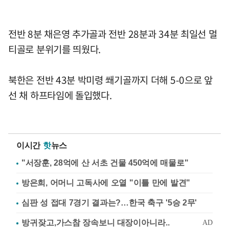
전반 8분 채은영 추가골과 전반 28분과 34분 최일선 멀
티골로 분위기를 띄웠다.
북한은 전반 43분 박미령 쐐기골까지 더해 5-0으로 앞
선 채 하프타임에 돌입했다.
이시간
핫
뉴스
"서장훈, 28억에 산 서초 건물 450억에 매물로"
방은희, 어머니 고독사에 오열 "이틀 만에 발견"
심판 성 접대 7경기 결과는?…한국 축구 '5승 2무'