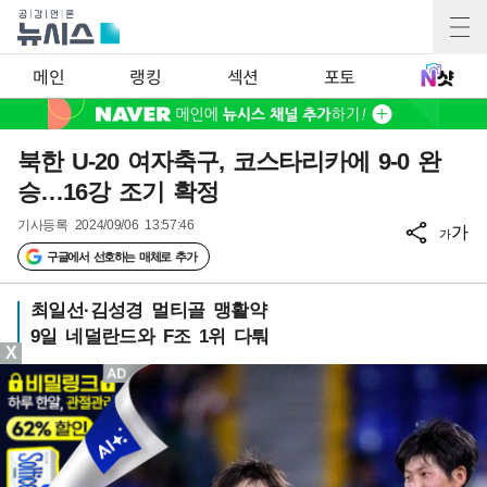
메인
랭킹
섹션
포토
북한 U-20 여자축구, 코스타리카에 9-0 완
승…16강 조기 확정
기사등록
2024/09/06 13:57:46
가
가
구글에서 선호하는 매체로 추가
최일선·김성경 멀티골 맹활약
9일 네덜란드와 F조 1위 다퉈
X