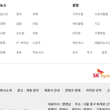
뉴스
광장
실시간
정치
국제
기자수첩
스토리칼럼
경제
금융
산업
아트클럽
기고
사회
수도권
지방
인터뷰
기획특집
문화
IT·바이오
스포츠
섹션코너
데일리뉴시
연예
포토
TV뉴시스
인사
부고
동정
회사소개
광고 · 제휴 문의
제휴사 안내
콘텐츠 판매
저작권 규약
고
대표이사 : 염영남
주소 : 서울 중구 퇴계로 1
발행인 : 염영남
편집인 : 염영남
고충처리인