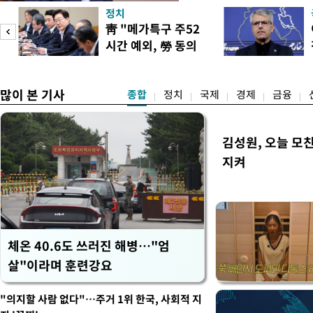
다"며 "국민 의견까지 수렴해
정치
토할 예정"이라고 밝혔다. 
靑 "메가특구 주52
셜미디어(SNS) 엑스(X·옛
시간 예외, 勞 동의
개편안은 지난 4일부터 오는
필요"
많이 본 기사
종합
정치
국제
경제
금융
김성원, 오늘 모
지켜
체온 40.6도 쓰러진 해병…"엄
살"이라며 훈련강요
"의지할 사람 없다"…주거 1위 한국, 사회적 지