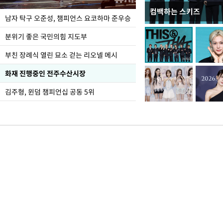
컴백하는 스키즈
한-미, UFS연합연습 1
남자 탁구 오준성, 챔피언스 요코하마 준우승
분위기 좋은 국민의힘 지도부
부친 장례식 열린 묘소 걷는 리오넬 메시
화재 진행중인 전주수산시장
김주형, 윈덤 챔피언십 공동 5위