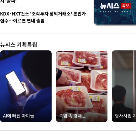
지 '꼴찌'
KDX·NXT컨소 '조각투자 장외거래소' 본인가
접수…이르면 연내 출범
뉴시스 기획특집
AI에 빠진 아이들
폭염 속 경제는
형사사법 