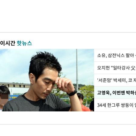
이시간
핫뉴스
'서준맘' 박세미, 코
34세 한그루 쌍둥이