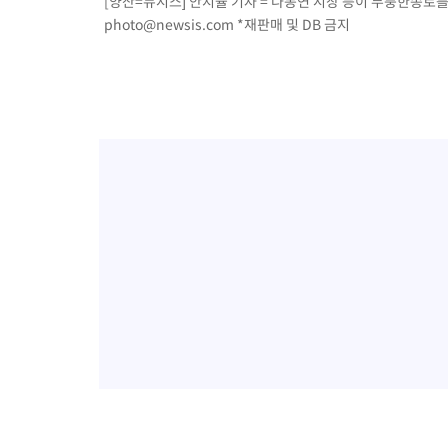
[양산=뉴시스] 안지율 기자 = 나동연 시장 등이 무풍한송로를 걷고
photo@newsis.com
*재판매 및 DB 금지