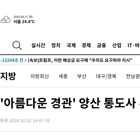
2026.08.11 (화)
서울 24.8℃
실시간
정치
국제
경제
금융
산업
IT·
-23204초 전 >
[속보]트럼프, 이란 배상금 요구에 "우리도 요구하라 지시"
지방
지방최신
세종
부산
대구/경북
전남광
'아름다운 경관' 양산 통도
등록 2024.10.02 14:47:39