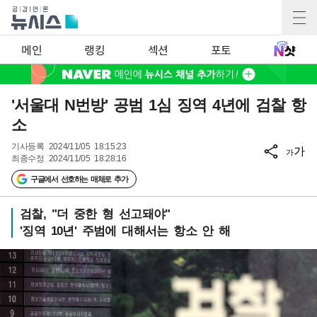
메인
랭킹
섹션
포토
'서울대 N번방' 공범 1심 징역 4년에 검찰 항
소
기사등록
2024/11/05 18:15:23
가
가
최종수정
2024/11/05 18:28:16
구글에서 선호하는 매체로 추가
검찰, "더 중한 형 선고돼야"
'징역 10년' 주범에 대해서는 항소 안 해