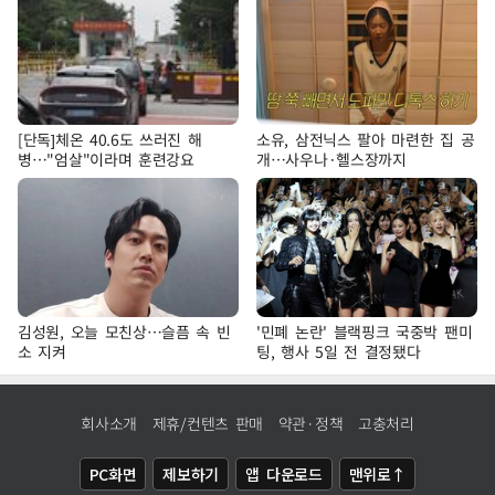
[단독]체온 40.6도 쓰러진 해
소유, 삼전닉스 팔아 마련한 집 공
병…"엄살"이라며 훈련강요
개…사우나·헬스장까지
김성원, 오늘 모친상…슬픔 속 빈
'민폐 논란' 블랙핑크 국중박 팬미
소 지켜
팅, 행사 5일 전 결정됐다
회사소개
제휴/컨텐츠 판매
약관·정책
고충처리
PC화면
제보하기
앱 다운로드
맨위로↑