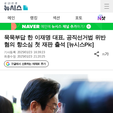
메인
랭킹
섹션
포토
묵묵부답 한 이재명 대표, 공직선거법 위반
혐의 항소심 첫 재판 출석 [뉴시스Pic]
기사등록
2025/01/23 16:39:23
가
가
최종수정
2025/01/23 21:20:25
구글에서 선호하는 매체로 추가