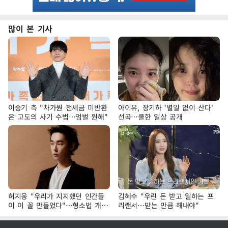
많이 본 기사
이승기 측 "차가원 전세금 미반환
아이유, 장기하 '별일 없이 산다'
은 고도의 사기 수법…엄벌 원해"
선곡…쿨한 일상 공개
허지웅 "우리가 지지했던 인간들
김혜수 "우린 돈 받고 일하는 프
이 이 꼴 만들었다"…형소법 개정
리랜서…받는 만큼 해내야"
에 격한 반응