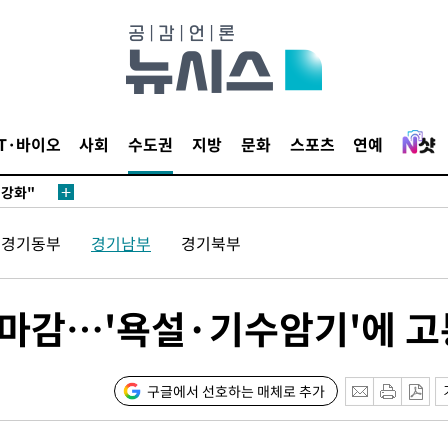
다"
수수색(종
4%↑
 준수"
IT·바이오
사회
수도권
지방
문화
스포츠
연예
수색
 강화"
경기동부
경기남부
경기북부
마감…'욕설·기수암기'에 고
황'
구글에서 선호하는 매체로 추가
의