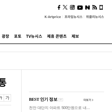
의견, 국토부·LH에 충실히
전달할 것"
K-Artprice
프라임뉴시스
위클리뉴시스
광장
포토
TV뉴시스
제휴 콘텐츠
제보
통