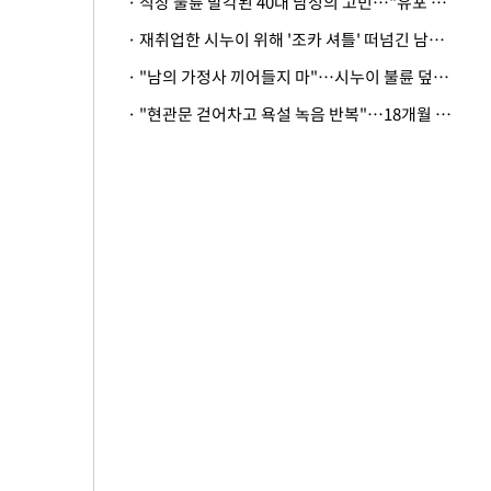
· 직장 불륜 발각된 40대 남성의 고민…"유포 동료 명예훼손·협박죄 고소 가능할까"
· 재취업한 시누이 위해 '조카 셔틀' 떠넘긴 남편…아내 "난 못한다"
· "남의 가정사 끼어들지 마"…시누이 불륜 덮으려는 남편에 억울한 아내
· "현관문 걷어차고 욕설 녹음 반복"…18개월 아기 키우는 집 뒤흔든 '앞집의 비극'