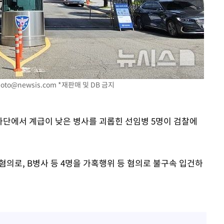
황'
의
oto@newsis.com
*재판매 및 DB 금지
병사단에서 계급이 낮은 병사를 괴롭힌 선임병 5명이 검찰에
 격파
다"
의로, B병사 등 4명을 가혹행위 등 혐의로 불구속 입건하