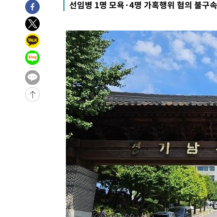
선임병 1명 모욕·4명 가혹행위 혐의 불구속
3시간 전 >
[속보]코스닥, 800p 회복…0.26% 오른 801.67 마감
3시간 전 >
[속보]코스피, 301.88포인트(4.58%) 내린 6296.38 마감
3시간 전 >
[속보]원·달러 환율, 0.7원 내린 1423.8원 마감
4시간 전 >
"여기 떨어졌다"…다누리, 스페이스X 로켓 달 충돌 흔적 포착
5시간 전 >
손흥민, 5경기 연속골 실패…LAFC는 승부차기 끝 과달라하라
7시간 전 >
내일까지 39도 '펄펄'…기상청 "태풍 지나며 폭염 잠시 꺾인
-11572초 전 >
'월드컵 탈락 후폭풍' 축구협회…11시간 걸린 초유의 압
합)
-11008초 전 >
[속보] 뉴욕증시, 혼조 출발…나스닥 0.3%↓, 다우 0.1
-9801초 전 >
축구협회, 15년 전 심판 성 접대 파문에 "현재는 내부 지침
-8486초 전 >
경찰, '홍명보는 2순위' 결론냈던 스포츠윤리센터도 압수
1시간 전 >
[속보]합참 "北 발사체는 단거리탄도미사일…감시·경계태세
1시간 전 >
日방위성, 北이 동해로 쏜 발사체는 탄도미사일 가능성
2시간 전 >
[속보] SKT, 에이닷 서비스 장애 발생…"원인 파악 중"
2시간 전 >
[속보]합참 "북, 동해상으로 미상 발사체 발사"
2시간 전 >
'낮 최고 39도' 불볕더위…한밤 열대야도 계속[내일날씨]
2시간 전 >
[속보]7~9일 프로야구 3연전도 폭염 취소…11일 재개