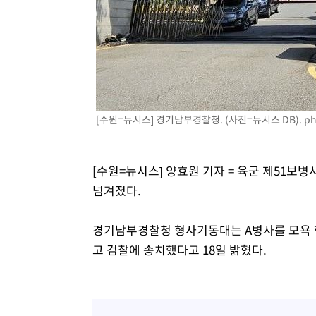
2시간 전 >
"韓 외환시장 개입 관측 배경엔 美의 대한국 무역적자 있어"
2시간 전 >
'월드컵 탈락 후폭풍' 축구협회…초유의 압수수색에 '충격·당
2시간 전 >
서울 낮 37.9도, 올여름 최고치 경신…영등포 순간 '40도'
2시간 전 >
[속보]종합특검, 대검 추가 압수수색…내란 중요임무종사 혐
3시간 전 >
[속보]코스닥, 800p 회복…0.26% 오른 801.67 마감
3시간 전 >
[속보]코스피, 301.88포인트(4.58%) 내린 6296.38 마감
[수원=뉴시스] 경기남부경찰청. (사진=뉴시스 DB).
ph
3시간 전 >
[속보]원·달러 환율, 0.7원 내린 1423.8원 마감
4시간 전 >
"여기 떨어졌다"…다누리, 스페이스X 로켓 달 충돌 흔적 포착
[수원=뉴시스] 양효원 기자 = 육군 제51보
5시간 전 >
손흥민, 5경기 연속골 실패…LAFC는 승부차기 끝 과달라하라
넘겨졌다.
7시간 전 >
내일까지 39도 '펄펄'…기상청 "태풍 지나며 폭염 잠시 꺾인
경기남부경찰청 형사기동대는 A병사를 모욕 혐
고 검찰에 송치했다고 18일 밝혔다.