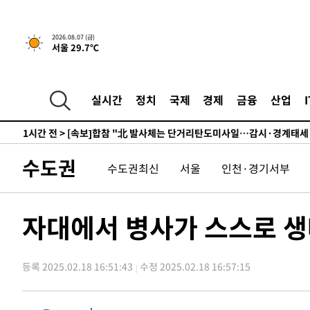
7시간 전 >
내일까지 39도 '펄펄'…기상청 "태풍 지나며 폭염 잠시 꺾인
2026.08.07 (금)
서울 29.7℃
-11572초 전 >
'월드컵 탈락 후폭풍' 축구협회…11시간 걸린 초유의 압
합)
-11008초 전 >
[속보] 뉴욕증시, 혼조 출발…나스닥 0.3%↓, 다우 0.1
-9801초 전 >
축구협회, 15년 전 심판 성 접대 파문에 "현재는 내부 지침
실시간
정치
국제
경제
금융
산업
-8486초 전 >
경찰, '홍명보는 2순위' 결론냈던 스포츠윤리센터도 압수
1시간 전 >
[속보]합참 "北 발사체는 단거리탄도미사일…감시·경계태세
1시간 전 >
日방위성, 北이 동해로 쏜 발사체는 탄도미사일 가능성
수도권
수도권최신
서울
인천·경기서부
2시간 전 >
[속보] SKT, 에이닷 서비스 장애 발생…"원인 파악 중"
2시간 전 >
[속보]합참 "북, 동해상으로 미상 발사체 발사"
2시간 전 >
'낮 최고 39도' 불볕더위…한밤 열대야도 계속[내일날씨]
자대에서 병사가 스스로 생
2시간 전 >
[속보]7~9일 프로야구 3연전도 폭염 취소…11일 재개
2시간 전 >
"韓 외환시장 개입 관측 배경엔 美의 대한국 무역적자 있어"
등록 2025.02.18 16:51:43
수정 2025.02.18 16:57:15
2시간 전 >
'월드컵 탈락 후폭풍' 축구협회…초유의 압수수색에 '충격·당
2시간 전 >
서울 낮 37.9도, 올여름 최고치 경신…영등포 순간 '40도'
2시간 전 >
[속보]종합특검, 대검 추가 압수수색…내란 중요임무종사 혐