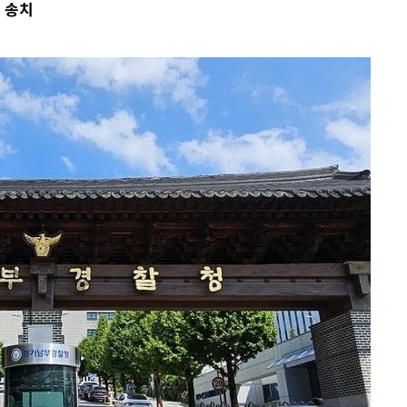
 송치
 격파
다"
수수색(종
4%↑
 준수"
수색
 강화"