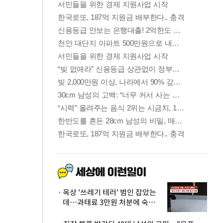
옥상 '쓰레기 테러' 범인 잡았는
데…과태료 3만원 처분에 숙박업
주 허탈