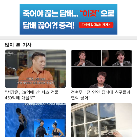
많이 본 기사
"서장훈, 28억에 산 서초 건물
전현무 "전 연인 집착에 친구들과
450억에 매물로"
연락 끊어"