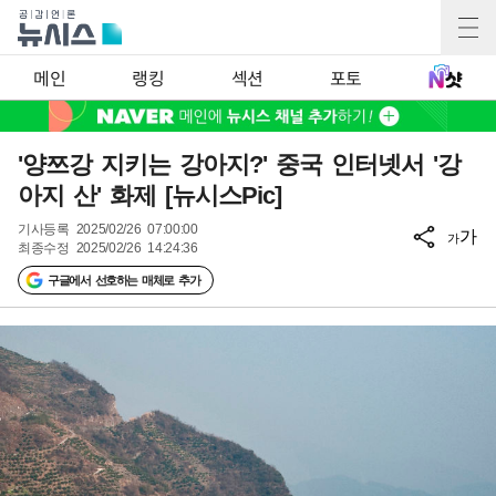
메인
랭킹
섹션
포토
'양쯔강 지키는 강아지?' 중국 인터넷서 '강
아지 산' 화제 [뉴시스Pic]
기사등록
2025/02/26 07:00:00
가
가
최종수정
2025/02/26 14:24:36
구글에서 선호하는 매체로 추가