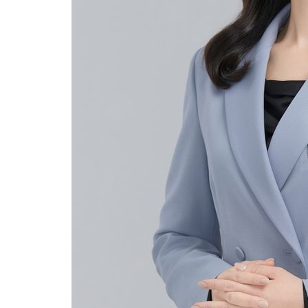
40분 전 >
내일까지 39도 '펄펄'…기상청 "태풍 지나며 폭염 잠시 꺾인다"
46분 전 >
트럼프, 한국계 진보 주지사 후보 맹공…"공산주의가 최대 위협"
47분 전 >
"美간섭에 합의 지연"…트럼프, '이란 호르무즈 통제권' 수용할까
1시간 전 >
[속보]산업장관 "李정부, 원전 반대 안해…안정 전력 위해 불가피"
2시간 전 >
[속보]경찰, '홍명보 선임 논란' 대한축구협회·축구회관 등 압수수