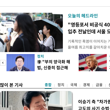
오늘의 헤드라인
"영등포서 비공식 4
입추 전날인데 서울 
기록적인 폭염이 이어지는 
올여름 최고치를 갈아치운 데
시15분 39.9도까지 치솟으
정치
청에 따르면 이날 오후 4시
李 "부의 양극화 해
관측(ASOS) 기준 37.9도
법, 신중히 접근해
했다. 관측 이래 역대 5위에
이
야"
많이 본 기사
종합
정치
국제
경제
금융
이승기 측 "차가
고도의 사기 수법