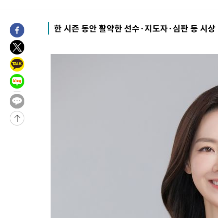
2시간 전 >
[속보]경찰, '홍명보 선임 논란' 대한축구협회·축구회관 등 압수수
-18598초 전 >
[속보]합참 "北 발사체는 단거리탄도미사일…감시·경계태세 
화"
한 시즌 동안 활약한 선수·지도자·심판 등 시상
-18346초 전 >
日방위성, 北이 동해로 쏜 발사체는 탄도미사일 가능성
-16776초 전 >
[속보] SKT, 에이닷 서비스 장애 발생…"원인 파악 중"
-16182초 전 >
[속보]합참 "북, 동해상으로 미상 발사체 발사"
-15578초 전 >
'낮 최고 39도' 불볕더위…한밤 열대야도 계속[내일날씨]
-15537초 전 >
[속보]7~9일 프로야구 3연전도 폭염 취소…11일 재개
-15199초 전 >
"韓 외환시장 개입 관측 배경엔 美의 대한국 무역적자 있어"
-15026초 전 >
'월드컵 탈락 후폭풍' 축구협회…초유의 압수수색에 '충격·당황
-14866초 전 >
서울 낮 37.9도, 올여름 최고치 경신…영등포 순간 '40도'
-14428초 전 >
[속보]종합특검, 대검 추가 압수수색…내란 중요임무종사 혐의
-10523초 전 >
[속보]코스닥, 800p 회복…0.26% 오른 801.67 마감
-10453초 전 >
[속보]코스피, 301.88포인트(4.58%) 내린 6296.38 마감
-10318초 전 >
[속보]원·달러 환율, 0.7원 내린 1423.8원 마감
-7917초 전 >
"여기 떨어졌다"…다누리, 스페이스X 로켓 달 충돌 흔적 포착
-4962초 전 >
손흥민, 5경기 연속골 실패…LAFC는 승부차기 끝 과달라하라 