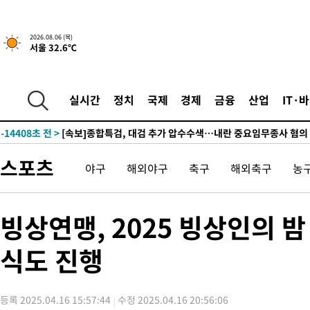
-16162초 전 >
[속보]합참 "북, 동해상으로 미상 발사체 발사"
-15558초 전 >
'낮 최고 39도' 불볕더위…한밤 열대야도 계속[내일날씨]
2026.08.06 (목)
-15517초 전 >
[속보]7~9일 프로야구 3연전도 폭염 취소…11일 재개
서울 32.6℃
-15179초 전 >
"韓 외환시장 개입 관측 배경엔 美의 대한국 무역적자 있어"
-15006초 전 >
'월드컵 탈락 후폭풍' 축구협회…초유의 압수수색에 '충격·당황
-14846초 전 >
서울 낮 37.9도, 올여름 최고치 경신…영등포 순간 '40도'
실시간
정치
국제
경제
금융
산업
IT·
-14408초 전 >
[속보]종합특검, 대검 추가 압수수색…내란 중요임무종사 혐의
-10503초 전 >
[속보]코스닥, 800p 회복…0.26% 오른 801.67 마감
-10433초 전 >
[속보]코스피, 301.88포인트(4.58%) 내린 6296.38 마감
스포츠
야구
해외야구
축구
해외축구
농
-10298초 전 >
[속보]원·달러 환율, 0.7원 내린 1423.8원 마감
-7897초 전 >
"여기 떨어졌다"…다누리, 스페이스X 로켓 달 충돌 흔적 포착
-4942초 전 >
손흥민, 5경기 연속골 실패…LAFC는 승부차기 끝 과달라하라 
빙상연맹, 2025 빙상인의 
40분 전 >
내일까지 39도 '펄펄'…기상청 "태풍 지나며 폭염 잠시 꺾인다"
식도 진행
47분 전 >
트럼프, 한국계 진보 주지사 후보 맹공…"공산주의가 최대 위협"
47분 전 >
"美간섭에 합의 지연"…트럼프, '이란 호르무즈 통제권' 수용할까
1시간 전 >
[속보]산업장관 "李정부, 원전 반대 안해…안정 전력 위해 불가피"
등록 2025.04.16 15:57:44
수정 2025.04.16 20:56:06