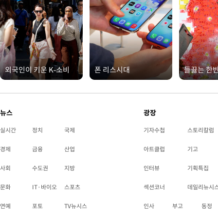
외국인이 키운 K-소비
폰 리스시대
들끓는 한
뉴스
광장
실시간
정치
국제
기자수첩
스토리칼럼
경제
금융
산업
아트클럽
기고
사회
수도권
지방
인터뷰
기획특집
문화
IT·바이오
스포츠
섹션코너
데일리뉴시
연예
포토
TV뉴시스
인사
부고
동정