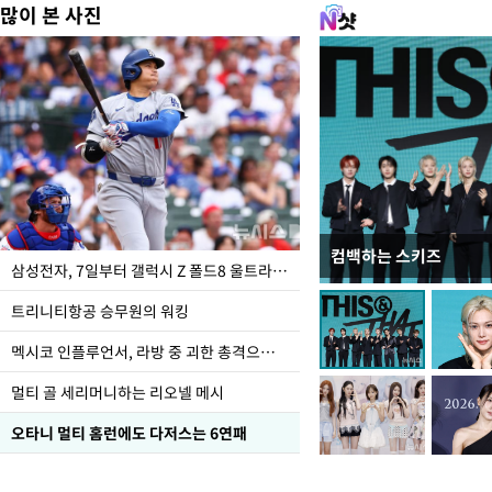
많이 본 사진
컴백하는 스키즈
입추 하루 앞둔 전남광
삼성전자, 7일부터 갤럭시 Z 폴드8 울트라·폴드8·플립8 출시
폭염
트리니티항공 승무원의 워킹
멕시코 인플루언서, 라방 중 괴한 총격으로 사망
멀티 골 세리머니하는 리오넬 메시
오타니 멀티 홈런에도 다저스는 6연패