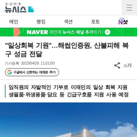
메인
랭킹
섹션
포토
"일상회복 기원"…해썹인증원, 산불피해 복
구 성금 전달
기사등록
2025/04/26 11:01:00
가
가
구글에서 선호하는 매체로 추가
임직원의 자발적인 기부로 이재민의 일상 회복 지원
생필품·위생용품·담요 등 긴급구호품 지원 사용 예정