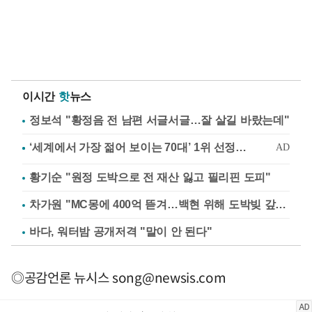
이시간
핫
뉴스
정보석 "황정음 전 남편 서글서글…잘 살길 바랐는데"
황기순 "원정 도박으로 전 재산 잃고 필리핀 도피"
차가원 "MC몽에 400억 뜯겨…백현 위해 도박빚 갚아줘"
바다, 워터밤 공개저격 "말이 안 된다"
◎공감언론 뉴시스
song@newsis.com