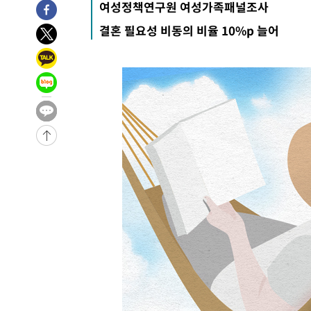
여성정책연구원 여성가족패널조사
-26545초 전 >
[속보]경찰·노동부, HL만도 평택사업장 끼임 사망 관련
결혼 필요성 비동의 비율 10%p 늘어
-26426초 전 >
[속보]합수본, '투표율 허위 입력' 중앙·서울·경기도 선관
압수수색
-26181초 전 >
[속보]원·달러 환율, 오전 9시 1423.8원
-25977초 전 >
[속보]삼성전자·SK하이닉스 동반 강보합…1%대 상승 
-25963초 전 >
[속보]코스닥, 5.95포인트(0.74%) 상승한 807.62개장
-25931초 전 >
[속보]코스피, 6300선 재탈환…1.09% 오른 6365.07 
-23096초 전 >
시리아 다마스쿠스 교외에서 미니버스 폭발.. 14명 부상, 
태
-22394초 전 >
입추에도 극한더위…서울 낮 39도 '폭염중대경보'
-17358초 전 >
이란, 호르무즈서 "적국 목표물들"과 대치로 남부 케슘섬
례 큰 폭발음
-16073초 전 >
[속보]美, 폴리실리콘 수입 규제…파생제품 15% 관세, 1
발효
-14224초 전 >
[속보]트럼프, 美 원정출산 금지 행정명령 서명
-11924초 전 >
[속보] 뉴욕증시, 일제 하락 마감…나스닥 0.06%↓