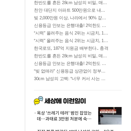
옥상 '쓰레기 테러' 범인 잡았는
데…과태료 3만원 처분에 숙박업
주 허탈