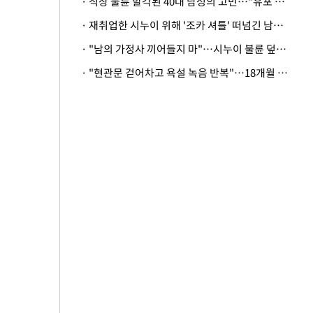
· 직장 불륜 발각된 40대 남성의 고민…"유포 동료 명예훼손·협박죄 고소 가능할까"
· 재취업한 시누이 위해 '조카 셔틀' 떠넘긴 남편…아내 "난 못한다"
· "남의 가정사 끼어들지 마"…시누이 불륜 덮으려는 남편에 억울한 아내
· "현관문 걷어차고 욕설 녹음 반복"…18개월 아기 키우는 집 뒤흔든 '앞집의 비극'