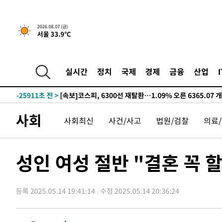
-28012초 전 >
"미 전국적 살모네라 식중독 원인은 멕시코산 할라피뇨"--
-26525초 전 >
[속보]경찰·노동부, HL만도 평택사업장 끼임 사망 관련
2026.08.07 (금)
서울 33.9℃
-26406초 전 >
[속보]합수본, '투표율 허위 입력' 중앙·서울·경기도 선관
압수수색
-26161초 전 >
[속보]원·달러 환율, 오전 9시 1423.8원
-25957초 전 >
[속보]삼성전자·SK하이닉스 동반 강보합…1%대 상승 
실시간
정치
국제
경제
금융
산업
-25943초 전 >
[속보]코스닥, 5.95포인트(0.74%) 상승한 807.62개장
-25911초 전 >
[속보]코스피, 6300선 재탈환…1.09% 오른 6365.07 
-23076초 전 >
시리아 다마스쿠스 교외에서 미니버스 폭발.. 14명 부상, 
사회
사회최신
사건/사고
법원/검찰
의료
태
-22374초 전 >
입추에도 극한더위…서울 낮 39도 '폭염중대경보'
-17338초 전 >
이란, 호르무즈서 "적국 목표물들"과 대치로 남부 케슘섬
례 큰 폭발음
-16053초 전 >
[속보]美, 폴리실리콘 수입 규제…파생제품 15% 관세, 1
성인 여성 절반 "결혼 꼭 
발효
-14204초 전 >
[속보]트럼프, 美 원정출산 금지 행정명령 서명
-11904초 전 >
[속보] 뉴욕증시, 일제 하락 마감…나스닥 0.06%↓
등록 2025.05.14 19:41:14
수정 2025.05.14 20:36:24
-29588초 전 >
민주 콩고 에볼라환자 4천명 돌파, 4053명 발생 1850명
-28838초 전 >
[속보]'300억원대 사기 혐의' 차가원 대표 구속 송치
-28032초 전 >
"미 전국적 살모네라 식중독 원인은 멕시코산 할라피뇨"--