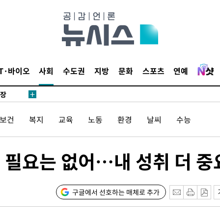
 CDC
 압수수색
위 등 9곳
출발
IT·바이오
사회
수도권
지방
문화
스포츠
연예
개장
3명은 중
/보건
복지
교육
노동
환경
날씨
수능
에서 두차
20일 후
할 필요는 없어…내 성취 더 중
 사망
구글에서 선호하는 매체로 추가
 CDC