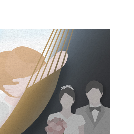
 압수수색
위 등 9곳
출발
개장
3명은 중
에서 두차
20일 후