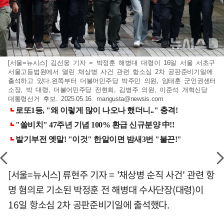
[서울=뉴시스] 김선웅 기자 = 박정훈 해병대 대령이 16일 서울 서초구
서울고등법원에서 열린 채상병 사건 관련 항소심 2차 공판준비기일에
출석하고 있다.왼쪽부터 더불어민주당 박주민 의원, 임태훈 군인권센터
소장, 박 대령, 더불어민주당 전현희, 김병주 의원, 이준석 개혁신당
대통령선거 후보. 2025.05.16.
mangusta@newsis.com
[서울=뉴시스] 류현주 기자 = '채상병 순직 사건' 관련 항
명 혐의로 기소된 박정훈 전 해병대 수사단장(대령)이
16일 항소심 2차 공판준비기일에 출석했다.