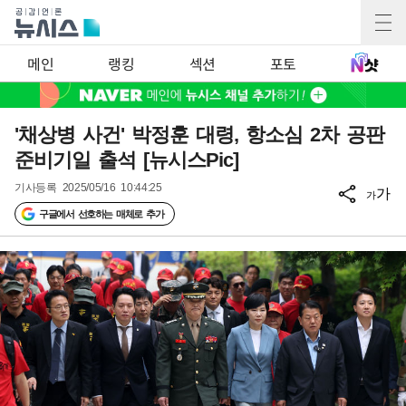
메인
랭킹
섹션
포토
'채상병 사건' 박정훈 대령, 항소심 2차 공판
준비기일 출석 [뉴시스Pic]
기사등록
2025/05/16 10:44:25
가
가
구글에서 선호하는 매체로 추가