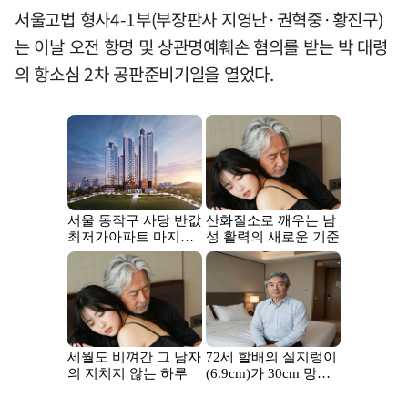
서울고법 형사4-1부(부장판사 지영난·권혁중·황진구)
는 이날 오전 항명 및 상관명예훼손 혐의를 받는 박 대령
의 항소심 2차 공판준비기일을 열었다.