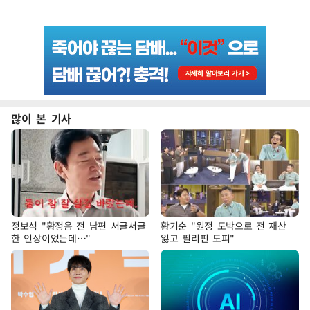
많이 본 기사
정보석 "황정음 전 남편 서글서글
황기순 "원정 도박으로 전 재산
한 인상이었는데…"
잃고 필리핀 도피"