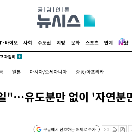
수…이병태
지(종합)
0.3만개
IT·바이오
사회
수도권
지방
문화
스포츠
연예
 4.1%로
말고 과감히
쪽 아웃바
국
일본
아시아/오세아니아
중동/아프리카
 하향
별재난지역
…희망지 못
생일"…유도분만 없이 '자연분만
날씨]
 선제 대
무'
구글에서 선호하는 매체로 추가