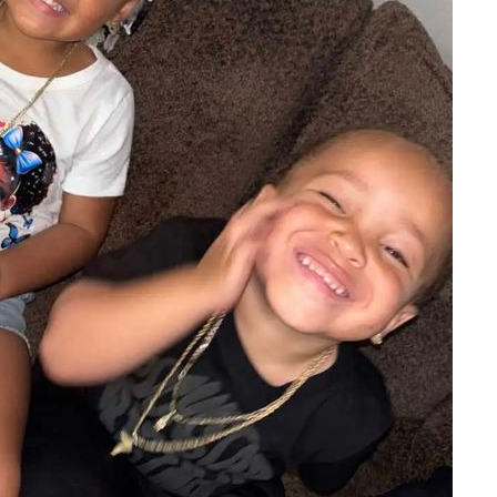
 선제 대
무'
마쳐
장 기소
수…이병태