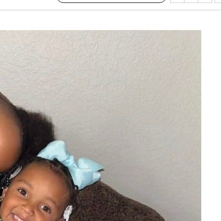
마쳐
장 기소
수…이병태
지(종합)
0.3만개
 4.1%로
말고 과감히
쪽 아웃바
 하향
별재난지역
…희망지 못
날씨]