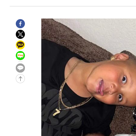
-5137초 전 >
[속보]코스피, 6200선 약보합…0.60% 내린 6258.77에 
-5117초 전 >
[속보]원·달러 환율, 7.7원 내린 1416.1원 마감
-5006초 전 >
[속보] 노원서 40.1도 관측…서울, 2018년 이후 첫 40도
-2096초 전 >
[속보]종합특검, '계엄 수용공간 확보' 신용해 前교정본부
-969초 전 >
외신들도 주목한 韓축구 파문…"국민적 공분에 수사 재개"
-940초 전 >
11시간 압수수색에 성접대 파문까지…'쑥대밭' 된 축구협회
38초 전 >
[속보]규제합리화위원회 부위원장에 김태유 서울대 공대 교
후임
-30034초 전 >
이강인, 폭염 속 AT마드리드 첫 훈련…80명 식사 대접까
-27173초 전 >
미 사업체 일자리, 7월에 2.3만개 순감하고 그 전 2개월 1
하향수정 (2보)
-26621초 전 >
[속보] 미 사업체, 일자리 7월에 2.3만 개 줄어…실업률은
↓
-22484초 전 >
[속보]이 대통령 "부동산 공급 기존 사고방식 매달리지 
실천"
-21569초 전 >
이란, "오만과 '중앙 단일 루트' 합의…북쪽 인바운드·남
운드는 임시"
-13137초 전 >
"낮 기온 소폭 하락"…수도권 폭염중대경보, 폭염경보로
-13101초 전 >
[속보]이 대통령, '호우피해' 안동·의성 관할 4개 면 특
선포
-13064초 전 >
[단독]중수청 지원 검사들, 정원 초과 시 낮은 계급 임용
갈 수도
-11035초 전 >
낮 최고 37도 찜통더위…곳곳 소나기·강원 많은 비[내일