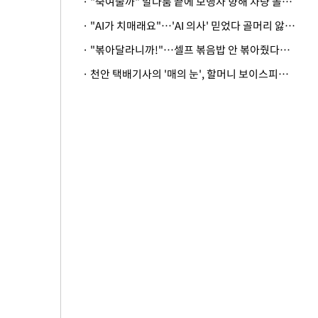
· "죽여줄까" 말다툼 끝에 보행자 향해 차량 돌진…50대 여성 중상
· "AI가 치매래요"…'AI 의사' 믿었다 골머리 앓는 美 의료계 '경고'
· "볶아달라니까!"…셀프 볶음밥 안 볶아줬다고 사장 폭행한 손님
· 천안 택배기사의 '매의 눈', 할머니 보이스피싱 피해 막아