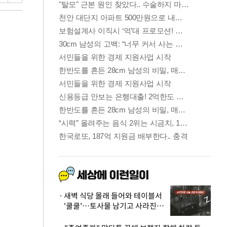
새벽 식당 몰래 들어와 테이블서
'쿨쿨'…토사물 남기고 사라진 남
성