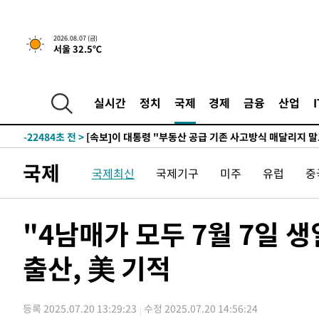
2026.08.07 (금)
서울 32.5℃
38초 전 >
[속보]규제합리화위원회 부위원장에 김태유 서울대 공대 교
후임
-30034초 전 >
이강인, 폭염 속 AT마드리드 첫 훈련…80명 식사 대접까
-27173초 전 >
미 사업체 일자리, 7월에 2.3만개 순감하고 그 전 2개월 1
실시간
정치
국제
경제
금융
산업
하향수정 (2보)
-26621초 전 >
[속보] 미 사업체, 일자리 7월에 2.3만 개 줄어…실업률은
↓
-22484초 전 >
[속보]이 대통령 "부동산 공급 기존 사고방식 매달리지 
실천"
-21569초 전 >
이란, "오만과 '중앙 단일 루트' 합의…북쪽 인바운드·남
국제
국제최신
국제기구
미주
유럽
중
운드는 임시"
-13137초 전 >
"낮 기온 소폭 하락"…수도권 폭염중대경보, 폭염경보로
-13101초 전 >
[속보]이 대통령, '호우피해' 안동·의성 관할 4개 면 특
선포
-13064초 전 >
[단독]중수청 지원 검사들, 정원 초과 시 낮은 계급 임용
"4남매가 모두 7월 7일 
갈 수도
-11035초 전 >
낮 최고 37도 찜통더위…곳곳 소나기·강원 많은 비[내일
출산, 美 기적
-9341초 전 >
SK하이닉스, 용인·청주 팹에 54조 투자…"AI 메모리 수요
응"
-6197초 전 >
여자배구 이재영·이다영 자매, 아제르바이잔 투란VC 입단
-5450초 전 >
외국인 심판 성 접대 7경기 들여다보니…한국 축구 '5승 2
등록 2025.07.20 13:29:23
수정 2025.07.20 14:56:24
-5184초 전 >
[속보]코스닥, 2.86포인트(0.36%) 내린 798.81마감