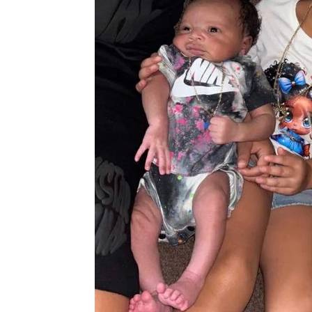
-9341초 전 >
SK하이닉스, 용인·청주 팹에 54조 투자…"AI 메모리 수요
응"
-6197초 전 >
여자배구 이재영·이다영 자매, 아제르바이잔 투란VC 입단
-5450초 전 >
외국인 심판 성 접대 7경기 들여다보니…한국 축구 '5승 2
-5184초 전 >
[속보]코스닥, 2.86포인트(0.36%) 내린 798.81마감
-5137초 전 >
[속보]코스피, 6200선 약보합…0.60% 내린 6258.77에 
-5117초 전 >
[속보]원·달러 환율, 7.7원 내린 1416.1원 마감
-5006초 전 >
[속보] 노원서 40.1도 관측…서울, 2018년 이후 첫 40도
-2096초 전 >
[속보]종합특검, '계엄 수용공간 확보' 신용해 前교정본부
-969초 전 >
외신들도 주목한 韓축구 파문…"국민적 공분에 수사 재개"
-940초 전 >
11시간 압수수색에 성접대 파문까지…'쑥대밭' 된 축구협회
38초 전 >
[속보]규제합리화위원회 부위원장에 김태유 서울대 공대 교
후임