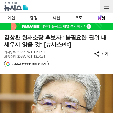
메인
랭킹
섹션
포토
김상환 헌재소장 후보자 "불필요한 권위 내
세우지 않을 것" [뉴시스Pic]
기사등록
2025/07/21 11:06:51
가
가
최종수정
2025/07/21 12:50:24
구글에서 선호하는 매체로 추가