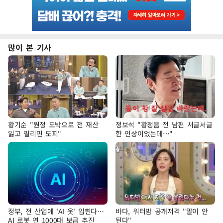
많이 본 기사
황기순 "원정 도박으로 전 재산
정보석 "황정음 전 남편 서글서글
잃고 필리핀 도피"
한 인상이었는데…"
정부, 전 산업에 'AI 옷' 입힌다…
바다, 워터밤 공개저격 "말이 안
AI 로봇 연 1000대 보급 추진
된다"