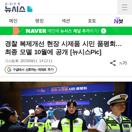
메인
랭킹
섹션
포토
경찰 복제개선 현장 시제품 시민 품평회…
최종 모델 10월에 공개 [뉴시스Pic]
기사등록
2025/08/11 14:12:11
가
가
구글에서 선호하는 매체로 추가