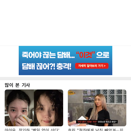
많이 본 기사
아이유, 장기하 '별일 없이 산다'
효린 "절친에게 남친 빼앗겨…지