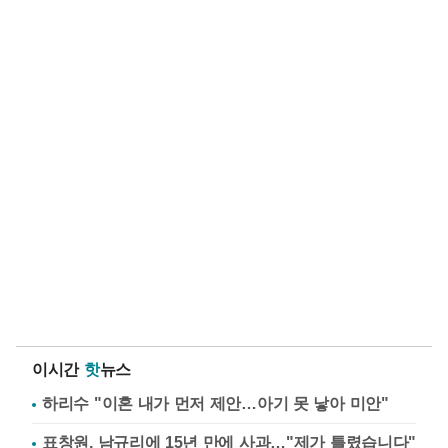
이시간
핫
뉴스
하리수 "이혼 내가 먼저 제안…아기 못 낳아 미안"
표창원, 남규리에 15년 만에 사과…"제가 틀렸습니다"