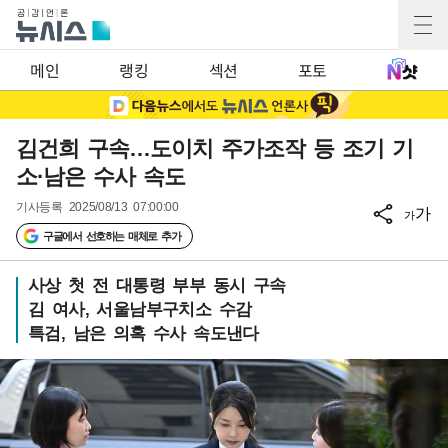
메인
랭킹
섹션
포토
김건희 구속…도이치 주가조작 등 조기 기
소·남은 수사 속도
기사등록
2025/08/13 07:00:00
가
가
구글에서 선호하는 매체로 추가
사상 첫 전 대통령 부부 동시 구속
김 여사, 서울남부구치소 수감
특검, 남은 의혹 수사 속도낸다