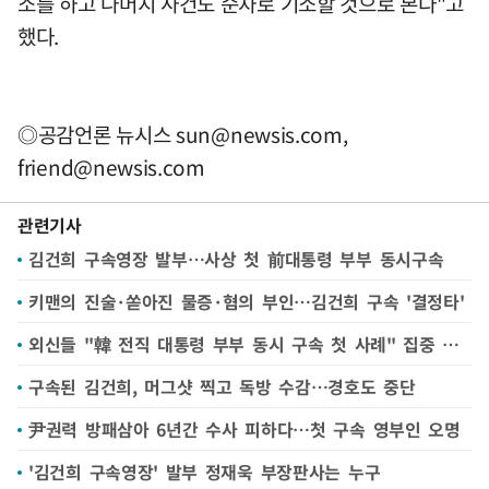
소를 하고 나머지 사건도 순차로 기소할 것으로 본다"고
했다.
◎공감언론 뉴시스
sun@newsis.com
,
friend@newsis.com
관련기사
김건희 구속영장 발부…사상 첫 前대통령 부부 동시구속
키맨의 진술·쏟아진 물증·혐의 부인…김건희 구속 '결정타'
외신들 "韓 전직 대통령 부부 동시 구속 첫 사례" 집중 보도
구속된 김건희, 머그샷 찍고 독방 수감…경호도 중단
尹권력 방패삼아 6년간 수사 피하다…첫 구속 영부인 오명
'김건희 구속영장' 발부 정재욱 부장판사는 누구