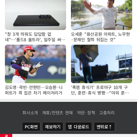
"창 3개 띄워도 답답함 없
오세훈 "용산공원 아파트, 노무현
네"…'폴드8 울트라', 일주일 써보
·문재인 철학 뒤집는 것"
니
김도영·곽빈·안현민…오승환·니
'폭염 휴식기' 프로야구 10개 구
퍼트가 콕 집은 차기 메이저리거
단, 훈련·휴식 병행…"야외 훈련
해도 안전 최우선"
회사소개
제휴/컨텐츠 판매
약관·정책
고충처리
PC화면
제보하기
앱 다운로드
맨위로↑
광