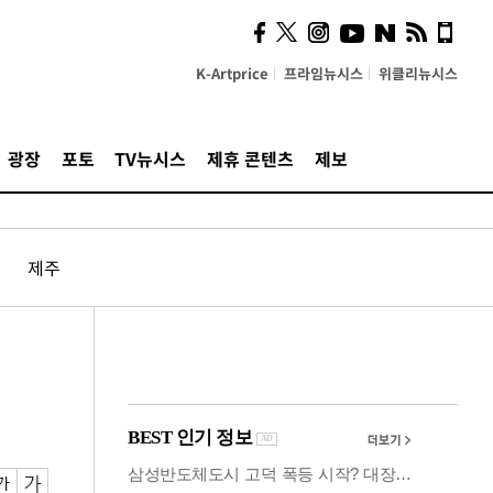
사이 해답 찾았죠"…알을
깨고 나온 '초자아'
K-Artprice
프라임뉴시스
위클리뉴시스
광장
포토
TV뉴시스
제휴 콘텐츠
제보
제주