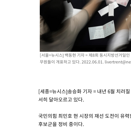
날씨]
40분 전 >
축구협회 "압수수색·성접대 논란 사과…쇄신의 기회로 삼겠다
1시간 전 >
[속보]'압수수색·성접대 논란' 축구협회 "실망과 걱정 안겨드
4시간 전 >
'최고 37도' 폭염 지속…강원동해안 최대 150㎜ 비
6시간 전 >
[속보]뉴욕증시 상승 마감…S&P 0.6% 나스닥 1.3%↑
[서울=뉴시스] 백동현 기자 = 제8회 동시지방선거일
무원들이 개표하고 있다. 2022.06.01.
livertrent@n
[세종=뉴시스]송승화 기자 = 내년 6월 치
서히 달아오르고 있다.
국민의힘 최민호 현 시장의 재선 도전이 유력
후보군을 정비 중이다.