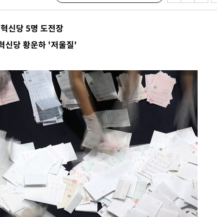
·서미화·
국혁신당 5명 도전장
1위… 정
신당 황운하 '저울질'
鄭
위해 뛸
승리
내일날씨]
 원해 아
보
계속[다음주