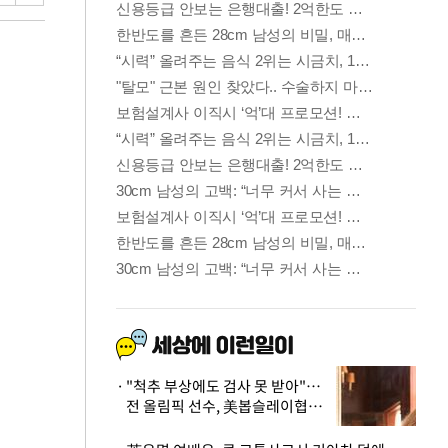
"척추 부상에도 검사 못 받아"…
전 올림픽 선수, 美봅슬레이협회
상대 소송