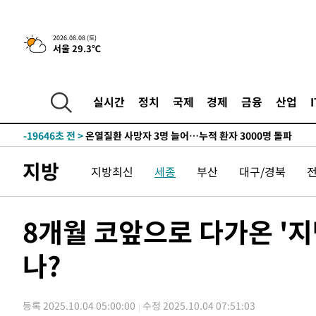
청래 44.56%
-28382초 전 >
[속보]與 대표 경선 제주·인천 당원투표…金 47.75%·
42.08%·宋 10.17%
-27916초 전 >
이강인 "아틀레티코 이적 기뻐…등번호 7번 의미보단 팀 
2026.08.08 (토)
서울 29.3℃
것"
-27851초 전 >
[속보]與 당대표 경선, 제주·인천 권리당원 투표 김민석 
-21625초 전 >
낮 최고 35도 '무더위'…동해안 시간당 30㎜ '강한 비'[
-20895초 전 >
[속보]이강인 "감독님이 원하는 마음 느꼈고, 많은 트로피
실시간
정치
국제
경제
금융
산업
틀레티코 이적"
-20677초 전 >
수도권 40도 육박 '펄펄'…동해안 일부 지역엔 호의주의
-19646초 전 >
온열질환 사망자 3명 늘어…누적 환자 3000명 돌파
-13591초 전 >
강릉에 시간당 81.4㎜ 물폭탄…도로 잠기고 담벼락 붕괴
지방
지방최신
세종
부산
대구/경북
-9698초 전 >
백운산서 80년근 천종산삼 9뿌리 발견…감정가 1.3억원
-7408초 전 >
선재도서 해루질 나섰다 실종 60대, 닷새 만에 숨진 채 발견
-4942초 전 >
남자 농구, 나고야 아시안게임서 '홈팀' 일본과 한일전
8개월 코앞으로 다가온 '
-4318초 전 >
여수 오동도 해상서 모터보트 전복…1명 사망·1명 실종
나?
-545초 전 >
극한폭염 한풀 꺾이지만…'낮 최고 35도' 무더위, 열대야 
날씨]
40분 전 >
축구협회 "압수수색·성접대 논란 사과…쇄신의 기회로 삼겠다
1시간 전 >
[속보]'압수수색·성접대 논란' 축구협회 "실망과 걱정 안겨드
등록 2025.10.04 05:00:00
수정 2025.10.04 07:51:03
4시간 전 >
'최고 37도' 폭염 지속…강원동해안 최대 150㎜ 비