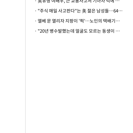
· 英유명 여배우, 큰 교통사고서 기아차 덕에 살았다
· "주식 매일 사고판다"는 美 젊은 남성들…64%가 "나는 인생의 패배자“
· 엘베 문 열리자 지팡이 '퍽'…노인의 택배기사 폭행 이유
· "20년 병수발했는데 얼굴도 모르는 동생이 유산 절반을"…배다른 형제 상속권 있을까