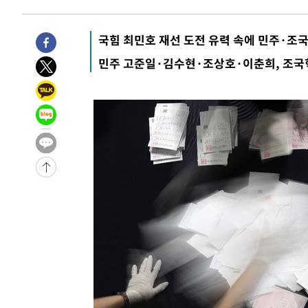
6시간 전 >
[속보]뉴욕증시 상승 마감…S&P 0.6% 나스닥 1.3%↑
-29167초 전 >
[속보]與최고위원 제주·인천 순회경선…박선원·최민희
국힘 최민호 재선 도전 유력 속에 민주·조
한민수·김용 순
-29120초 전 >
[속보]김민석, 與 전대 당원투표 누적 득표율 45.42%로 
민주 고준일·김수현·조상호·이춘희, 조국혁
청래 44.56%
-28402초 전 >
[속보]與 대표 경선 제주·인천 당원투표…金 47.75%·
42.08%·宋 10.17%
-27936초 전 >
이강인 "아틀레티코 이적 기뻐…등번호 7번 의미보단 팀 
것"
-27871초 전 >
[속보]與 당대표 경선, 제주·인천 권리당원 투표 김민석 
-21645초 전 >
낮 최고 35도 '무더위'…동해안 시간당 30㎜ '강한 비'[
-20915초 전 >
[속보]이강인 "감독님이 원하는 마음 느꼈고, 많은 트로피
틀레티코 이적"
-20697초 전 >
수도권 40도 육박 '펄펄'…동해안 일부 지역엔 호의주의
-19666초 전 >
온열질환 사망자 3명 늘어…누적 환자 3000명 돌파
-13611초 전 >
강릉에 시간당 81.4㎜ 물폭탄…도로 잠기고 담벼락 붕괴
-9718초 전 >
백운산서 80년근 천종산삼 9뿌리 발견…감정가 1.3억원
-7428초 전 >
선재도서 해루질 나섰다 실종 60대, 닷새 만에 숨진 채 발견
-4962초 전 >
남자 농구, 나고야 아시안게임서 '홈팀' 일본과 한일전
-4338초 전 >
여수 오동도 해상서 모터보트 전복…1명 사망·1명 실종
-565초 전 >
극한폭염 한풀 꺾이지만…'낮 최고 35도' 무더위, 열대야 