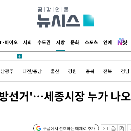
鄭
위해 뛸
승리
내일날씨]
 원해 아
IT·바이오
사회
수도권
지방
문화
스포츠
연예
보
전남광주
대전/충남
울산
강원
충북
전북
경남
지방선거'…세종시장 누가 나오
계속[다음주
"
려 죄송"
구글에서 선호하는 매체로 추가