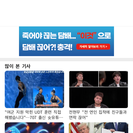
많이 본 기사
"여군 지원 막힌 UDT 훈련 직접
전현무 "전 연인 집착에 친구들과
해봤습니다"…707 출신 女유튜버
연락 끊어"
'완벽 소화'