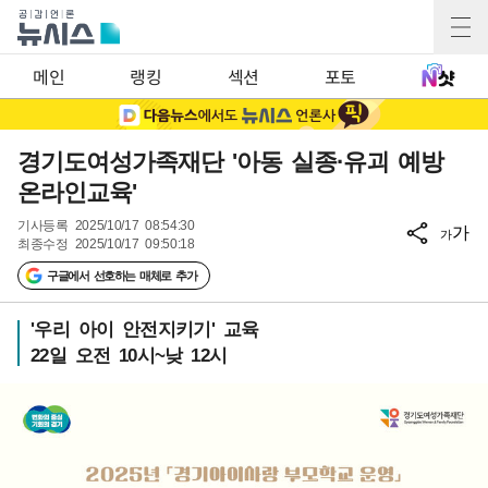
메인
랭킹
섹션
포토
경기도여성가족재단 '아동 실종·유괴 예방
온라인교육'
기사등록
2025/10/17 08:54:30
가
가
최종수정
2025/10/17 09:50:18
구글에서 선호하는 매체로 추가
'우리 아이 안전지키기' 교육
22일 오전 10시~낮 12시