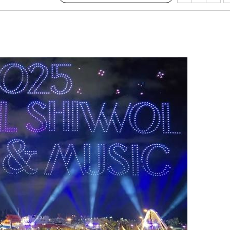
서미화·한
1위… 정청
2.08%·
해 뛸 것"
리
씨]
해 아틀레티