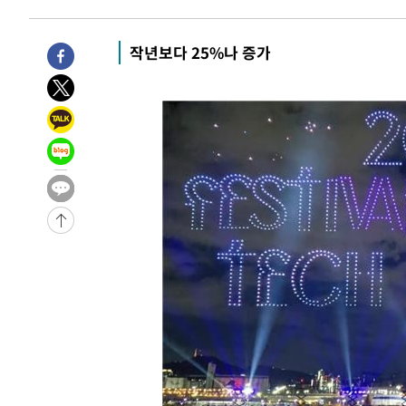
10시간 전 >
'최고 37도' 폭염 지속…강원동해안 최대 150㎜ 비
12시간 전 >
[속보]뉴욕증시 상승 마감…S&P 0.6% 나스닥 1.3%↑
작년보다 25%나 증가
-14565초 전 >
이란 "호르무즈 재개방 합의 근접…美 배상 선행돼야"
-5612초 전 >
[속보]與최고위원 제주·인천 순회경선…박선원·최민희·
민수·김용 순
-5565초 전 >
[속보]김민석, 與 전대 당원투표 누적 득표율 45.42%로 
래 44.56%
-4847초 전 >
[속보]與 대표 경선 제주·인천 당원투표…金 47.75%·鄭 4
宋 10.17%
-4381초 전 >
이강인 "아틀레티코 이적 기뻐…등번호 7번 의미보단 팀 위
-4316초 전 >
[속보]與 당대표 경선, 제주·인천 권리당원 투표 김민석 승
31분 전 >
낮 최고 35도 '무더위'…동해안 시간당 30㎜ '강한 비'[내일날
44분 전 >
[속보]이강인 "감독님이 원하는 마음 느꼈고, 많은 트로피 원
코 이적"
47분 전 >
수도권 40도 육박 '펄펄'…동해안 일부 지역엔 호의주의보
1시간 전 >
온열질환 사망자 3명 늘어…누적 환자 3000명 돌파
2시간 전 >
강릉에 시간당 81.4㎜ 물폭탄…도로 잠기고 담벼락 붕괴
3시간 전 >
백운산서 80년근 천종산삼 9뿌리 발견…감정가 1.3억원
4시간 전 >
선재도서 해루질 나섰다 실종 60대, 닷새 만에 숨진 채 발견
5시간 전 >
남자 농구, 나고야 아시안게임서 '홈팀' 일본과 한일전