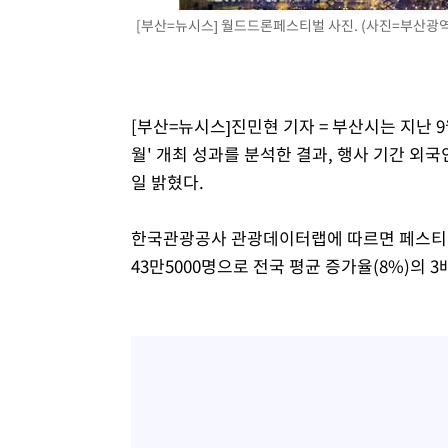
5시간 전 >
여수 오동도 해상서 모터보트 전복…1명 사망·1명 실종
[부산=뉴시스] 월드드론페스티벌 사진. (사진=부산광역시청
6시간 전 >
극한폭염 한풀 꺾이지만…'낮 최고 35도' 무더위, 열대야 계
날씨]
7시간 전 >
축구협회 "압수수색·성접대 논란 사과…쇄신의 기회로 삼겠
7시간 전 >
[속보]'압수수색·성접대 논란' 축구협회 "실망과 걱정 안겨드
[부산=뉴시스]진민현 기자 = 부산시는 지난 
10시간 전 >
'최고 37도' 폭염 지속…강원동해안 최대 150㎜ 비
월' 개최 성과를 분석한 결과, 행사 기간 외
12시간 전 >
[속보]뉴욕증시 상승 마감…S&P 0.6% 나스닥 1.3%↑
일 밝혔다.
한국관광공사 관광데이터랩에 따르면 페스티벌 
43만5000명으로 전국 평균 증가율(8%)의 3