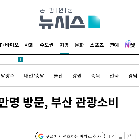
1위… 정청
2.08%·
해 뛸 것"
리
씨]
IT·바이오
사회
수도권
지방
문화
스포츠
연예
해 아틀레티
전남광주
대전/충남
울산
강원
충북
전북
경남
3만명 방문, 부산 관광소비
속[다음주
다"
구글에서 선호하는 매체로 추가
려 죄송"