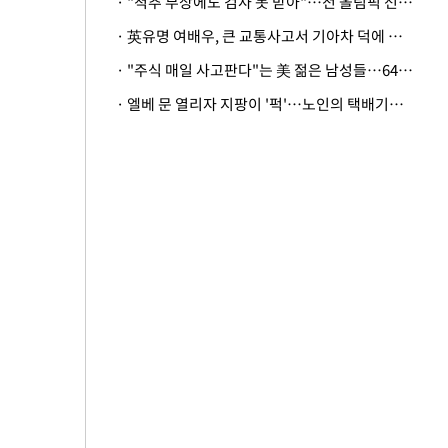
· "척추 부상에도 검사 못 받아"…전 올림픽 선수, 美봅슬레이협회 상대 소송
· 英유명 여배우, 큰 교통사고서 기아차 덕에 살았다
· "주식 매일 사고판다"는 美 젊은 남성들…64%가 "나는 인생의 패배자“
· 엘베 문 열리자 지팡이 '퍽'…노인의 택배기사 폭행 이유