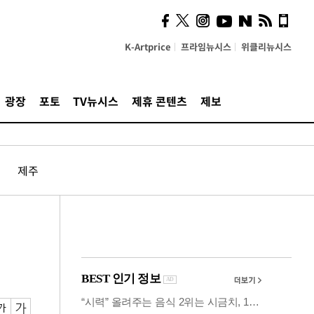
사이 해답 찾았죠"…알을
깨고 나온 '초자아'
K-Artprice
프라임뉴시스
위클리뉴시스
광장
포토
TV뉴시스
제휴 콘텐츠
제보
제주