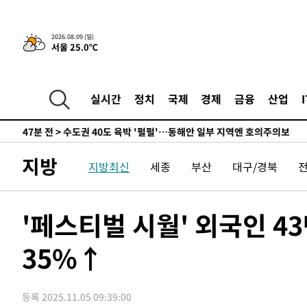
민수·김용 순
-5545초 전 >
[속보]김민석, 與 전대 당원투표 누적 득표율 45.42%로 
래 44.56%
-4827초 전 >
[속보]與 대표 경선 제주·인천 당원투표…金 47.75%·鄭 4
2026.08.09 (일)
서울 25.0℃
宋 10.17%
-4361초 전 >
이강인 "아틀레티코 이적 기뻐…등번호 7번 의미보단 팀 위
-4296초 전 >
[속보]與 당대표 경선, 제주·인천 권리당원 투표 김민석 승
32분 전 >
낮 최고 35도 '무더위'…동해안 시간당 30㎜ '강한 비'[내일날
실시간
정치
국제
경제
금융
산업
44분 전 >
[속보]이강인 "감독님이 원하는 마음 느꼈고, 많은 트로피 원
코 이적"
47분 전 >
수도권 40도 육박 '펄펄'…동해안 일부 지역엔 호의주의보
1시간 전 >
온열질환 사망자 3명 늘어…누적 환자 3000명 돌파
지방
지방최신
세종
부산
대구/경북
2시간 전 >
강릉에 시간당 81.4㎜ 물폭탄…도로 잠기고 담벼락 붕괴
3시간 전 >
백운산서 80년근 천종산삼 9뿌리 발견…감정가 1.3억원
4시간 전 >
선재도서 해루질 나섰다 실종 60대, 닷새 만에 숨진 채 발견
'페스티벌 시월' 외국인 4
5시간 전 >
남자 농구, 나고야 아시안게임서 '홈팀' 일본과 한일전
35%↑
5시간 전 >
여수 오동도 해상서 모터보트 전복…1명 사망·1명 실종
6시간 전 >
극한폭염 한풀 꺾이지만…'낮 최고 35도' 무더위, 열대야 계
날씨]
7시간 전 >
축구협회 "압수수색·성접대 논란 사과…쇄신의 기회로 삼겠
등록 2025.11.05 09:39:00
7시간 전 >
[속보]'압수수색·성접대 논란' 축구협회 "실망과 걱정 안겨드