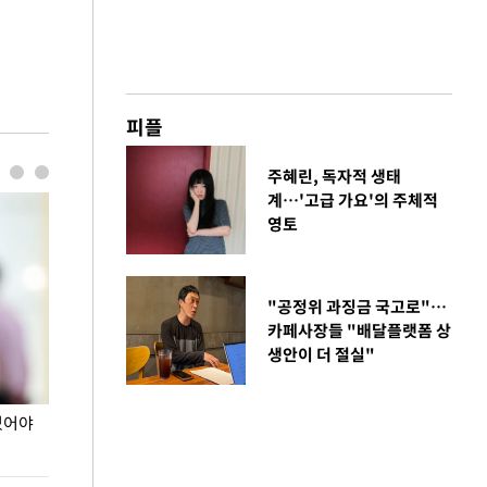
피플
주혜린, 독자적 생태
계…'고급 가요'의 주체적
영토
"공정위 과징금 국고로"…
카페사장들 "배달플랫폼 상
생안이 더 절실"
있어야
장동혁 "李 대통령 역대급 망언…정신세계 궁금
이재명 대통령, 
하다"
선 다해 강구해야