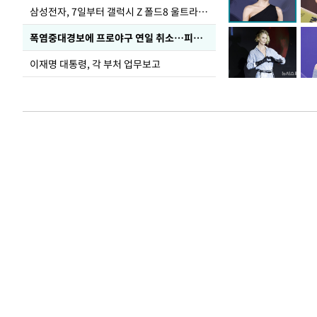
삼성전자, 7일부터 갤럭시 Z 폴드8 울트라·폴드8·플립8 출시
폭염중대경보에 프로야구 연일 취소…피칭 연습장 '52도'
이재명 대통령, 각 부처 업무보고