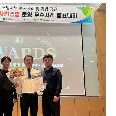
월 중 예
장
 구축
조 마감 다
 어려워"
무부 대변인