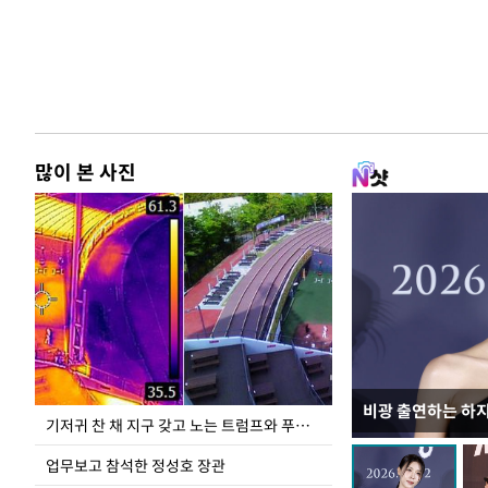
많이 본 사진
비광 출연하는 하
송영길·정청래·김
기저귀 찬 채 지구 갖고 노는 트럼프와 푸틴 형상 미로
TV 토론
업무보고 참석한 정성호 장관