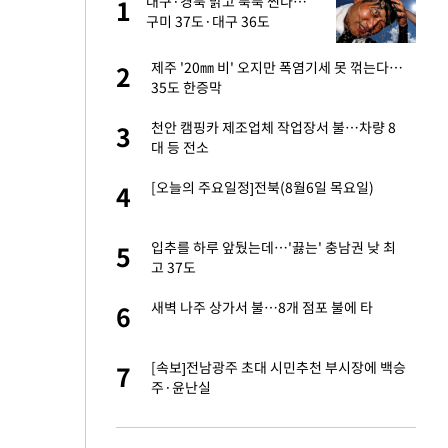
대구·경북 맑고 푹푹 찐다…
1
1
세
구미 37도·대구 36도
입힌다…AI 로봇 연
제주 '20㎜ 비' 오지만 폭염기세 못 꺾는다…
2
2
35도 한증막
대 올라…많이 걱정
천안 캠핑카 제조업체 작업장서 불…차량 8
3
3
대 등 전소
"짝짝이 눈 탈출"
[오늘의 주요일정]전북(8월6일 목요일)
4
4
 재산 잃고 필리핀
입추를 하루 앞뒀는데…'끓는' 충남권 낮 최
5
5
고 37도
 소환…韓 환율 안
새벽 나주 상가서 불…8개 점포 불에 타
6
6
사 안한 '무개념'
[속보]전남광주 초대 시민추천 부시장에 백승
7
7
주·윤난실