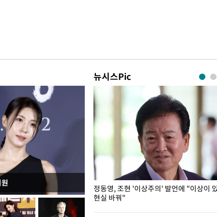
뉴시스Pic
지원
민석, 전당대회 앞두고 두 번째
정동영, 조현 '이상주의' 발언에 "이상이 
현실 바꿔"