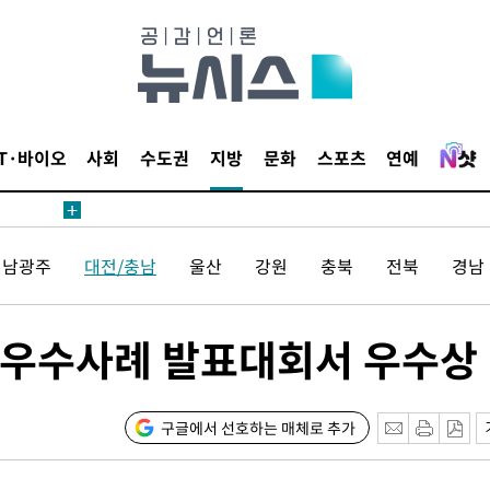
무부 대변인
등 압수수
월 중 예
IT·바이오
사회
수도권
지방
문화
스포츠
연예
전남광주
대전/충남
울산
강원
충북
전북
경남
장
 우수사례 발표대회서 우수상
 구축
조 마감 다
 어려워"
구글에서 선호하는 매체로 추가
무부 대변인
등 압수수