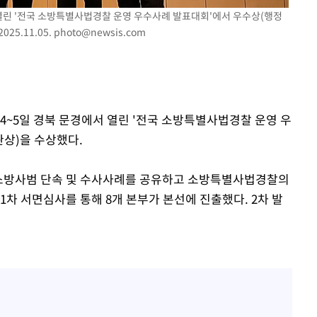
정웅인 첫째 딸, 연기자 지
1
망…또 배우 꿈꾸는 스타 2
 열린 '전국 소방특별사법경찰 운영 우수사례 발표대회'에서 우수상(행정
5.11.05.
photo@newsis.com
정부, 전 산업에 'AI 옷' 
2
1000대 보급 추진
'첫 주연' 정준원 "심판
3
돼"
4~5일 경북 문경에서 열린 '전국 소방특별사법경찰 운영 우
최준희, 또 성형수술 예고 
4
상)을 수상했다.
황기순 "원정 도박으로 전
5
 소방사범 단속 및 수사사례를 공유하고 소방특별사법경찰의
도피"
1차 서면심사를 통해 8개 본부가 본선에 진출했다. 2차 발
美, 엔화 방어하며 원화도
6
정 '우군' 되나
브라이언, 눈 마주치고도 인
7
후배 폭로