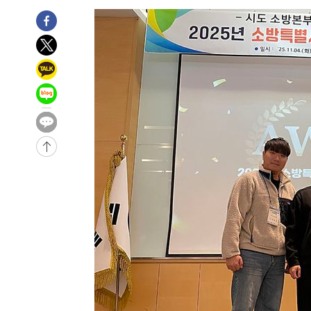
색
-31338초 전 >
[속보]산업장관 "美무역법 제301조 과잉생산 결과 발표 8
상
-31131초 전 >
[속보]코스피 매도사이드카 발동…4%대 급락
-30403초 전 >
[속보]전남광주 초대 시민추천 부시장에 백승주·윤난실
-27964초 전 >
서울 열대야 15일째 지속…비공식 '초열대야' 30도 넘어
-26531초 전 >
[속보]코스닥, 2.15포인트(0.27%) 내린 797.44 출발
-26514초 전 >
[속보]코스피, 119.51포인트(1.81%) 내린 6478.75 개
-22961초 전 >
6월 경상수지 497.3억 달러…두 달 연속 사상 최대
-22912초 전 >
서울 낮 39도 '폭염중대경보'…40도 관측 가능성도
-20274초 전 >
미 워싱턴주 스포캔 시의 통제불능 3개 산불, 방화선 일부
-12447초 전 >
[속보] 호르무즈 해협 이란-오만 협상 기대속 뉴욕증시 혼
우 0.49%↑
-10802초 전 >
[속보] 이란 대통령 "지금 최고지도자와 소통하기가 매우
취임 3년 인터뷰
1시간 전 >
[속보] "이란-오만, 호르무즈 해협 통행 항로 합의" 이란 외