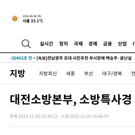
1시간 전 >
[속보] "이란-오만, 호르무즈 해협 통행 항로 합의" 이란 외
2026.08.06 (목)
서울 33.1℃
-31951초 전 >
[속보]경찰, '홍명보 선임 논란' 대한축구협회·축구회관 
색
-31338초 전 >
[속보]산업장관 "美무역법 제301조 과잉생산 결과 발표 8
상
-31131초 전 >
[속보]코스피 매도사이드카 발동…4%대 급락
실시간
정치
국제
경제
금융
산업
-30403초 전 >
[속보]전남광주 초대 시민추천 부시장에 백승주·윤난실
-27964초 전 >
서울 열대야 15일째 지속…비공식 '초열대야' 30도 넘어
-26531초 전 >
[속보]코스닥, 2.15포인트(0.27%) 내린 797.44 출발
지방
지방최신
세종
부산
대구/경북
-26514초 전 >
[속보]코스피, 119.51포인트(1.81%) 내린 6478.75 개
-22961초 전 >
6월 경상수지 497.3억 달러…두 달 연속 사상 최대
-22912초 전 >
서울 낮 39도 '폭염중대경보'…40도 관측 가능성도
대전소방본부, 소방특사경
-20274초 전 >
미 워싱턴주 스포캔 시의 통제불능 3개 산불, 방화선 일부
-12447초 전 >
[속보] 호르무즈 해협 이란-오만 협상 기대속 뉴욕증시 혼
우 0.49%↑
등록 2025.11.05 15:39:22
수정 2025.11.05 16:06:47
-10802초 전 >
[속보] 이란 대통령 "지금 최고지도자와 소통하기가 매우
취임 3년 인터뷰
1시간 전 >
[속보] "이란-오만, 호르무즈 해협 통행 항로 합의" 이란 외
-31951초 전 >
[속보]경찰, '홍명보 선임 논란' 대한축구협회·축구회관 