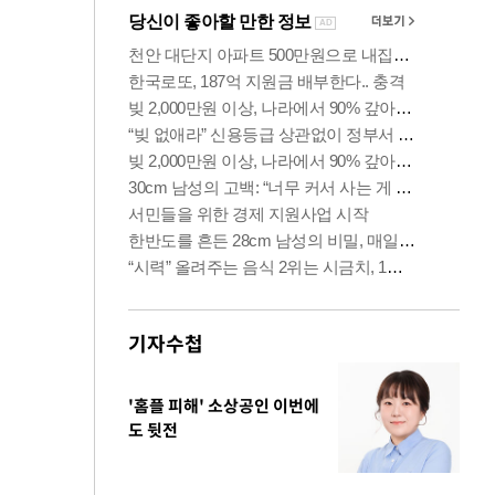
기자수첩
'홈플 피해' 소상공인 이번에
도 뒷전