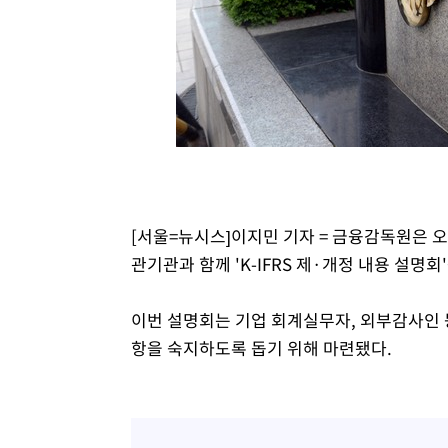
-13087초 전 >
[속보]코스피, 301.88포인트(4.58%) 내린 6296.38 마
-12952초 전 >
[속보]원·달러 환율, 0.7원 내린 1423.8원 마감
-10551초 전 >
"여기 떨어졌다"…다누리, 스페이스X 로켓 달 충돌 흔적
-7596초 전 >
손흥민, 5경기 연속골 실패…LAFC는 승부차기 끝 과달라
-197초 전 >
내일까지 39도 '펄펄'…기상청 "태풍 지나며 폭염 잠시 꺾인
2분 전 >
트럼프, 한국계 진보 주지사 후보 맹공…"공산주의가 최대 위협
3분 전 >
"美간섭에 합의 지연"…트럼프, '이란 호르무즈 통제권' 수용
1시간 전 >
[속보]산업장관 "李정부, 원전 반대 안해…안정 전력 위해 불
[서울=뉴시스]이지민 기자 = 금융감독원은 오
1시간 전 >
[속보]경찰, '홍명보 선임 논란' 대한축구협회·축구회관 등 
관기관과 함께 'K-IFRS 제·개정 내용 설명회
이번 설명회는 기업 회계실무자, 외부감사인 
항을 숙지하도록 돕기 위해 마련됐다.