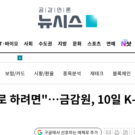
압수수색
태세 강
IT·바이오
사회
수도권
지방
문화
스포츠
연예
어"
보험/카드
시황/환율
종목분석
재테크
블록체인
·당황'
'
 혐의
 하려면"…금감원, 10일 K
감
 포착
구글에서 선호하는 매체로 추가
하라 격파