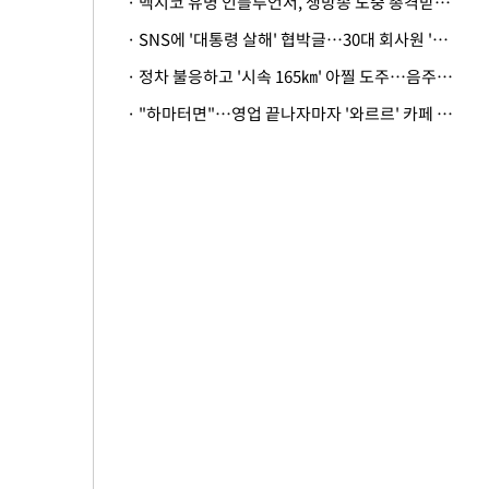
· 멕시코 유명 인플루언서, 생방송 도중 총격받아 사망
· SNS에 '대통령 살해' 협박글…30대 회사원 '불구속 송치'
· 정차 불응하고 '시속 165㎞' 아찔 도주…음주운전자 체포
· "하마터면"…영업 끝나자마자 '와르르' 카페 테라스 덮친 대리석 외벽