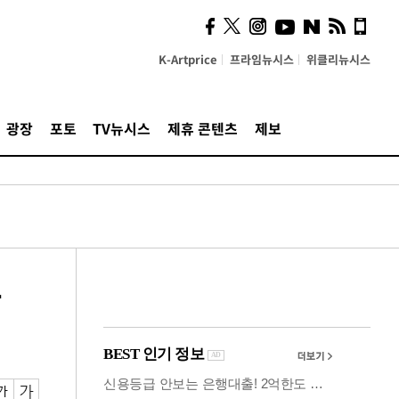
의견, 국토부·LH에 충실히
전달할 것"
K-Artprice
프라임뉴시스
위클리뉴시스
광장
포토
TV뉴시스
제휴 콘텐츠
제보
-