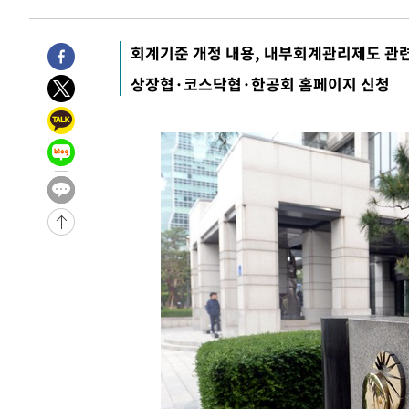
-197초 전 >
내일까지 39도 '펄펄'…기상청 "태풍 지나며 폭염 잠시 꺾인
2분 전 >
트럼프, 한국계 진보 주지사 후보 맹공…"공산주의가 최대 위협
회계기준 개정 내용, 내부회계관리제도 관련
3분 전 >
"美간섭에 합의 지연"…트럼프, '이란 호르무즈 통제권' 수용
상장협·코스닥협·한공회 홈페이지 신청
1시간 전 >
[속보]산업장관 "李정부, 원전 반대 안해…안정 전력 위해 불
1시간 전 >
[속보]경찰, '홍명보 선임 논란' 대한축구협회·축구회관 등 
-21232초 전 >
[속보]합참 "北 발사체는 단거리탄도미사일…감시·경계
화"
-20980초 전 >
日방위성, 北이 동해로 쏜 발사체는 탄도미사일 가능성
-19410초 전 >
[속보] SKT, 에이닷 서비스 장애 발생…"원인 파악 중"
-18816초 전 >
[속보]합참 "북, 동해상으로 미상 발사체 발사"
-18212초 전 >
'낮 최고 39도' 불볕더위…한밤 열대야도 계속[내일날씨]
-18171초 전 >
[속보]7~9일 프로야구 3연전도 폭염 취소…11일 재개
-17833초 전 >
"韓 외환시장 개입 관측 배경엔 美의 대한국 무역적자 있
-17660초 전 >
'월드컵 탈락 후폭풍' 축구협회…초유의 압수수색에 '충격
-17500초 전 >
서울 낮 37.9도, 올여름 최고치 경신…영등포 순간 '40도
-17062초 전 >
[속보]종합특검, 대검 추가 압수수색…내란 중요임무종사
-13157초 전 >
[속보]코스닥, 800p 회복…0.26% 오른 801.67 마감