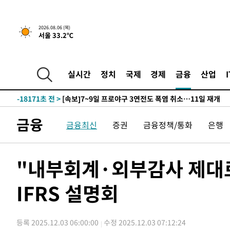
1시간 전 >
[속보]경찰, '홍명보 선임 논란' 대한축구협회·축구회관 등 
-21232초 전 >
[속보]합참 "北 발사체는 단거리탄도미사일…감시·경계
2026.08.06 (목)
서울 33.2℃
화"
-20980초 전 >
日방위성, 北이 동해로 쏜 발사체는 탄도미사일 가능성
-19410초 전 >
[속보] SKT, 에이닷 서비스 장애 발생…"원인 파악 중"
-18816초 전 >
[속보]합참 "북, 동해상으로 미상 발사체 발사"
실시간
정치
국제
경제
금융
산업
-18212초 전 >
'낮 최고 39도' 불볕더위…한밤 열대야도 계속[내일날씨]
-18171초 전 >
[속보]7~9일 프로야구 3연전도 폭염 취소…11일 재개
-17833초 전 >
"韓 외환시장 개입 관측 배경엔 美의 대한국 무역적자 있
금융
금융최신
증권
금융정책/통화
은행
-17660초 전 >
'월드컵 탈락 후폭풍' 축구협회…초유의 압수수색에 '충격
-17500초 전 >
서울 낮 37.9도, 올여름 최고치 경신…영등포 순간 '40도
-17062초 전 >
[속보]종합특검, 대검 추가 압수수색…내란 중요임무종사
"내부회계·외부감사 제대로
-13157초 전 >
[속보]코스닥, 800p 회복…0.26% 오른 801.67 마감
IFRS 설명회
-13087초 전 >
[속보]코스피, 301.88포인트(4.58%) 내린 6296.38 마
-12952초 전 >
[속보]원·달러 환율, 0.7원 내린 1423.8원 마감
-10551초 전 >
"여기 떨어졌다"…다누리, 스페이스X 로켓 달 충돌 흔적
등록 2025.12.03 06:00:00
수정 2025.12.03 07:12:24
-7596초 전 >
손흥민, 5경기 연속골 실패…LAFC는 승부차기 끝 과달라