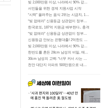
'사과 편지와 100달러'…40년 만
에 훔친 책 돌려준 美 절도범