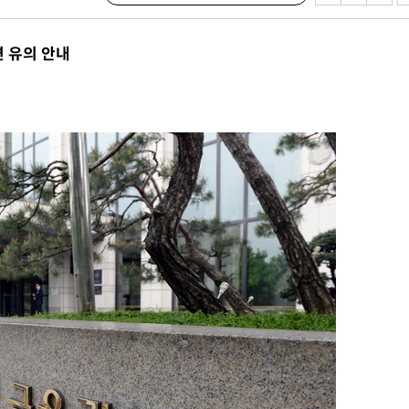
다"
"
 유의 안내
할까
가피"
압수수색
태세 강
어"
·당황'
'
 혐의