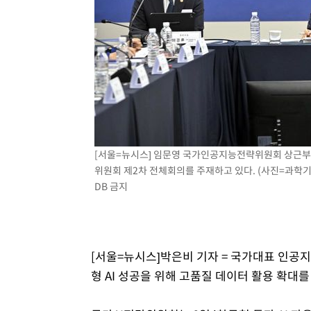
1시간 전 >
[속보]원·달러 환율, 7.7원 내린 1416.1원 마감
1시간 전 >
[속보] 노원서 40.1도 관측…서울, 2018년 이후 첫 40도
2시간 전 >
[속보]종합특검, '계엄 수용공간 확보' 신용해 前교정본부장 
2시간 전 >
외신들도 주목한 韓축구 파문…"국민적 공분에 수사 재개"
2시간 전 >
11시간 압수수색에 성접대 파문까지…'쑥대밭' 된 축구협회
2시간 전 >
[속보]규제합리화위원회 부위원장에 김태유 서울대 공대 교
후임
[서울=뉴시스] 임문영 국가인공지능전략위원회 상근부
위원회 제2차 전체회의를 주재하고 있다. (사진=과학기술정
DB 금지
[서울=뉴시스]박은비 기자 = 국가대표 인공지
형 AI 성공을 위해 고품질 데이터 활용 확대