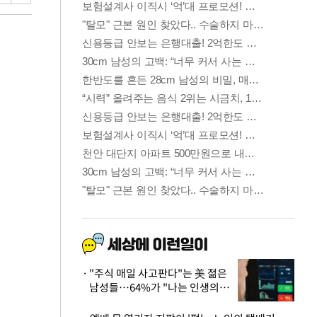
"주식 매일 사고판다"는 美 젊은
남성들…64%가 "나는 인생의
패배자“