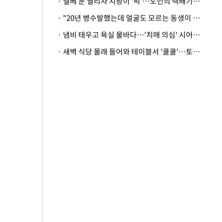
· 엘베 문 열리자 지팡이 '퍽'…노인의 택배기사 폭행 이유
· "20년 병수발했는데 얼굴도 모르는 동생이 유산 절반을"…배다른 형제 상속권 있을까
· 냄비 태우고 욕실 물바다…'치매 의심' 시어머니 검사 권유했다가 '날벼락'
· 새벽 식당 몰래 들어와 테이블서 '쿨쿨'…토사물 남기고 사라진 남성