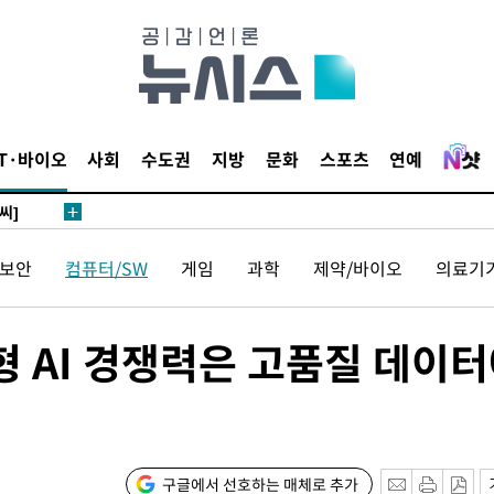
 4.1%로
말고 과감히
쪽 아웃바
하향
재난지역 선
IT·바이오
사회
수도권
지방
문화
스포츠
연예
희망지 못
씨]
 대응"
보안
컴퓨터/SW
게임
과학
제약/바이오
의료기
형 AI 경쟁력은 고품질 데이
쳐
기소
구글에서 선호하는 매체로 추가