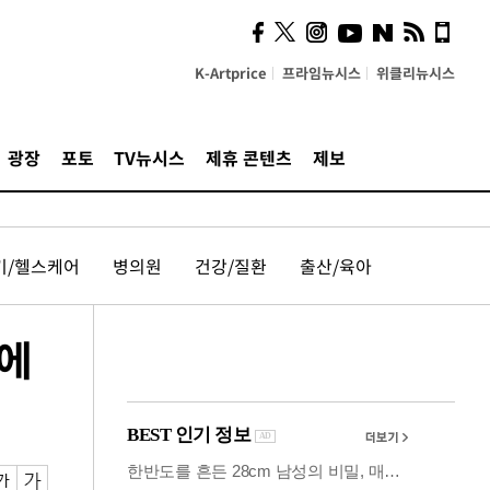
시, 스마트폰 액세서리에
NFC 더했다
K-Artprice
프라임뉴시스
위클리뉴시스
광장
포토
TV뉴시스
제휴 콘텐츠
제보
기/헬스케어
병의원
건강/질환
출산/육아
터에