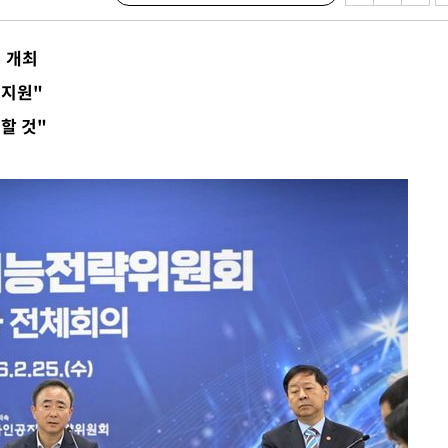
수…이병태
 개최
지(종합)
 지원"
0.3만개
할 것"
 4.1%로
말고 과감히
쪽 아웃바
하향
재난지역 선
희망지 못
씨]
 대응"
쳐