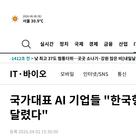
하향수정 (2보)
-16998초 전 >
[속보] 미 사업체, 일자리 7월에 2.3만 개 줄어…실업률은
↓
-12861초 전 >
[속보]이 대통령 "부동산 공급 기존 사고방식 매달리지 
2026.08.08 (토)
서울 30.9℃
실천"
-11946초 전 >
이란, "오만과 '중앙 단일 루트' 합의…북쪽 인바운드·남
운드는 임시"
-3514초 전 >
"낮 기온 소폭 하락"…수도권 폭염중대경보, 폭염경보로 
-3478초 전 >
[속보]이 대통령, '호우피해' 안동·의성 관할 4개 면 특별
실시간
정치
국제
경제
금융
산업
포
-3441초 전 >
[단독]중수청 지원 검사들, 정원 초과 시 낮은 계급 임용…
갈 수도
-1412초 전 >
낮 최고 37도 찜통더위…곳곳 소나기·강원 많은 비[내일날
4분 전 >
SK하이닉스, 용인·청주 팹에 54조 투자…"AI 메모리 수요 선제
IT·바이오
모바일
인터넷/SNS
통신
57분 전 >
여자배구 이재영·이다영 자매, 아제르바이잔 투란VC 입단
1시간 전 >
외국인 심판 성 접대 7경기 들여다보니…한국 축구 '5승 2무'
1시간 전 >
[속보]코스닥, 2.86포인트(0.36%) 내린 798.81마감
국가대표 AI 기업들 "한국
1시간 전 >
[속보]코스피, 6200선 약보합…0.60% 내린 6258.77에 마
달렸다"
1시간 전 >
[속보]원·달러 환율, 7.7원 내린 1416.1원 마감
1시간 전 >
[속보] 노원서 40.1도 관측…서울, 2018년 이후 첫 40도
2시간 전 >
[속보]종합특검, '계엄 수용공간 확보' 신용해 前교정본부장 
등록 2026.04.02 15:30:00
2시간 전 >
외신들도 주목한 韓축구 파문…"국민적 공분에 수사 재개"