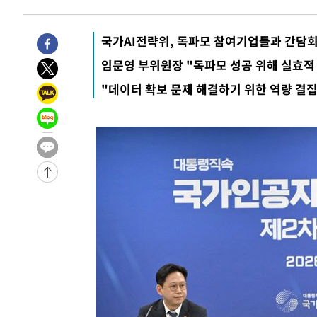
2시간 전 >
11시간 압수수색에 성접대 파문까지…'쑥대밭' 된 축구협회
2시간 전 >
[속보]규제합리화위원회 부위원장에 김태유 서울대 공대 교
국가AI전략위, 독파모 참여기업들과 간담회
후임
-20431초 전 >
이강인, 폭염 속 AT마드리드 첫 훈련…80명 식사 대접까
임문영 부위원장 "독파모 성공 위해 실효적
-17570초 전 >
미 사업체 일자리, 7월에 2.3만개 순감하고 그 전 2개월 1
"데이터 확보 문제 해결하기 위한 역량 결집
하향수정 (2보)
-17018초 전 >
[속보] 미 사업체, 일자리 7월에 2.3만 개 줄어…실업률은
↓
-12881초 전 >
[속보]이 대통령 "부동산 공급 기존 사고방식 매달리지 
실천"
-11966초 전 >
이란, "오만과 '중앙 단일 루트' 합의…북쪽 인바운드·남
운드는 임시"
-3534초 전 >
"낮 기온 소폭 하락"…수도권 폭염중대경보, 폭염경보로 
-3498초 전 >
[속보]이 대통령, '호우피해' 안동·의성 관할 4개 면 특별
포
-3461초 전 >
[단독]중수청 지원 검사들, 정원 초과 시 낮은 계급 임용…
갈 수도
-1432초 전 >
낮 최고 37도 찜통더위…곳곳 소나기·강원 많은 비[내일날
4분 전 >
SK하이닉스, 용인·청주 팹에 54조 투자…"AI 메모리 수요 선제
56분 전 >
여자배구 이재영·이다영 자매, 아제르바이잔 투란VC 입단
1시간 전 >
외국인 심판 성 접대 7경기 들여다보니…한국 축구 '5승 2무'
1시간 전 >
[속보]코스닥, 2.86포인트(0.36%) 내린 798.81마감
1시간 전 >
[속보]코스피, 6200선 약보합…0.60% 내린 6258.77에 마