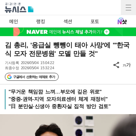
메인
랭킹
섹션
포토
김 총리, '응급실 뺑뺑이 태아 사망'에 "'한국
식 모자 전문병원' 모델 만들 것"
기사등록
2026/05/04 15:04:22
가
가
최종수정
2026/05/04 15:32:24
구글에서 선호하는 매체로 추가
"무거운 책임깜 느껴…부모에 깊은 위로"
"중증-권역-지역 모자의료센터 체계 재정비"
"日 분만실·신생아 중환자실 집적 방안 검토"