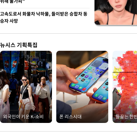
위해 불가피"
고속도로서 화물차 낙하물, 들이받은 승합차 동
승자 사망
뉴시스 기획특집
외국인이 키운 K-소비
폰 리스시대
들끓는 한