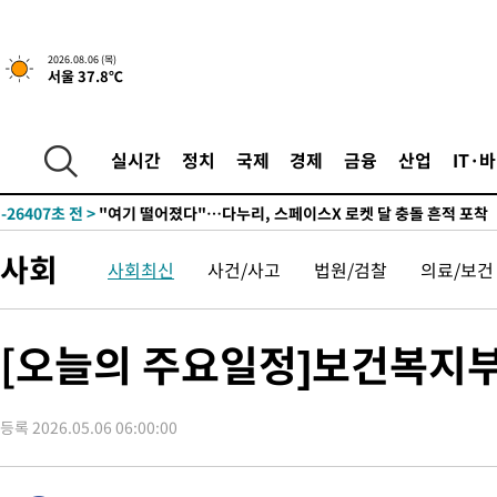
2026.08.06 (목)
서울 37.8℃
2시간 전 >
[속보] 호르무즈 해협 이란-오만 협상 기대속 뉴욕증시 혼조 마감 다
0.49%↑
-29013초 전 >
[속보]코스닥, 800p 회복…0.26% 오른 801.67 마감
-28943초 전 >
[속보]코스피, 301.88포인트(4.58%) 내린 6296.38 마감
실시간
정치
국제
경제
금융
산업
IT·
-28808초 전 >
[속보]원·달러 환율, 0.7원 내린 1423.8원 마감
-26407초 전 >
"여기 떨어졌다"…다누리, 스페이스X 로켓 달 충돌 흔적 포착
-23452초 전 >
손흥민, 5경기 연속골 실패…LAFC는 승부차기 끝 과달라하라
사회
사회최신
사건/사고
법원/검찰
의료/보건
-16053초 전 >
내일까지 39도 '펄펄'…기상청 "태풍 지나며 폭염 잠시 꺾인다
-15690초 전 >
트럼프, 한국계 진보 주지사 후보 맹공…"공산주의가 최대 위협
-15668초 전 >
"美간섭에 합의 지연"…트럼프, '이란 호르무즈 통제권' 수용
[오늘의 주요일정]보건복지부
-12188초 전 >
[속보]산업장관 "李정부, 원전 반대 안해…안정 전력 위해 불가
-10885초 전 >
[속보]경찰, '홍명보 선임 논란' 대한축구협회·축구회관 등 압
색
등록 2026.05.06 06:00:00
-10272초 전 >
[속보]산업장관 "美무역법 제301조 과잉생산 결과 발표 8월 중
상
-10065초 전 >
[속보]코스피 매도사이드카 발동…4%대 급락
-9337초 전 >
[속보]전남광주 초대 시민추천 부시장에 백승주·윤난실