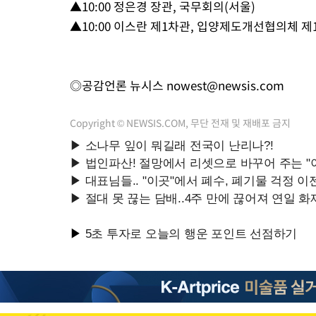
▲10:00 정은경 장관, 국무회의(서울)
-10885초 전 >
[속보]경찰, '홍명보 선임 논란' 대한축구협회·축구회관 등 압
▲10:00 이스란 제1차관, 입양제도개선협의체 제
색
-10272초 전 >
[속보]산업장관 "美무역법 제301조 과잉생산 결과 발표 8월 중
상
-10065초 전 >
[속보]코스피 매도사이드카 발동…4%대 급락
-9337초 전 >
[속보]전남광주 초대 시민추천 부시장에 백승주·윤난실
◎공감언론 뉴시스
nowest@newsis.com
-6898초 전 >
서울 열대야 15일째 지속…비공식 '초열대야' 30도 넘어
-5465초 전 >
[속보]코스닥, 2.15포인트(0.27%) 내린 797.44 출발
Copyright © NEWSIS.COM, 무단 전재 및 재배포 금지
-5448초 전 >
[속보]코스피, 119.51포인트(1.81%) 내린 6478.75 개장
-1895초 전 >
6월 경상수지 497.3억 달러…두 달 연속 사상 최대
-1846초 전 >
서울 낮 39도 '폭염중대경보'…40도 관측 가능성도
13분 전 >
미 워싱턴주 스포캔 시의 통제불능 3개 산불, 방화선 일부 구축
2시간 전 >
[속보] 호르무즈 해협 이란-오만 협상 기대속 뉴욕증시 혼조 마감 다
0.49%↑