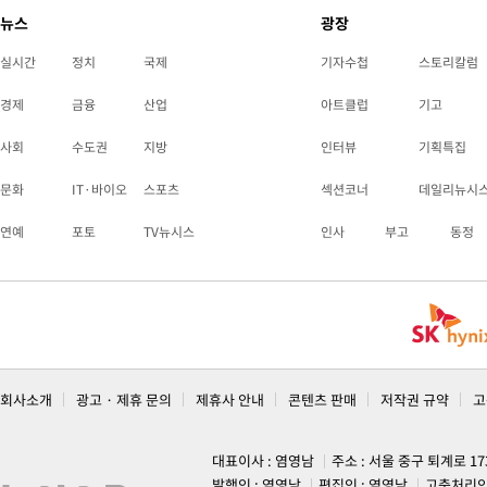
뉴스
광장
실시간
정치
국제
기자수첩
스토리칼럼
경제
금융
산업
아트클럽
기고
사회
수도권
지방
인터뷰
기획특집
문화
IT·바이오
스포츠
섹션코너
데일리뉴시
연예
포토
TV뉴시스
인사
부고
동정
회사소개
광고 · 제휴 문의
제휴사 안내
콘텐츠 판매
저작권 규약
고
대표이사 : 염영남
주소 : 서울 중구 퇴계로 1
발행인 : 염영남
편집인 : 염영남
고충처리인