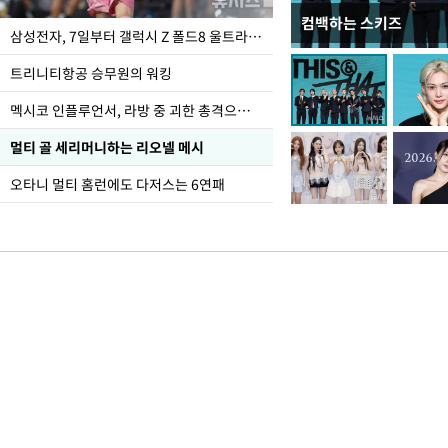
컴백하는 스키즈
오세훈 "용산어린이정원
삼성전자, 7일부터 갤럭시 Z 폴드8 울트라·폴드8·플립8 출시
어"
트리니티항공 승무원의 워킹
멕시코 인플루언서, 라방 중 괴한 총격으로 사망
멀티 골 세리머니하는 리오넬 메시
오타니 멀티 홈런에도 다저스는 6연패