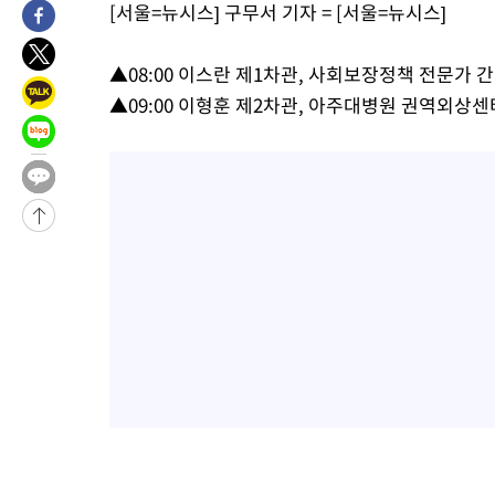
[서울=뉴시스] 구무서 기자 = [서울=뉴시스]
-6898초 전 >
서울 열대야 15일째 지속…비공식 '초열대야' 30도 넘어
-5465초 전 >
[속보]코스닥, 2.15포인트(0.27%) 내린 797.44 출발
▲08:00 이스란 제1차관, 사회보장정책 전문가 
-5448초 전 >
[속보]코스피, 119.51포인트(1.81%) 내린 6478.75 개장
▲09:00 이형훈 제2차관, 아주대병원 권역외상
-1895초 전 >
6월 경상수지 497.3억 달러…두 달 연속 사상 최대
-1846초 전 >
서울 낮 39도 '폭염중대경보'…40도 관측 가능성도
13분 전 >
미 워싱턴주 스포캔 시의 통제불능 3개 산불, 방화선 일부 구축
2시간 전 >
[속보] 호르무즈 해협 이란-오만 협상 기대속 뉴욕증시 혼조 마감 다
0.49%↑
-29013초 전 >
[속보]코스닥, 800p 회복…0.26% 오른 801.67 마감
-28943초 전 >
[속보]코스피, 301.88포인트(4.58%) 내린 6296.38 마감
-28808초 전 >
[속보]원·달러 환율, 0.7원 내린 1423.8원 마감
-26407초 전 >
"여기 떨어졌다"…다누리, 스페이스X 로켓 달 충돌 흔적 포착
-23452초 전 >
손흥민, 5경기 연속골 실패…LAFC는 승부차기 끝 과달라하라
-16053초 전 >
내일까지 39도 '펄펄'…기상청 "태풍 지나며 폭염 잠시 꺾인다
-15690초 전 >
트럼프, 한국계 진보 주지사 후보 맹공…"공산주의가 최대 위협
-15668초 전 >
"美간섭에 합의 지연"…트럼프, '이란 호르무즈 통제권' 수용
-12188초 전 >
[속보]산업장관 "李정부, 원전 반대 안해…안정 전력 위해 불가