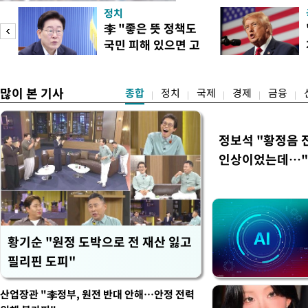
'돌핀'이 지나며 기압계가 
정치
으로 주춤할 것으로 기상청은
李 "좋은 뜻 정책도
정례 브리핑을 열고 이같이 
국민 피해 있으면 고
관은 "상층까지 잘 연결된 
이
쳐야"
많이 본 기사
종합
정치
국제
경제
금융
정보석 "황정음 
인상이었는데…"
황기순 "원정 도박으로 전 재산 잃고
필리핀 도피"
산업장관 "李정부, 원전 반대 안해…안정 전력