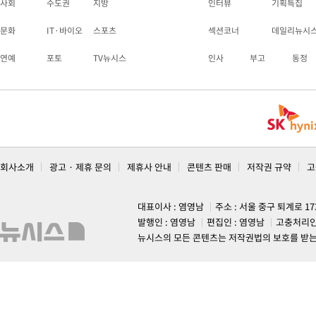
사회
수도권
지방
인터뷰
기획특집
문화
IT·바이오
스포츠
섹션코너
데일리뉴시
연예
포토
TV뉴시스
인사
부고
동정
회사소개
광고 · 제휴 문의
제휴사 안내
콘텐츠 판매
저작권 규약
고
대표이사 : 염영남
주소 : 서울 중구 퇴계로 1
발행인 : 염영남
편집인 : 염영남
고충처리인
뉴시스의 모든 콘텐츠는 저작권법의 보호를 받는 바, 무