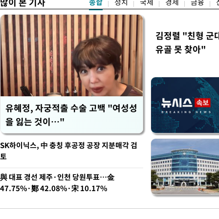
많이 본 기사
종합
정치
국제
경제
금융
김정렬 "친형 군
유골 못 찾아"
유혜정, 자궁적출 수술 고백 "여성성
을 잃는 것이…"
SK하이닉스, 中 충칭 후공정 공장 지분매각 검
토
與 대표 경선 제주·인천 당원투표…金
47.75%·鄭 42.08%·宋 10.17%