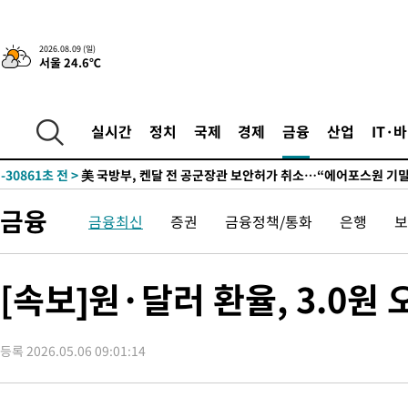
2026.08.09 (일)
서울 24.6℃
실시간
정치
국제
경제
금융
산업
IT·
-30805초 전 >
“美 이란전 무기 소진…북한과 분쟁시 주한 미군 취약해질 수 
-30861초 전 >
美 국방부, 켄달 전 공군장관 보안허가 취소…“에어포스원 기
보, 언론 누출”
-30830초 전 >
‘축구의 신’ 아르헨티나 축구 선수 메시의 부친 지병 별세
금융
-30805초 전 >
“美 이란전 무기 소진…북한과 분쟁시 주한 미군 취약해질 수 
금융최신
증권
금융정책/통화
은행
보
-30861초 전 >
美 국방부, 켄달 전 공군장관 보안허가 취소…“에어포스원 기
보, 언론 누출”
-30830초 전 >
‘축구의 신’ 아르헨티나 축구 선수 메시의 부친 지병 별세
[속보]원·달러 환율, 3.0원 
-30805초 전 >
“美 이란전 무기 소진…북한과 분쟁시 주한 미군 취약해질 수 
등록 2026.05.06 09:01:14