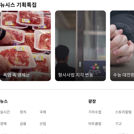
뉴시스 기획특집
폭염 속 경제는
형사사법 지각 변동
수능 대전
뉴스
광장
실시간
정치
국제
기자수첩
스토리칼럼
경제
금융
산업
아트클럽
기고