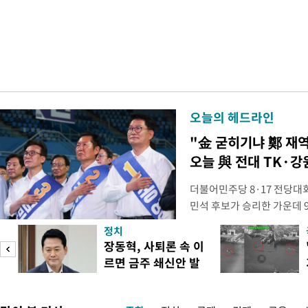
오늘의 헤드라인
"金 굳히기냐 鄭 재
오늘 與 전대 TK·강
더불어민주당 8·17 전당대
민석 후보가 승리한 가운데 
시된다. 초박빙 승부가 이어
정치
승을 이어갈지, 정청래 후보
장동혁, 사퇴론 속 이
다. 1·2위 간 누적 득표율 
르면 금주 쇄신안 발
빙 판세가 이어져, 9일 강원
표
라