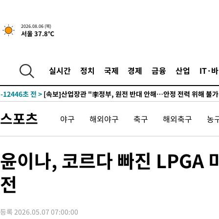
-26665초 전 >
"여기 떨어졌다"…다누리, 스페이스X 로켓 달 충돌 흔적 포착
-23710초 전 >
손흥민, 5경기 연속골 실패…LAFC는 승부차기 끝 과달라하라
2026.08.06 (목)
서울 37.8℃
-16311초 전 >
내일까지 39도 '펄펄'…기상청 "태풍 지나며 폭염 잠시 꺾인다
-15948초 전 >
트럼프, 한국계 진보 주지사 후보 맹공…"공산주의가 최대 위협
-15926초 전 >
"美간섭에 합의 지연"…트럼프, '이란 호르무즈 통제권' 수용
실시간
정치
국제
경제
금융
산업
IT·
-12446초 전 >
[속보]산업장관 "李정부, 원전 반대 안해…안정 전력 위해 불가
-11143초 전 >
[속보]경찰, '홍명보 선임 논란' 대한축구협회·축구회관 등 압
색
-10530초 전 >
[속보]산업장관 "美무역법 제301조 과잉생산 결과 발표 8월 중
스포츠
야구
해외야구
축구
해외축구
농
상
-10323초 전 >
[속보]코스피 매도사이드카 발동…4%대 급락
-9595초 전 >
[속보]전남광주 초대 시민추천 부시장에 백승주·윤난실
-7156초 전 >
서울 열대야 15일째 지속…비공식 '초열대야' 30도 넘어
윤이나, 코르다 빠진 LPGA
-5723초 전 >
[속보]코스닥, 2.15포인트(0.27%) 내린 797.44 출발
전
-5706초 전 >
[속보]코스피, 119.51포인트(1.81%) 내린 6478.75 개장
-2153초 전 >
6월 경상수지 497.3억 달러…두 달 연속 사상 최대
-2104초 전 >
서울 낮 39도 '폭염중대경보'…40도 관측 가능성도
등록 2026.05.07 07:00:00
8분 전 >
미 워싱턴주 스포캔 시의 통제불능 3개 산불, 방화선 일부 구축