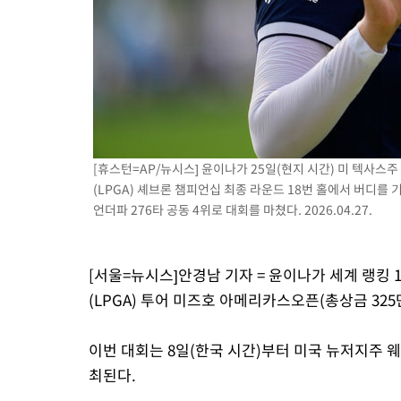
-5726초 전 >
[속보]코스피, 119.51포인트(1.81%) 내린 6478.75 개장
-2173초 전 >
6월 경상수지 497.3억 달러…두 달 연속 사상 최대
-2124초 전 >
서울 낮 39도 '폭염중대경보'…40도 관측 가능성도
8분 전 >
미 워싱턴주 스포캔 시의 통제불능 3개 산불, 방화선 일부 구축
2시간 전 >
[속보] 호르무즈 해협 이란-오만 협상 기대속 뉴욕증시 혼조 마감 다
0.49%↑
[휴스턴=AP/뉴시스] 윤이나가 25일(현지 시간) 미 텍사
(LPGA) 셰브론 챔피언십 최종 라운드 18번 홀에서 버디를 
언더파 276타 공동 4위로 대회를 마쳤다. 2026.04.27.
[서울=뉴시스]안경남 기자 = 윤이나가 세계 랭킹
(LPGA) 투어 미즈호 아메리카스오픈(총상금 32
이번 대회는 8일(한국 시간)부터 미국 뉴저지주 
최된다.