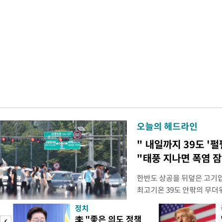
오늘의 헤드라인
" 내일까지 39도 '펄
"태풍 지나면 폭염 잠
한반도 상공을 뒤덮은 고기압
최고기온 39도 안팎의 무더
'돌핀'이 지나며 기압계가 
정치
으로 주춤할 것으로 기상청은
李 "좋은 의도 정책