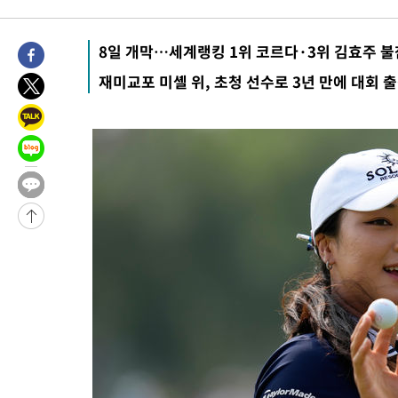
2시간 전 >
[속보] 호르무즈 해협 이란-오만 협상 기대속 뉴욕증시 혼조 마감 다
0.49%↑
-29291초 전 >
[속보]코스닥, 800p 회복…0.26% 오른 801.67 마감
8일 개막…세계랭킹 1위 코르다·3위 김효주 불
-29221초 전 >
[속보]코스피, 301.88포인트(4.58%) 내린 6296.38 마감
재미교포 미셸 위, 초청 선수로 3년 만에 대회 
-29086초 전 >
[속보]원·달러 환율, 0.7원 내린 1423.8원 마감
-26685초 전 >
"여기 떨어졌다"…다누리, 스페이스X 로켓 달 충돌 흔적 포착
-23730초 전 >
손흥민, 5경기 연속골 실패…LAFC는 승부차기 끝 과달라하라
-16331초 전 >
내일까지 39도 '펄펄'…기상청 "태풍 지나며 폭염 잠시 꺾인다
-15968초 전 >
트럼프, 한국계 진보 주지사 후보 맹공…"공산주의가 최대 위협
-15946초 전 >
"美간섭에 합의 지연"…트럼프, '이란 호르무즈 통제권' 수용
-12466초 전 >
[속보]산업장관 "李정부, 원전 반대 안해…안정 전력 위해 불가
-11163초 전 >
[속보]경찰, '홍명보 선임 논란' 대한축구협회·축구회관 등 압
색
-10550초 전 >
[속보]산업장관 "美무역법 제301조 과잉생산 결과 발표 8월 중
상
-10343초 전 >
[속보]코스피 매도사이드카 발동…4%대 급락
-9615초 전 >
[속보]전남광주 초대 시민추천 부시장에 백승주·윤난실
-7176초 전 >
서울 열대야 15일째 지속…비공식 '초열대야' 30도 넘어
-5743초 전 >
[속보]코스닥, 2.15포인트(0.27%) 내린 797.44 출발