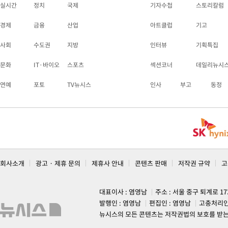
실시간
정치
국제
기자수첩
스토리칼럼
경제
금융
산업
아트클럽
기고
사회
수도권
지방
인터뷰
기획특집
문화
IT·바이오
스포츠
섹션코너
데일리뉴시
연예
포토
TV뉴시스
인사
부고
동정
회사소개
광고 · 제휴 문의
제휴사 안내
콘텐츠 판매
저작권 규약
고
대표이사 : 염영남
주소 : 서울 중구 퇴계로 1
발행인 : 염영남
편집인 : 염영남
고충처리인
뉴시스의 모든 콘텐츠는 저작권법의 보호를 받는 바, 무