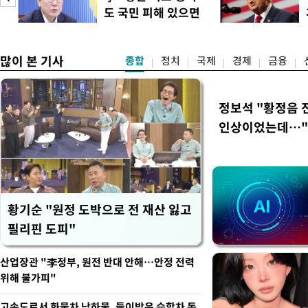
정례 브리핑을 열고 이같이 
도 국민 피해 있으면
관은 "상층까지 잘 연결된 
이
고쳐야"
많이 본 기사
종합
정치
국제
경제
금융
정보석 "황정음 
인상이었는데…"
황기순 "원정 도박으로 전 재산 잃고
필리핀 도피"
산업장관 "李정부, 원전 반대 안해…안정 전력
위해 불가피"
고속도로서 화물차 낙하물, 들이받은 승합차 동