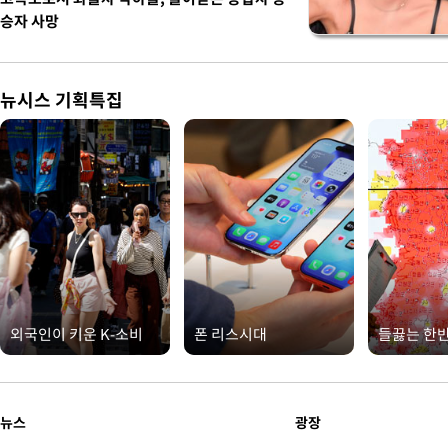
승자 사망
뉴시스 기획특집
외국인이 키운 K-소비
폰 리스시대
들끓는 한
뉴스
광장