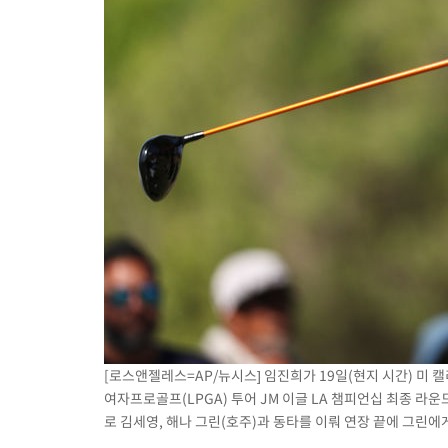
[로스앤젤레스=AP/뉴시스] 임진희가 19일(현지 시간) 
여자프로골프(LPGA) 투어 JM 이글 LA 챔피언십 최종 라운
로 김세영, 해나 그린(호주)과 동타를 이뤄 연장 끝에 그린에게 