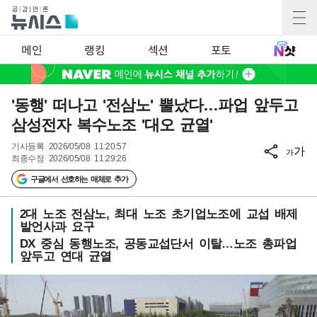
메인
랭킹
섹션
포토
'동행' 떠나고 '전삼노' 뿔났다…파업 앞두고
삼성전자 복수노조 '대오 균열'
기사등록
2026/05/08 11:20:57
가
가
최종수정
2026/05/08 11:29:26
구글에서 선호하는 매체로 추가
2대 노조 전삼노, 최대 노조 초기업노조에 교섭 배제
발언사과 요구
DX 중심 동행노조, 공동교섭단서 이탈…노조 총파업
앞두고 연대 균열