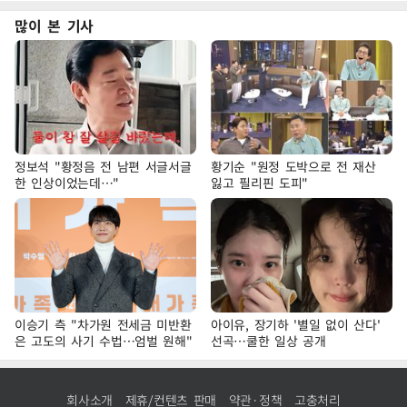
많이 본 기사
정보석 "황정음 전 남편 서글서글
황기순 "원정 도박으로 전 재산
한 인상이었는데…"
잃고 필리핀 도피"
이승기 측 "차가원 전세금 미반환
아이유, 장기하 '별일 없이 산다'
은 고도의 사기 수법…엄벌 원해"
선곡…쿨한 일상 공개
회사소개
제휴/컨텐츠 판매
약관·정책
고충처리