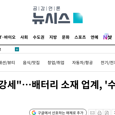
1위… 정
鄭
위해 뛸
승리
내일날씨]
IT·바이오
사회
수도권
지방
문화
스포츠
연예
 원해 아
보
패션/뷰티
음식/맛집
창업/취업
자동차/항공
전기/전
 강세"…배터리 소재 업계, '
속[다음주
다"
구글에서 선호하는 매체로 추가
려 죄송"