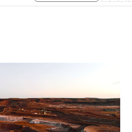
·서미화·
1위… 정
鄭
위해 뛸
승리
내일날씨]
 원해 아
보