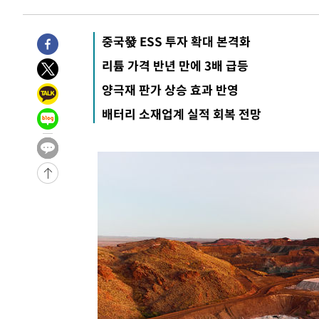
6시간 전 >
'최고 37도' 폭염 지속…강원동해안 최대 150㎜ 비
8시간 전 >
[속보]뉴욕증시 상승 마감…S&P 0.6% 나스닥 1.3%↑
중국發 ESS 투자 확대 본격화
-30471초 전 >
이란 "호르무즈 재개방 합의 근접…美 배상 선행돼야"
리튬 가격 반년 만에 3배 급등
-21518초 전 >
[속보]與최고위원 제주·인천 순회경선…박선원·최민희
양극재 판가 상승 효과 반영
한민수·김용 순
-21471초 전 >
[속보]김민석, 與 전대 당원투표 누적 득표율 45.42%로 
배터리 소재업계 실적 회복 전망
청래 44.56%
-20753초 전 >
[속보]與 대표 경선 제주·인천 당원투표…金 47.75%·
42.08%·宋 10.17%
-20287초 전 >
이강인 "아틀레티코 이적 기뻐…등번호 7번 의미보단 팀 
것"
-20222초 전 >
[속보]與 당대표 경선, 제주·인천 권리당원 투표 김민석 
-13996초 전 >
낮 최고 35도 '무더위'…동해안 시간당 30㎜ '강한 비'[
-13266초 전 >
[속보]이강인 "감독님이 원하는 마음 느꼈고, 많은 트로피
틀레티코 이적"
-13048초 전 >
수도권 40도 육박 '펄펄'…동해안 일부 지역엔 호의주의
-12017초 전 >
온열질환 사망자 3명 늘어…누적 환자 3000명 돌파
-5962초 전 >
강릉에 시간당 81.4㎜ 물폭탄…도로 잠기고 담벼락 붕괴
-2069초 전 >
백운산서 80년근 천종산삼 9뿌리 발견…감정가 1.3억원
3분 전 >
선재도서 해루질 나섰다 실종 60대, 닷새 만에 숨진 채 발견
44분 전 >
남자 농구, 나고야 아시안게임서 '홈팀' 일본과 한일전