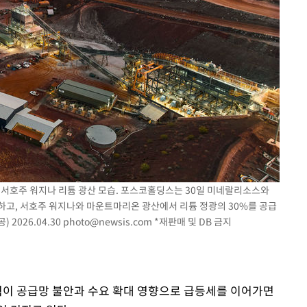
속[다음주
다"
려 죄송"
 서호주 워지나 리튬 광산 모습. 포스코홀딩스는 30일 미네랄리소스와
결하고, 서호주 워지나와 마운트마리온 광산에서 리튬 정광의 30%를 공급
2026.04.30
photo@newsis.com
*재판매 및 DB 금지
가격이 공급망 불안과 수요 확대 영향으로 급등세를 이어가면