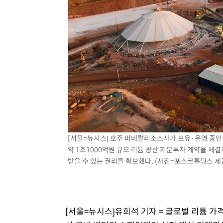
55분 전 >
여수 오동도 해상서 모터보트 전복…1명 사망·1명 실종
1시간 전 >
극한폭염 한풀 꺾이지만…'낮 최고 35도' 무더위, 열대야 계
날씨]
2시간 전 >
축구협회 "압수수색·성접대 논란 사과…쇄신의 기회로 삼겠
3시간 전 >
[속보]'압수수색·성접대 논란' 축구협회 "실망과 걱정 안겨드
6시간 전 >
'최고 37도' 폭염 지속…강원동해안 최대 150㎜ 비
8시간 전 >
[속보]뉴욕증시 상승 마감…S&P 0.6% 나스닥 1.3%↑
[서울=뉴시스] 호주 미네랄리소스사가 보유·운영 중인
약 1조1000억원 규모 리튬 광산 지분투자 계약을 체
받을 수 있는 권리를 확보했다. (사진=포스코홀딩스 제공) 
[서울=뉴시스]유희석 기자 = 글로벌 리튬 