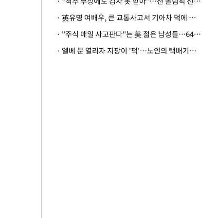
· "척추 부상에도 검사 못 받아"…전 올림픽 선수, 美봅슬레이협회 상대 소송
· 英유명 여배우, 큰 교통사고서 기아차 덕에 살았다
· "주식 매일 사고판다"는 美 젊은 남성들…64%가 "나는 인생의 패배자“
· 엘베 문 열리자 지팡이 '퍽'…노인의 택배기사 폭행 이유