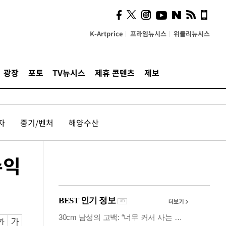
사이 해답 찾았죠"…알을
깨고 나온 '초자아'
K-Artprice
프라임뉴시스
위클리뉴시스
광장
포토
TV뉴시스
제휴 콘텐츠
제보
자
중기/벤처
해양수산
수익