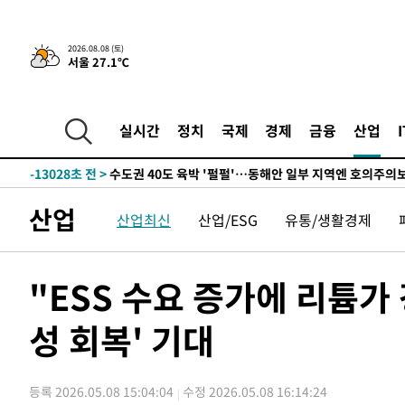
한민수·김용 순
-21451초 전 >
[속보]김민석, 與 전대 당원투표 누적 득표율 45.42%로 
청래 44.56%
-20733초 전 >
[속보]與 대표 경선 제주·인천 당원투표…金 47.75%·
2026.08.08 (토)
서울 27.1℃
42.08%·宋 10.17%
-20267초 전 >
이강인 "아틀레티코 이적 기뻐…등번호 7번 의미보단 팀 
것"
-20202초 전 >
[속보]與 당대표 경선, 제주·인천 권리당원 투표 김민석 
-13976초 전 >
낮 최고 35도 '무더위'…동해안 시간당 30㎜ '강한 비'[
실시간
정치
국제
경제
금융
산업
-13246초 전 >
[속보]이강인 "감독님이 원하는 마음 느꼈고, 많은 트로피
틀레티코 이적"
-13028초 전 >
수도권 40도 육박 '펄펄'…동해안 일부 지역엔 호의주의
-11997초 전 >
온열질환 사망자 3명 늘어…누적 환자 3000명 돌파
산업
산업최신
산업/ESG
유통/생활경제
-5942초 전 >
강릉에 시간당 81.4㎜ 물폭탄…도로 잠기고 담벼락 붕괴
-2049초 전 >
백운산서 80년근 천종산삼 9뿌리 발견…감정가 1.3억원
4분 전 >
선재도서 해루질 나섰다 실종 60대, 닷새 만에 숨진 채 발견
"ESS 수요 증가에 리튬가
45분 전 >
남자 농구, 나고야 아시안게임서 '홈팀' 일본과 한일전
성 회복' 기대
55분 전 >
여수 오동도 해상서 모터보트 전복…1명 사망·1명 실종
1시간 전 >
극한폭염 한풀 꺾이지만…'낮 최고 35도' 무더위, 열대야 계
날씨]
2시간 전 >
축구협회 "압수수색·성접대 논란 사과…쇄신의 기회로 삼겠
등록 2026.05.08 15:04:04
수정 2026.05.08 16:14:24
3시간 전 >
[속보]'압수수색·성접대 논란' 축구협회 "실망과 걱정 안겨드