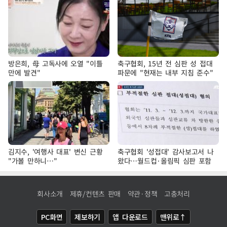
방은희, 母 고독사에 오열 "이틀
축구협회, 15년 전 심판 성 접대
만에 발견"
파문에 "현재는 내부 지침 준수"
김지수, '여행사 대표' 변신 근황
축구협회 '성접대' 감사보고서 나
"가볼 만하니…"
왔다…월드컵·올림픽 심판 포함
회사소개
제휴/컨텐츠 판매
약관·정책
고충처리
PC화면
제보하기
앱 다운로드
맨위로↑