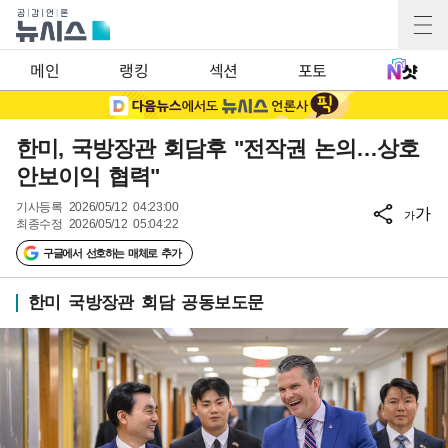
메인
랭킹
섹션
포토
한미, 국방장관 회담후 "전작권 논의…상호
안보이익 협력"
기사등록
2026/05/12 04:23:00
가
가
최종수정
2026/05/12 05:04:22
구글에서 선호하는 매체로 추가
한미 국방장관 회담 공동보도문