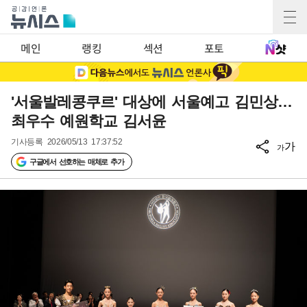
메인
랭킹
섹션
포토
'서울발레콩쿠르' 대상에 서울예고 김민상…
최우수 예원학교 김서윤
기사등록
2026/05/13 17:37:52
가
가
구글에서 선호하는 매체로 추가