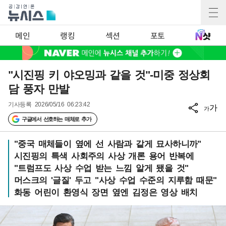
메인
랭킹
섹션
포토
"시진핑 키 야오밍과 같을 것"-미중 정상회
담 풍자 만발
기사등록
2026/05/16 06:23:42
가
가
구글에서 선호하는 매체로 추가
"중국 매체들이 옆에 선 사람과 같게 묘사하니까"
시진핑의 특색 사회주의 사상 개론 용어 반복에
"트럼프도 사상 수업 받는 느낌 알게 됐을 것"
머스크의 '글질' 두고 "사상 수업 수준의 지루함 때문"
화동 어린이 환영식 장면 옆엔 김정은 영상 배치