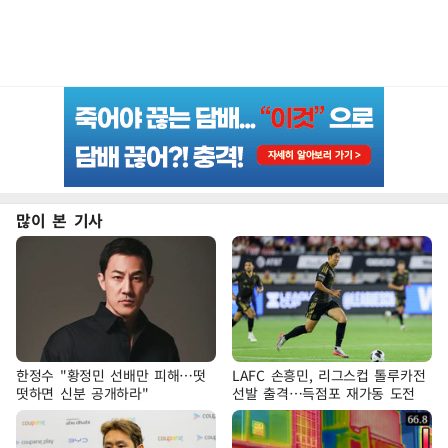
많이 본 기사
한정수 "황정민 선배만 피해…떳
LAFC 손흥민, 리그스컵 톨루카전
떳하면 신분 공개하라"
선발 출격…득점포 재가동 도전