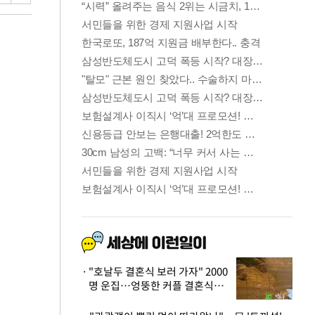
"호날두 결혼식 보러 가자" 2000
명 운집…엉뚱한 커플 결혼식에
'황당'