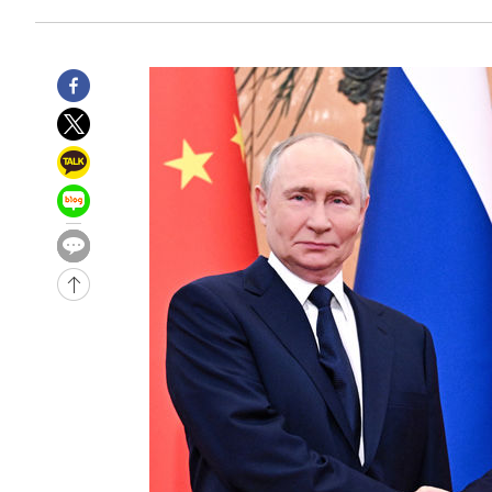
-29453초 전 >
태풍 돌핀, 중 저장성 타이저우시 해안에 상륙 (1보)
-26799초 전 >
AT마드리드 데뷔 앞둔 이강인, 맨시티전 선발 대신 '벤치 
-25429초 전 >
[속보]與 강원·TK 당원투표 합산 김민석 48.54%로 
44.40%
-24763초 전 >
與 강원·TK 당원투표 합산 김민석 46.01%로 승리…정
44.53%
-24603초 전 >
[속보]與전대 권리당원투표…강원·경북 김민석, 대구 정
-24410초 전 >
[속보]與 당대표 경선, 경북 권리당원 투표 김민석 47.3
45.71%
-24312초 전 >
[속보]與 당대표 경선, 대구 권리당원 투표 정청래 47.8
46.35%
-24109초 전 >
[속보]與 당대표 경선, 강원 권리당원 투표 김민석 승리…5
득표
-22027초 전 >
"일본축구협회, 대한축구협회 성 접대 의혹 심판 조사"
-14669초 전 >
[속보]장은수, KLPGA 제주삼다수 역전 우승…데뷔 10년
정상
-10034초 전 >
"얼마나 더웠으면"…안동 물길공원서 헤엄친 구렁이 '소
-9961초 전 >
손흥민, 68분 뛰고 2경기 침묵…LAFC, 톨루카에 1-0 승리
-9233초 전 >
'2경기 연속 침묵' 손흥민, 톨루카전 68분만 뛰고 슈팅 0개
-7985초 전 >
이강인, 오늘 서울서 AT마드리드 입단식…'전례 없는 특급
1시간 전 >
'여긴 20도, 저긴 50도'…열화상 카메라로 본 폭염 저감시설 
1시간 전 >
콜롬비아 신임 우파 대통령 취임 하루만에 차량폭탄 폭발 사건