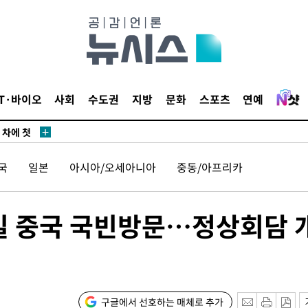
청래 승리
7%·정청래
2%·김민석
0.30%
IT·바이오
사회
수도권
지방
문화
스포츠
연예
 차에 첫
동'
(종합)
국
일본
아시아/오세아니아
중동/아프리카
대우'
'온도차'
0일 중국 국빈방문…정상회담 
 밝혀
발로 부상
 논의
구글에서 선호하는 매체로 추가
되길"