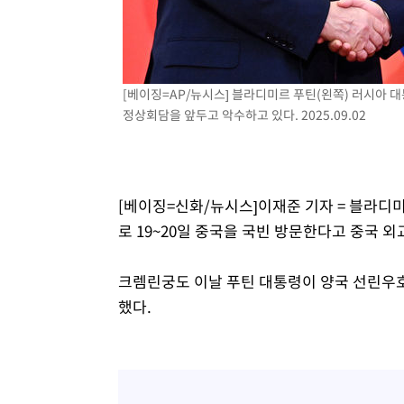
3시간 전 >
튀르키예 외무장관, "메카 3국 방위협정은 이란이 목표 아냐 "
4시간 전 >
이군이 불법 군시설 건설한 레바논 남부에서 레바논군 3명 폭
4시간 전 >
[속보]美중부 사령관, 이스라엘 긴급방문 다중화된 전선 상황
[베이징=AP/뉴시스] 블라디미르 푸틴(왼쪽) 러시아
정상회담을 앞두고 악수하고 있다. 2025.09.02
[베이징=신화/뉴시스]이재준 기자 = 블라디
로 19~20일 중국을 국빈 방문한다고 중국 외
크렘린궁도 이날 푸틴 대통령이 양국 선린우호조
했다.