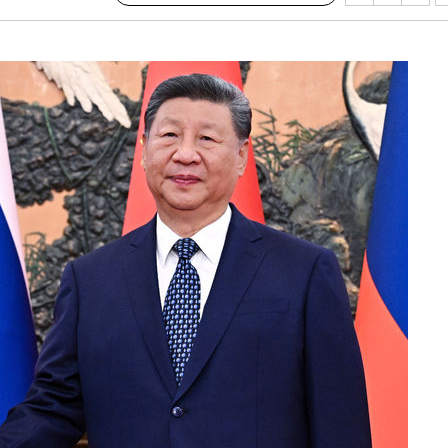
시작'
승리…정청래
청래
청래 승리
7%·정청래
2%·김민석
0.30%
 차에 첫
동'
(종합)
대우'
'온도차'