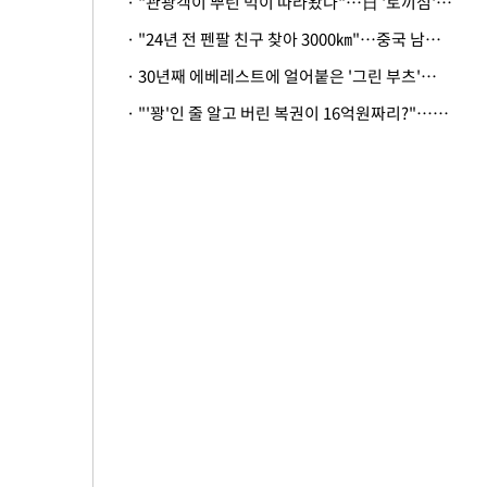
· "관광객이 뿌린 먹이 따라왔나"…日 '토끼섬' 멧돼지, 토끼까지 사냥
· "24년 전 펜팔 친구 찾아 3000㎞"…중국 남성 사연에 '뭉클'
· 30년째 에베레스트에 얼어붙은 '그린 부츠'…드디어 가족 품으로
· "'꽝'인 줄 알고 버린 복권이 16억원짜리?"…극적으로 되찾은 사연