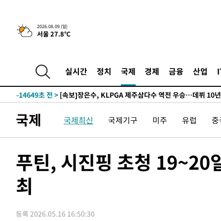
44.53%
-24583초 전 >
[속보]與전대 권리당원투표…강원·경북 김민석, 대구 정
-24390초 전 >
[속보]與 당대표 경선, 경북 권리당원 투표 김민석 47.3
2026.08.09 (일)
서울 27.8℃
45.71%
-24292초 전 >
[속보]與 당대표 경선, 대구 권리당원 투표 정청래 47.8
46.35%
-24089초 전 >
[속보]與 당대표 경선, 강원 권리당원 투표 김민석 승리…5
득표
-22007초 전 >
"일본축구협회, 대한축구협회 성 접대 의혹 심판 조사"
실시간
정치
국제
경제
금융
산업
-14649초 전 >
[속보]장은수, KLPGA 제주삼다수 역전 우승…데뷔 10년
정상
-10014초 전 >
"얼마나 더웠으면"…안동 물길공원서 헤엄친 구렁이 '소
-9941초 전 >
손흥민, 68분 뛰고 2경기 침묵…LAFC, 톨루카에 1-0 승리
국제
국제최신
국제기구
미주
유럽
중
-9213초 전 >
'2경기 연속 침묵' 손흥민, 톨루카전 68분만 뛰고 슈팅 0개
-7965초 전 >
이강인, 오늘 서울서 AT마드리드 입단식…'전례 없는 특급
1시간 전 >
'여긴 20도, 저긴 50도'…열화상 카메라로 본 폭염 저감시설 
푸틴, 시진핑 초청 19~2
1시간 전 >
콜롬비아 신임 우파 대통령 취임 하루만에 차량폭탄 폭발 사건
최
3시간 전 >
튀르키예 외무장관, "메카 3국 방위협정은 이란이 목표 아냐 "
4시간 전 >
이군이 불법 군시설 건설한 레바논 남부에서 레바논군 3명 폭
4시간 전 >
[속보]美중부 사령관, 이스라엘 긴급방문 다중화된 전선 상황
등록 2026.05.16 16:50:30
-30457초 전 >
이강인 ATM 입단식에 '상암벌 들썩'…"세계적인 선수 