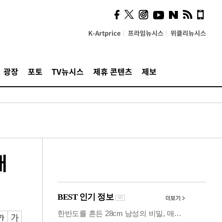
사이 해답 찾았죠"…알을
깨고 나온 '초자아'
K-Artprice
프라임뉴시스
위클리뉴시스
광장
포토
TV뉴시스
제휴 콘텐츠
제보
개