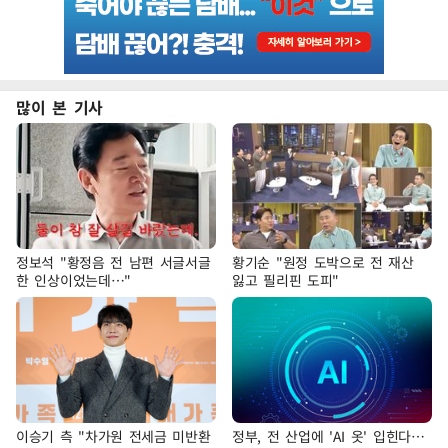
많이 본 기사
정보석 "황정음 전 남편 서글서글
황기순 "원정 도박으로 전 재산
한 인상이었는데…"
잃고 필리핀 도피"
이승기 측 "차가원 전세금 미반환
정부, 전 산업에 'AI 옷' 입힌다…