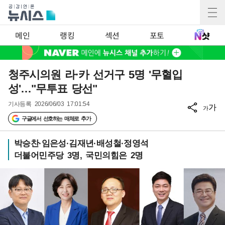
메인
랭킹
섹션
포토
청주시의원 라·카 선거구 5명 '무혈입
성'…"무투표 당선"
기사등록
2026/06/03 17:01:54
가
가
구글에서 선호하는 매체로 추가
박승찬·임은성·김재년·배성철·정영석
더불어민주당 3명, 국민의힘은 2명