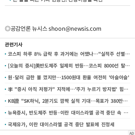
◎공감언론 뉴시스
shoon@newsis.com
관련기사
코스피 하루 8% 급락 후 과거에는 어땠나…"실적주 선별 기회"
[오늘의 증시]美반도체주 일제히 반등…코스피 8000선 탈환 시도
원·달러 급한 불 껐지만…1500원대 환율 여전히 '아슬아슬'
李 "증시 아직 저평가" 지적에…'주가 누르기 방지법' 힘 실린다
KB證 "SK하닉, 2분기도 깜짝 실적 기대…목표가 380만원 유지"
뉴욕증시, 반도체주 반등·이란 대이스라엘 공격 중단 속 혼조 마감
국제유가, 이란 대이스라엘 공격 중단 발표에 진정세