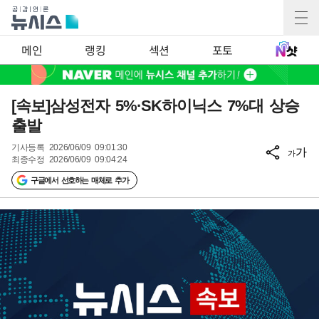
메인
랭킹
섹션
포토
[속보]삼성전자 5%·SK하이닉스 7%대 상승
출발
기사등록
2026/06/09 09:01:30
가
가
최종수정
2026/06/09 09:04:24
구글에서 선호하는 매체로 추가