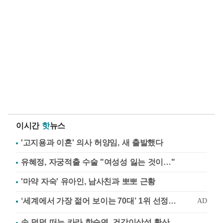
이시간
핫
뉴스
'고지용과 이혼' 의사 허양임, 새 출발했다
유혜정, 자궁적출 수술 "여성성 잃는 것이…"
'마약 자숙' 유아인, 남사친과 뽀뽀 근황
손 덜덜 떠는 카라 한승연, 건강이상설 확산