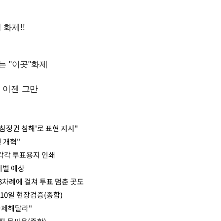
민참정권 침해'로 표현 지시"
 개혁"
제각각 투표용지 인쇄
처벌 예상
3차례에 걸쳐 투표 멈춘 곳도
10일 현장검증(종합)
자제해달라"