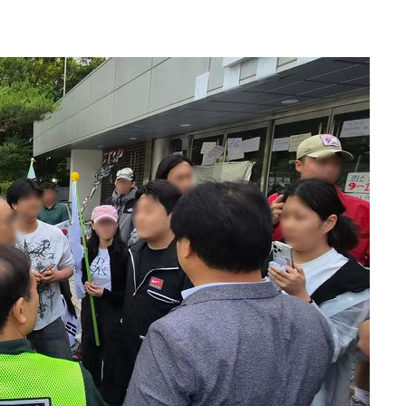
가피"
압수수색
태세 강
어"
·당황'
'
 혐의
감
포착