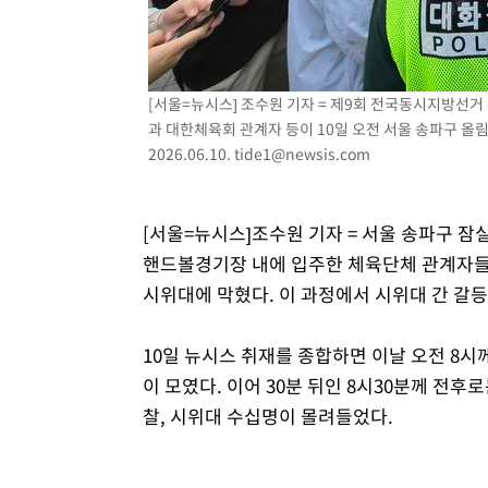
-6566초 전 >
손흥민, 5경기 연속골 실패…LAFC는 승부차기 끝 과달라
13분 전 >
내일까지 39도 '펄펄'…기상청 "태풍 지나며 폭염 잠시 꺾인다
19분 전 >
트럼프, 한국계 진보 주지사 후보 맹공…"공산주의가 최대 위
[서울=뉴시스] 조수원 기자 = 제9회 전국동시지방선거
20분 전 >
"美간섭에 합의 지연"…트럼프, '이란 호르무즈 통제권' 수용
과 대한체육회 관계자 등이 10일 오전 서울 송파구 
1시간 전 >
[속보]산업장관 "李정부, 원전 반대 안해…안정 전력 위해 불
2026.06.10.
tide1@newsis.com
1시간 전 >
[속보]경찰, '홍명보 선임 논란' 대한축구협회·축구회관 등 
[서울=뉴시스]조수원 기자 = 서울 송파구 
핸드볼경기장 내에 입주한 체육단체 관계자들
시위대에 막혔다. 이 과정에서 시위대 간 갈
10일 뉴시스 취재를 종합하면 이날 오전 8시
이 모였다. 이어 30분 뒤인 8시30분께 전후
찰, 시위대 수십명이 몰려들었다.