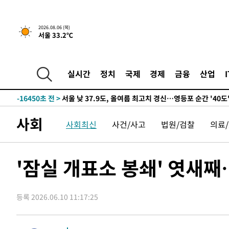
-18360초 전 >
[속보] SKT, 에이닷 서비스 장애 발생…"원인 파악 중"
-17766초 전 >
[속보]합참 "북, 동해상으로 미상 발사체 발사"
2026.08.06 (목)
서울 33.2℃
-17162초 전 >
'낮 최고 39도' 불볕더위…한밤 열대야도 계속[내일날씨]
-17121초 전 >
[속보]7~9일 프로야구 3연전도 폭염 취소…11일 재개
-16783초 전 >
"韓 외환시장 개입 관측 배경엔 美의 대한국 무역적자 있
실시간
정치
국제
경제
금융
산업
-16610초 전 >
'월드컵 탈락 후폭풍' 축구협회…초유의 압수수색에 '충격
-16450초 전 >
서울 낮 37.9도, 올여름 최고치 경신…영등포 순간 '40도
-16012초 전 >
[속보]종합특검, 대검 추가 압수수색…내란 중요임무종사
사회
사회최신
사건/사고
법원/검찰
의료
-12107초 전 >
[속보]코스닥, 800p 회복…0.26% 오른 801.67 마감
-12037초 전 >
[속보]코스피, 301.88포인트(4.58%) 내린 6296.38 마
-11902초 전 >
[속보]원·달러 환율, 0.7원 내린 1423.8원 마감
'잠실 개표소 봉쇄' 엿새
-9501초 전 >
"여기 떨어졌다"…다누리, 스페이스X 로켓 달 충돌 흔적 
-6546초 전 >
손흥민, 5경기 연속골 실패…LAFC는 승부차기 끝 과달라
등록 2026.06.10 11:17:25
14분 전 >
내일까지 39도 '펄펄'…기상청 "태풍 지나며 폭염 잠시 꺾인다
20분 전 >
트럼프, 한국계 진보 주지사 후보 맹공…"공산주의가 최대 위
20분 전 >
"美간섭에 합의 지연"…트럼프, '이란 호르무즈 통제권' 수용