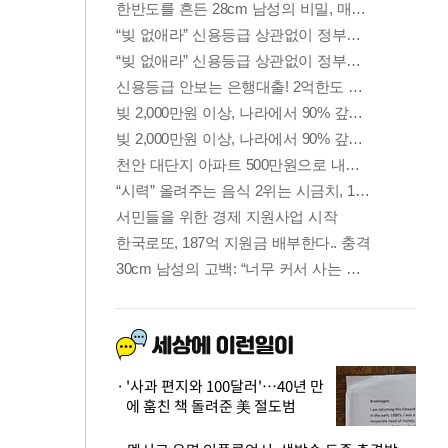
'사과 편지와 100달러'…40년 만
에 훔친 책 돌려준 美 절도범