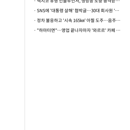
· 멕시코 유명 인플루언서, 생방송 도중 총격받아 사망
· SNS에 '대통령 살해' 협박글…30대 회사원 '불구속 송치'
· 정차 불응하고 '시속 165㎞' 아찔 도주…음주운전자 체포
· "하마터면"…영업 끝나자마자 '와르르' 카페 테라스 덮친 대리석 외벽