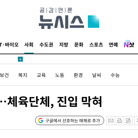
어"
IT·바이오
사회
수도권
지방
문화
스포츠
연예
·당황'
'
 혐의
/보건
복지
교육
노동
환경
날씨
수능
감
째…체육단체, 진입 막혀
포착
하라 격파
"
구글에서 선호하는 매체로 추가
협"
할까