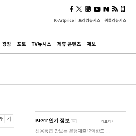
의견, 국토부·LH에 충실히
전달할 것"
K-Artprice
프라임뉴시스
위클리뉴시스
광장
포토
TV뉴시스
제휴 콘텐츠
제보