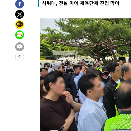
시위대, 전날 이어 체육단체 진입 막아
1시간 전 >
[속보]산업장관 "李정부, 원전 반대 안해…안정 전력 위해 불
1시간 전 >
[속보]경찰, '홍명보 선임 논란' 대한축구협회·축구회관 등 
-20202초 전 >
[속보]합참 "北 발사체는 단거리탄도미사일…감시·경계
화"
-19950초 전 >
日방위성, 北이 동해로 쏜 발사체는 탄도미사일 가능성
-18380초 전 >
[속보] SKT, 에이닷 서비스 장애 발생…"원인 파악 중"
-17786초 전 >
[속보]합참 "북, 동해상으로 미상 발사체 발사"
-17182초 전 >
'낮 최고 39도' 불볕더위…한밤 열대야도 계속[내일날씨]
-17141초 전 >
[속보]7~9일 프로야구 3연전도 폭염 취소…11일 재개
-16803초 전 >
"韓 외환시장 개입 관측 배경엔 美의 대한국 무역적자 있
-16630초 전 >
'월드컵 탈락 후폭풍' 축구협회…초유의 압수수색에 '충격
-16470초 전 >
서울 낮 37.9도, 올여름 최고치 경신…영등포 순간 '40도
-16032초 전 >
[속보]종합특검, 대검 추가 압수수색…내란 중요임무종사
-12127초 전 >
[속보]코스닥, 800p 회복…0.26% 오른 801.67 마감
-12057초 전 >
[속보]코스피, 301.88포인트(4.58%) 내린 6296.38 마
-11922초 전 >
[속보]원·달러 환율, 0.7원 내린 1423.8원 마감
-9521초 전 >
"여기 떨어졌다"…다누리, 스페이스X 로켓 달 충돌 흔적 