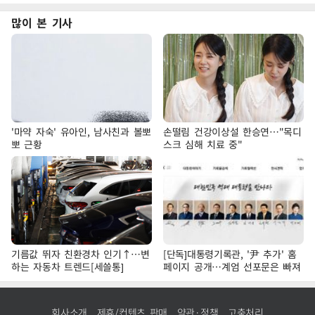
많이 본 기사
'마약 자숙' 유아인, 남사친과 볼뽀
손떨림 건강이상설 한승연…"목디
뽀 근황
스크 심해 치료 중"
기름값 뛰자 친환경차 인기↑…변
[단독]대통령기록관, '尹 추가' 홈
하는 자동차 트렌드[세쓸통]
페이지 공개…계엄 선포문은 빠져
회사소개
제휴/컨텐츠 판매
약관·정책
고충처리