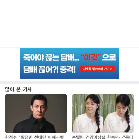
많이 본 기사
한정수 "황정민 선배만 피해…떳
손떨림 건강이상설 한승연…"목디