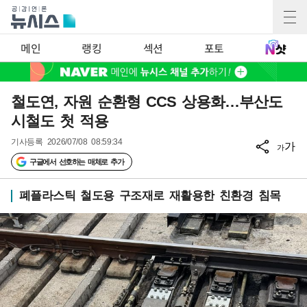
메인
랭킹
섹션
포토
철도연, 자원 순환형 CCS 상용화…부산도
시철도 첫 적용
기사등록
2026/07/08 08:59:34
가
가
구글에서 선호하는 매체로 추가
폐플라스틱 철도용 구조재로 재활용한 친환경 침목