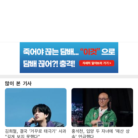
많이 본 기사
김희철, 결국 '거꾸로 태극기' 사과
홍석천, 입양 두 자녀에 '재산 상
"깊게 보지 못했다"
속' 언급했다