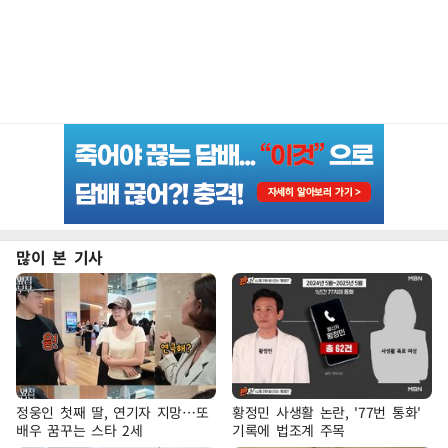
많이 본 기사
정웅인 첫째 딸, 연기자 지망…또
황정민 사생활 논란, '77번 통화'
배우 꿈꾸는 스타 2세
기록에 법조계 주목