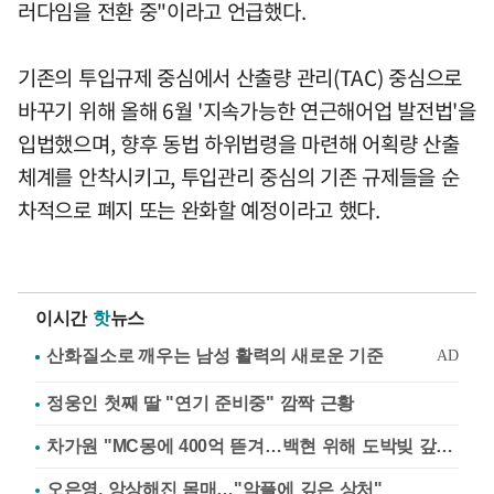
러다임을 전환 중"이라고 언급했다.
기존의 투입규제 중심에서 산출량 관리(TAC) 중심으로
바꾸기 위해 올해 6월 '지속가능한 연근해어업 발전법'을
입법했으며, 향후 동법 하위법령을 마련해 어획량 산출
체계를 안착시키고, 투입관리 중심의 기존 규제들을 순
차적으로 폐지 또는 완화할 예정이라고 했다.
이시간
핫
뉴스
정웅인 첫째 딸 "연기 준비중" 깜짝 근황
차가원 "MC몽에 400억 뜯겨…백현 위해 도박빚 갚아줘"
오은영, 앙상해진 몸매…"악플에 깊은 상처"