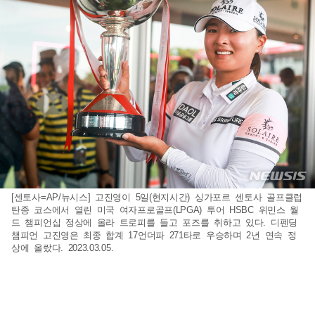
[센토사=AP/뉴시스] 고진영이 5일(현지시간) 싱가포르 센토사 골프클럽
탄종 코스에서 열린 미국 여자프로골프(LPGA) 투어 HSBC 위민스 월
드 챔피언십 정상에 올라 트로피를 들고 포즈를 취하고 있다. 디펜딩
챔피언 고진영은 최종 합계 17언더파 271타로 우승하며 2년 연속 정
상에 올랐다. 2023.03.05.