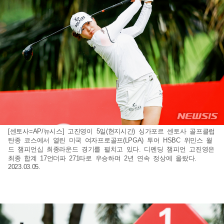
[센토사=AP/뉴시스] 고진영이 5일(현지시간) 싱가포르 센토사 골프클럽
탄종 코스에서 열린 미국 여자프로골프(LPGA) 투어 HSBC 위민스 월
드 챔피언십 최종라운드 경기를 펼치고 있다. 디펜딩 챔피언 고진영은
최종 합계 17언더파 271타로 우승하며 2년 연속 정상에 올랐다.
2023.03.05.