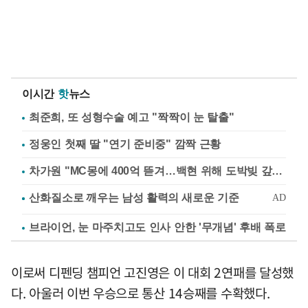
이시간
핫
뉴스
최준희, 또 성형수술 예고 "짝짝이 눈 탈출"
정웅인 첫째 딸 "연기 준비중" 깜짝 근황
차가원 "MC몽에 400억 뜯겨…백현 위해 도박빚 갚아줘"
브라이언, 눈 마주치고도 인사 안한 '무개념' 후배 폭로
이로써 디펜딩 챔피언 고진영은 이 대회 2연패를 달성했
다. 아울러 이번 우승으로 통산 14승째를 수확했다.