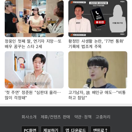
정웅인 첫째 딸, 연기자 지망…또
황정민 사생활 논란, '77번 통화'
배우 꿈꾸는 스타 2세
기록에 법조계 주목
'첫 주연' 정준원 "심판대 올라…
고기남자, 故 배인규 애도…"비통
많이 걱정돼"
하고 참담"
회사소개
제휴/컨텐츠 판매
약관·정책
고충처리
PC화면
제보하기
앱 다운로드
맨위로↑