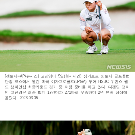
[센토사=AP/뉴시스] 고진영이 5일(현지시간) 싱가포르 센토사 골프클럽
탄종 코스에서 열린 미국 여자프로골프(LPGA) 투어 HSBC 위민스 월
드 챔피언십 최종라운드 경기 중 퍼팅 준비를 하고 있다. 디펜딩 챔피
언 고진영은 최종 합계 17언더파 271타로 우승하며 2년 연속 정상에
올랐다. 2023.03.05.