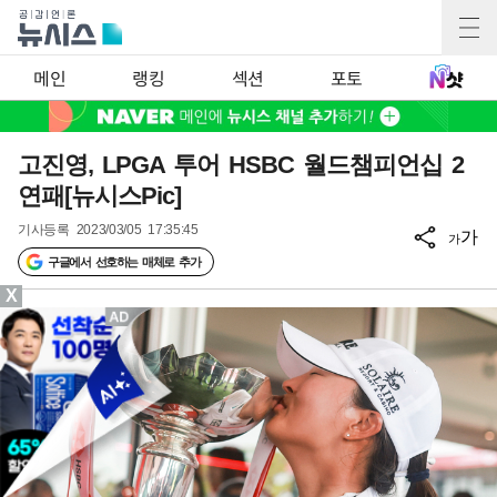
메인
랭킹
섹션
포토
고진영, LPGA 투어 HSBC 월드챔피언십 2
연패[뉴시스Pic]
기사등록
2023/03/05 17:35:45
가
가
구글에서 선호하는 매체로 추가
X