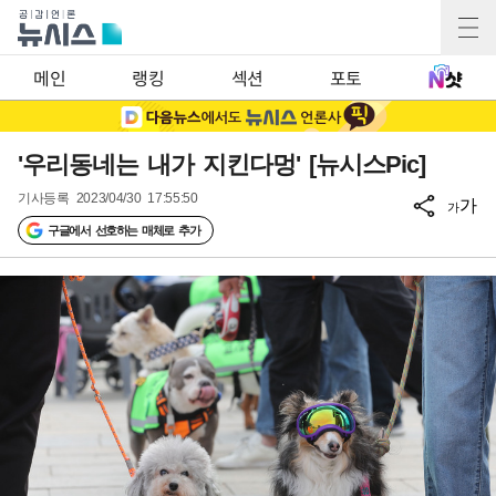
메인
랭킹
섹션
포토
'우리동네는 내가 지킨다멍' [뉴시스Pic]
기사등록
2023/04/30 17:55:50
가
가
구글에서 선호하는 매체로 추가