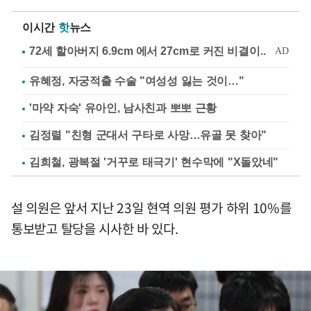
이시간
핫
뉴스
유혜정, 자궁적출 수술 "여성성 잃는 것이…"
'마약 자숙' 유아인, 남사친과 뽀뽀 근황
김정렬 "친형 군대서 구타로 사망…유골 못 찾아"
김희철, 광복절 '거꾸로 태극기' 현수막에 "X돌았네"
설 의원은 앞서 지난 23일 현역 의원 평가 하위 10%를
통보받고 탈당을 시사한 바 있다.