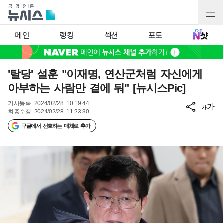
메인
랭킹
섹션
포토
'탈당' 설훈 "이재명, 연산군처럼 자신에게
아부하는 사람만 곁에 둬" [뉴시스Pic]
기사등록
2024/02/28 10:19:44
가
가
최종수정
2024/02/28 11:23:30
구글에서 선호하는 매체로 추가