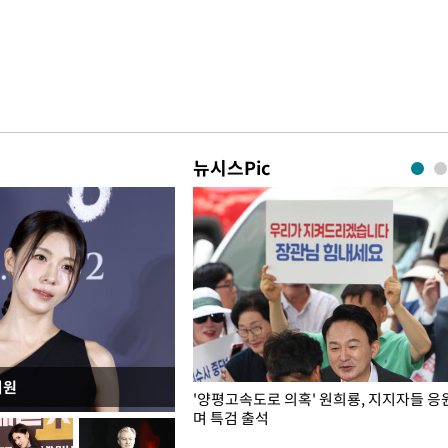
뉴시스Pic
지원
"수사·기소 분리 관련 대비책 최
'양평고속도로 의혹' 원희룡, 지지자들 응
"
며 특검 출석