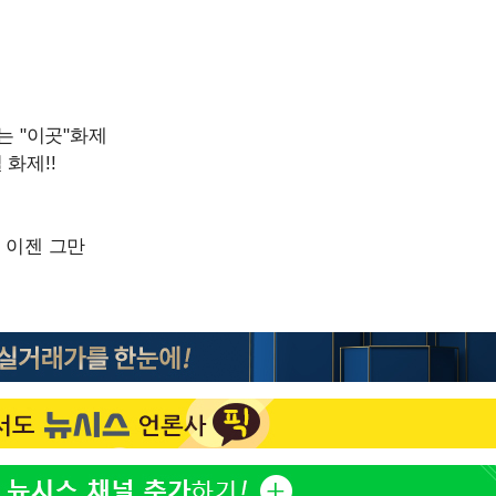
정웅인 첫째 딸, 연기자 지
1
망…또 배우 꿈꾸는 스타 2
정부, 전 산업에 'AI 옷' 
2
1000대 보급 추진
'첫 주연' 정준원 "심판
3
돼"
황기순 "원정 도박으로 전
4
도피"
최준희, 또 성형수술 예고 
5
브라이언, 눈 마주치고도 인
6
후배 폭로
美, 엔화 방어하며 원화도
7
정 '우군' 되나