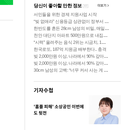
기자수첩
'홈플 피해' 소상공인 이번에
도 뒷전