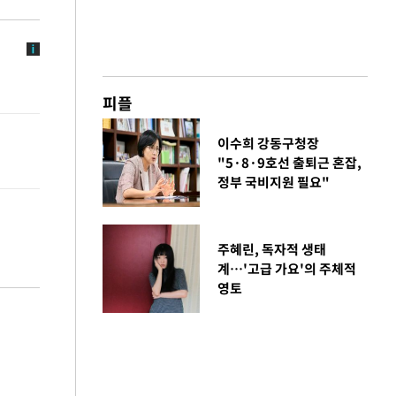
피플
이수희 강동구청장
"5·8·9호선 출퇴근 혼잡,
정부 국비지원 필요"
주혜린, 독자적 생태
계…'고급 가요'의 주체적
영토