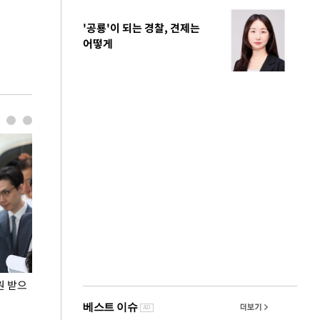
'공룡'이 되는 경찰, 견제는
어떻게
원 받으
정동영, 조현 '이상주의' 발언에 "이상이 있어야
장동혁 "李 대
현실 바꿔"
하다"