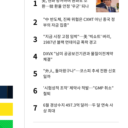
美, 엔화 방어하며 원화도 소
1
1
세
환…韓 환율 안정 '우군' 되나
입힌다…AI 로봇 연
"中 반도체, 진짜 위협은 CXMT 아닌 중국 정
2
2
부의 자금 집중"
대 올라…많이 걱정
"지금 시장 고점 임박"…美 '빅쇼트' 버리,
3
3
1987년 블랙 먼데이급 폭락 경고
 재산 잃고 필리핀
DXVX "남미 공공보건기관과 물질이전계약
4
4
체결"
"짝짝이 눈 탈출"
"外人, 돌아왔구나"…코스피 추세 전환 신호
5
5
일까
사 안한 '무개념'
'시험성적 조작' 제약사 적발…"GMP 취소"
6
6
철퇴
 소환…韓 환율 안
6월 경상수지 497.3억 달러…두 달 연속 사
7
7
상 최대