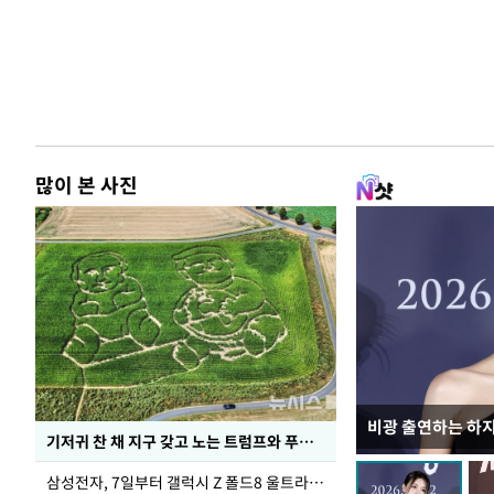
많이 본 사진
비광 출연하는 하
이재명 대통령, 
기저귀 찬 채 지구 갖고 노는 트럼프와 푸틴 형상 미로
선 다해 강구해야
삼성전자, 7일부터 갤럭시 Z 폴드8 울트라·폴드8·플립8 출시