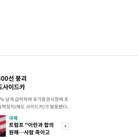
300선 붕괴
매도사이드카
 4% 넘게 급락하며 유가증권시장에 프
효력정지(매도 사이드카)가 발동됐다.
 10시18분께 매도 사이드카를 발동
국제
경제
당시 코스피200선물지수는 전일 종가
트럼프 "이란과 합의
엔화 이어 원화 
87.24였다. 코스피 매도 사이드카는 코
원해…사람 죽이고
한 美…환율 안정 
로 하는 선물 최근월물 가격