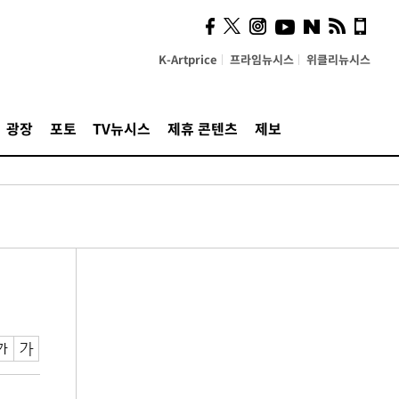
K-Artprice
프라임뉴시스
위클리뉴시스
광장
포토
TV뉴시스
제휴 콘텐츠
제보