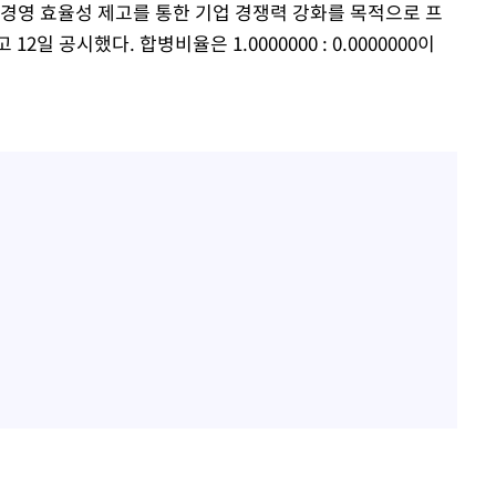
등 압수수
 경영 효율성 제고를 통한 기업 경쟁력 강화를 목적으로 프
월 중 예
일 공시했다. 합병비율은 1.0000000 : 0.0000000이
장
 구축
조 마감 다
어려워" 취
무부 대변인