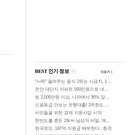
금융
언급
6월 경상수지 497.3
'우
억 달러…38개월 연