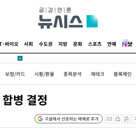
무부 대변인
해 불가피"
등 압수수
월 중 예
IT·바이오
사회
수도권
지방
문화
스포츠
연예
장
보험/카드
시황/환율
종목분석
재테크
블록체인
 구축
 합병 결정
조 마감 다
어려워" 취
구글에서 선호하는 매체로 추가
무부 대변인
해 불가피"