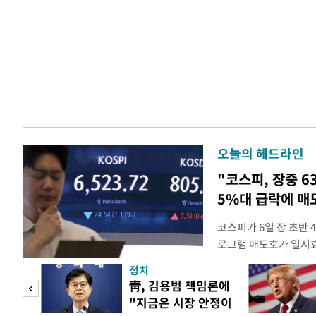
오늘의 헤드라인
"코스피, 장중 6
5%대 급락에 
코스피가 6일 장 초반
로그램 매도호가 일시
한국거래소는 이날 오전
정치
했다고 밝혔다. 발동 
 놀
靑, 김용범 책임론에
대비 5.12% 급락한 9
"지금은 시장 안정이
스피200을 기초자산으