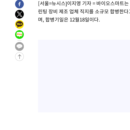
-30262초 전 >
[속보]경찰, '홍명보 선임 논란' 대한축구협회·축구회관 
[서울=뉴시스]이지영 기자 = 바이오스마트는
색
-29649초 전 >
[속보]산업장관 "美무역법 제301조 과잉생산 결과 발표 8
린팅 장비 제조 업체 직지를 소규모 합병한다고 12
상
-29442초 전 >
[속보]코스피 매도사이드카 발동…4%대 급락
며, 합병기일은 12월18일이다.
-28714초 전 >
[속보]전남광주 초대 시민추천 부시장에 백승주·윤난실
-26275초 전 >
서울 열대야 15일째 지속…비공식 '초열대야' 30도 넘어
-24842초 전 >
[속보]코스닥, 2.15포인트(0.27%) 내린 797.44 출발
-24825초 전 >
[속보]코스피, 119.51포인트(1.81%) 내린 6478.75 개
-21272초 전 >
6월 경상수지 497.3억 달러…두 달 연속 사상 최대
-21223초 전 >
서울 낮 39도 '폭염중대경보'…40도 관측 가능성도
-18585초 전 >
미 워싱턴주 스포캔 시의 통제불능 3개 산불, 방화선 일부
-10758초 전 >
[속보] 호르무즈 해협 이란-오만 협상 기대속 뉴욕증시 혼
우 0.49%↑
-9113초 전 >
[속보] 이란 대통령 "지금 최고지도자와 소통하기가 매우 
임 3년 인터뷰
1시간 전 >
[속보] "이란-오만, 호르무즈 해협 통행 항로 합의" 이란 외