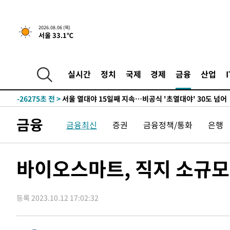
1시간 전 >
[속보] "이란-오만, 호르무즈 해협 통행 항로 합의" 이란 외
-31545초 전 >
[속보]산업장관 "李정부, 원전 반대 안해…안정 전력 위
2026.08.06 (목)
-30242초 전 >
[속보]경찰, '홍명보 선임 논란' 대한축구협회·축구회관 
서울 33.1℃
색
-29629초 전 >
[속보]산업장관 "美무역법 제301조 과잉생산 결과 발표 8
상
-29422초 전 >
[속보]코스피 매도사이드카 발동…4%대 급락
-28694초 전 >
[속보]전남광주 초대 시민추천 부시장에 백승주·윤난실
실시간
정치
국제
경제
금융
산업
-26255초 전 >
서울 열대야 15일째 지속…비공식 '초열대야' 30도 넘어
-24822초 전 >
[속보]코스닥, 2.15포인트(0.27%) 내린 797.44 출발
-24805초 전 >
[속보]코스피, 119.51포인트(1.81%) 내린 6478.75 개
금융
금융최신
증권
금융정책/통화
은행
-21252초 전 >
6월 경상수지 497.3억 달러…두 달 연속 사상 최대
-21203초 전 >
서울 낮 39도 '폭염중대경보'…40도 관측 가능성도
-18565초 전 >
미 워싱턴주 스포캔 시의 통제불능 3개 산불, 방화선 일부
바이오스마트, 직지 소규모
-10738초 전 >
[속보] 호르무즈 해협 이란-오만 협상 기대속 뉴욕증시 혼
우 0.49%↑
-9093초 전 >
[속보] 이란 대통령 "지금 최고지도자와 소통하기가 매우 
등록 2023.10.12 17:02:32
임 3년 인터뷰
1시간 전 >
[속보] "이란-오만, 호르무즈 해협 통행 항로 합의" 이란 외
-31565초 전 >
[속보]산업장관 "李정부, 원전 반대 안해…안정 전력 위