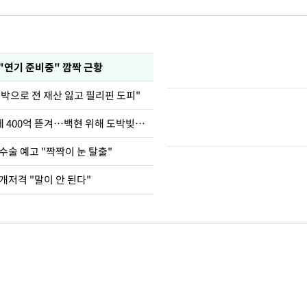
 "연기 준비중" 깜짝 근황
도박으로 전 재산 잃고 필리핀 도피"
차가원 "MC몽에 400억 뜯겨…백현 위해 도박빚 갚아줘"
수술 예고 "짝짝이 눈 탈출"
개저격 "말이 안 된다"