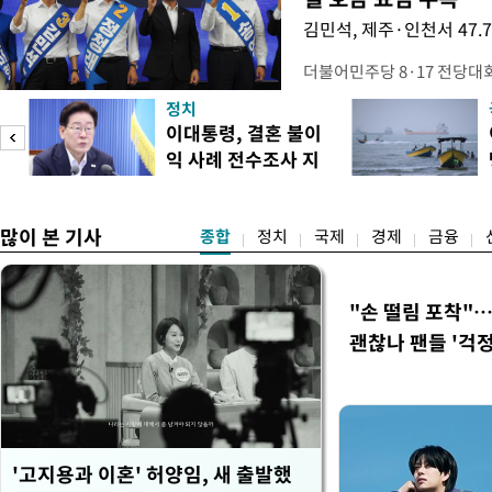
김민석, 제주·인천서 47.
더불어민주당 8·17 전당대
보가 8일 제주·인천 지역 순
정치
다. 앞서 정청래 후보 우세
이대통령, 결혼 불이
·울산·경남 경선에서 1승 1
익 사례 전수조사 지
제주·인천 경선에서 이기며 '
시
만 두 후보 간 누적 득표율 차
많이 본 기사
종합
정치
국제
경제
금융
"손 떨림 포착"
괜찮나 팬들 '걱정
'고지용과 이혼' 허양임, 새 출발했