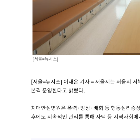
-5344초 전 >
온열질환 사망자 3명 늘어…누적 환자 3000명 돌파
11분 전 >
강릉에 시간당 81.4㎜ 물폭탄…도로 잠기고 담벼락 붕괴
1시간 전 >
백운산서 80년근 천종산삼 9뿌리 발견…감정가 1.3억원
1시간 전 >
선재도서 해루질 나섰다 실종 60대, 닷새 만에 숨진 채 발견
2시간 전 >
남자 농구, 나고야 아시안게임서 '홈팀' 일본과 한일전
2시간 전 >
여수 오동도 해상서 모터보트 전복…1명 사망·1명 실종
3시간 전 >
극한폭염 한풀 꺾이지만…'낮 최고 35도' 무더위, 열대야 계속[다
[서울=뉴시스]
날씨]
4시간 전 >
축구협회 "압수수색·성접대 논란 사과…쇄신의 기회로 삼겠다"
5시간 전 >
[속보]'압수수색·성접대 논란' 축구협회 "실망과 걱정 안겨드려 죄
[서울=뉴시스] 이재은 기자 = 서울시는 서울시 서
8시간 전 >
'최고 37도' 폭염 지속…강원동해안 최대 150㎜ 비
본격 운영한다고 밝혔다.
10시간 전 >
[속보]뉴욕증시 상승 마감…S&P 0.6% 나스닥 1.3%↑
치매안심병원은 폭력·망상·배회 등 행동심리증상
후에도 지속적인 관리를 통해 자택 등 지역사회에