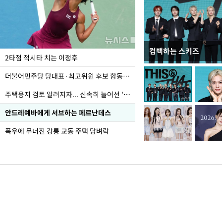
컴백하는 스키즈
이번주 국회에는 무슨 일
2타점 적시타 치는 이정후
더불어민주당 당대표·최고위원 후보 합동연설회
주택용지 검토 알려지자... 신속히 늘어선 '근조화환'
안드레예바에게 서브하는 페르난데스
폭우에 무너진 강릉 교동 주택 담벼락