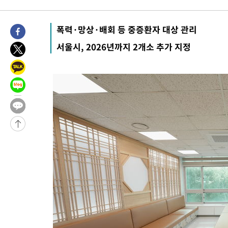
2시간 전 >
남자 농구, 나고야 아시안게임서 '홈팀' 일본과 한일전
2시간 전 >
여수 오동도 해상서 모터보트 전복…1명 사망·1명 실종
폭력·망상·배회 등 중증환자 대상 관리
3시간 전 >
극한폭염 한풀 꺾이지만…'낮 최고 35도' 무더위, 열대야 계속[다
서울시, 2026년까지 2개소 추가 지정
날씨]
4시간 전 >
축구협회 "압수수색·성접대 논란 사과…쇄신의 기회로 삼겠다"
5시간 전 >
[속보]'압수수색·성접대 논란' 축구협회 "실망과 걱정 안겨드려 죄
8시간 전 >
'최고 37도' 폭염 지속…강원동해안 최대 150㎜ 비
10시간 전 >
[속보]뉴욕증시 상승 마감…S&P 0.6% 나스닥 1.3%↑
-23798초 전 >
이란 "호르무즈 재개방 합의 근접…美 배상 선행돼야"
-14845초 전 >
[속보]與최고위원 제주·인천 순회경선…박선원·최민희·서미
한민수·김용 순
-14798초 전 >
[속보]김민석, 與 전대 당원투표 누적 득표율 45.42%로 1위…
청래 44.56%
-14080초 전 >
[속보]與 대표 경선 제주·인천 당원투표…金 47.75%·鄭
42.08%·宋 10.17%
-13614초 전 >
이강인 "아틀레티코 이적 기뻐…등번호 7번 의미보단 팀 위해 
것"
-13549초 전 >
[속보]與 당대표 경선, 제주·인천 권리당원 투표 김민석 승리
-7323초 전 >
낮 최고 35도 '무더위'…동해안 시간당 30㎜ '강한 비'[내일날씨
-6593초 전 >
[속보]이강인 "감독님이 원하는 마음 느꼈고, 많은 트로피 원해 
레티코 이적"
-6375초 전 >
수도권 40도 육박 '펄펄'…동해안 일부 지역엔 호의주의보