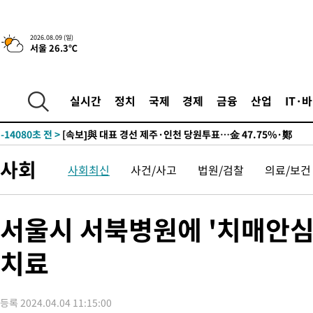
2026.08.09 (일)
10시간 전 >
[속보]뉴욕증시 상승 마감…S&P 0.6% 나스닥 1.3%↑
서울 26.3℃
-23798초 전 >
이란 "호르무즈 재개방 합의 근접…美 배상 선행돼야"
-14845초 전 >
[속보]與최고위원 제주·인천 순회경선…박선원·최민희·서미
실시간
정치
국제
경제
금융
산업
IT·
한민수·김용 순
-14798초 전 >
[속보]김민석, 與 전대 당원투표 누적 득표율 45.42%로 1위…
청래 44.56%
-14080초 전 >
[속보]與 대표 경선 제주·인천 당원투표…金 47.75%·鄭
42.08%·宋 10.17%
-13614초 전 >
이강인 "아틀레티코 이적 기뻐…등번호 7번 의미보단 팀 위해 
것"
사회
-13549초 전 >
[속보]與 당대표 경선, 제주·인천 권리당원 투표 김민석 승리
사회최신
사건/사고
법원/검찰
의료/보건
-7323초 전 >
낮 최고 35도 '무더위'…동해안 시간당 30㎜ '강한 비'[내일날씨
-6593초 전 >
[속보]이강인 "감독님이 원하는 마음 느꼈고, 많은 트로피 원해 
서울시 서북병원에 '치매안
레티코 이적"
-6375초 전 >
수도권 40도 육박 '펄펄'…동해안 일부 지역엔 호의주의보
-5344초 전 >
온열질환 사망자 3명 늘어…누적 환자 3000명 돌파
치료
11분 전 >
강릉에 시간당 81.4㎜ 물폭탄…도로 잠기고 담벼락 붕괴
1시간 전 >
백운산서 80년근 천종산삼 9뿌리 발견…감정가 1.3억원
1시간 전 >
선재도서 해루질 나섰다 실종 60대, 닷새 만에 숨진 채 발견
등록 2024.04.04 11:15:00