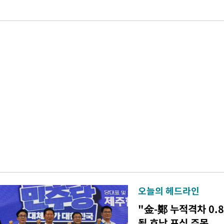
오늘의 헤드라인
"金-鄭 누적격차 0.
될 호남 표심 주목