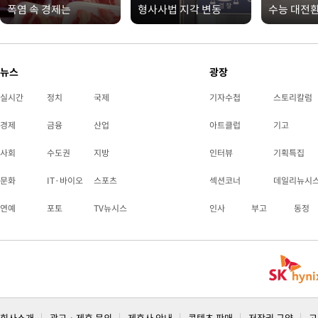
폭염 속 경제는
형사사법 지각 변동
수능 대전
뉴스
광장
실시간
정치
국제
기자수첩
스토리칼럼
경제
금융
산업
아트클럽
기고
사회
수도권
지방
인터뷰
기획특집
문화
IT·바이오
스포츠
섹션코너
데일리뉴시
연예
포토
TV뉴시스
인사
부고
동정
회사소개
광고 · 제휴 문의
제휴사 안내
콘텐츠 판매
저작권 규약
고