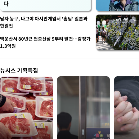
다
남자 농구, 나고야 아시안게임서 '홈팀' 일본과
한일전
백운산서 80년근 천종산삼 9뿌리 발견…감정가
1.3억원
뉴시스 기획특집