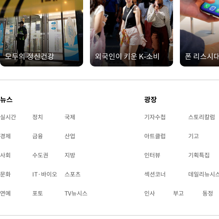
모두의 정신건강
외국인이 키운 K-소비
폰 리스시
뉴스
광장
실시간
정치
국제
기자수첩
스토리칼럼
경제
금융
산업
아트클럽
기고
사회
수도권
지방
인터뷰
기획특집
문화
IT·바이오
스포츠
섹션코너
데일리뉴시
연예
포토
TV뉴시스
인사
부고
동정