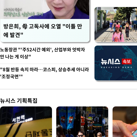
방은희, 母 고독사에 오열 "이틀 만
에 발견"
노동장관 "'주52시간 예외', 산업부와 엇박자
안 나는 게 이상"
"8월 반등 속지 마라…코스피, 상승추세 아니라
'조정국면'"
뉴시스 기획특집