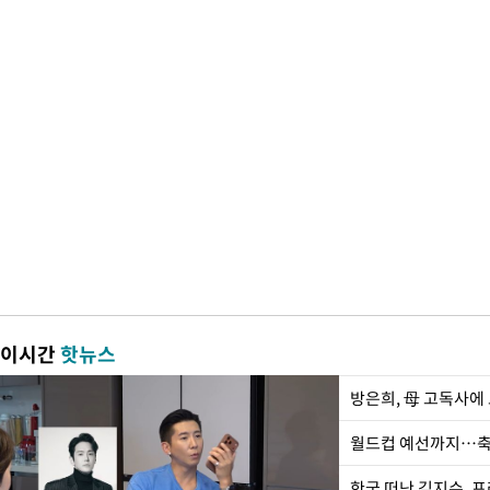
이시간
핫뉴스
방은희, 母 고독사에 
월드컵 예선까지…축
한국 떠난 김지수, 