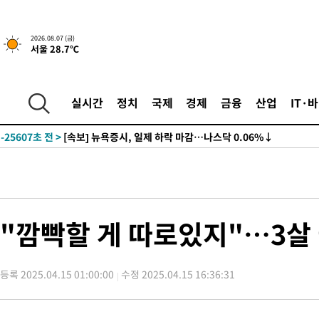
2026.08.07 (금)
서울 28.7℃
-25607초 전 >
[속보] 뉴욕증시, 일제 하락 마감…나스닥 0.06%↓
-31041초 전 >
이란, 호르무즈서 "적국 목표물들"과 대치로 남부 케슘섬에서 
례 큰 폭발음
-29756초 전 >
[속보]美, 폴리실리콘 수입 규제…파생제품 15% 관세, 120일
실시간
정치
국제
경제
금융
산업
IT·
발효
-27907초 전 >
[속보]트럼프, 美 원정출산 금지 행정명령 서명
-25607초 전 >
[속보] 뉴욕증시, 일제 하락 마감…나스닥 0.06%↓
-31041초 전 >
이란, 호르무즈서 "적국 목표물들"과 대치로 남부 케슘섬에서 
례 큰 폭발음
-29756초 전 >
[속보]美, 폴리실리콘 수입 규제…파생제품 15% 관세, 120일
발효
-27907초 전 >
[속보]트럼프, 美 원정출산 금지 행정명령 서명
-25607초 전 >
[속보] 뉴욕증시, 일제 하락 마감…나스닥 0.06%↓
"깜빡할 게 따로있지"…3살 
등록 2025.04.15 01:00:00
수정 2025.04.15 16:36:31