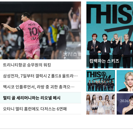
컴백하는 스키즈
입추 하루 앞둔 전남광
트리니티항공 승무원의 워킹
폭염
삼성전자, 7일부터 갤럭시 Z 폴드8 울트라·폴드8·플립8 출시
멕시코 인플루언서, 라방 중 괴한 총격으로 사망
멀티 골 세리머니하는 리오넬 메시
오타니 멀티 홈런에도 다저스는 6연패