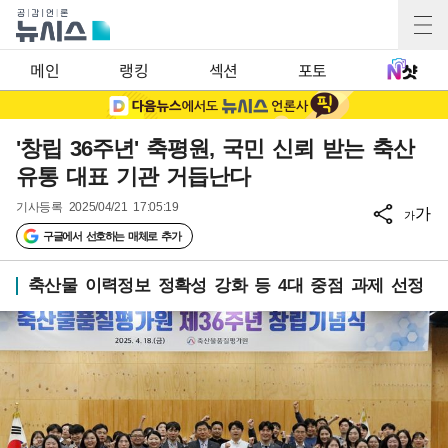
메인
랭킹
섹션
포토
'창립 36주년' 축평원, 국민 신뢰 받는 축산
유통 대표 기관 거듭난다
기사등록
2025/04/21 17:05:19
가
가
구글에서 선호하는 매체로 추가
축산물 이력정보 정확성 강화 등 4대 중점 과제 선정