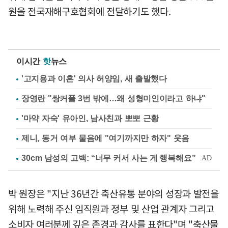
원을 전국재해구호협회에 전달하기도 했다.
이시간
핫
뉴스
'고지용과 이혼' 의사 허양임, 새 출발했다
장영란 "쌍커풀 3번 밖에…왜 성형미인이라고 하냐"
'마약 자숙' 유아인, 남사친과 뽀뽀 근황
제니, 동거 여부 물음에 "여기까지만 하자" 웃음
박 원장은 "지난 36년간 축산유통 분야의 성장과 발전을
위해 노력해 주신 임직원과 정부 및 산업 관계자 그리고
소비자 여러분께 깊은 존경과 감사를 표한다"며 "축산물