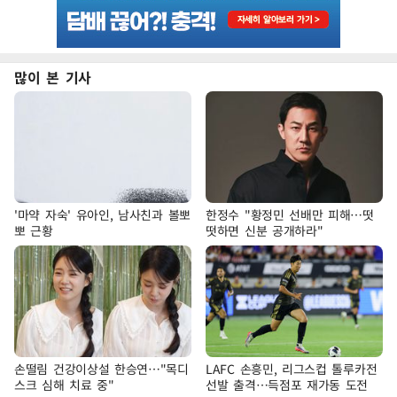
많이 본 기사
'마약 자숙' 유아인, 남사친과 볼뽀
한정수 "황정민 선배만 피해…떳
뽀 근황
떳하면 신분 공개하라"
손떨림 건강이상설 한승연…"목디
LAFC 손흥민, 리그스컵 톨루카전
스크 심해 치료 중"
선발 출격…득점포 재가동 도전