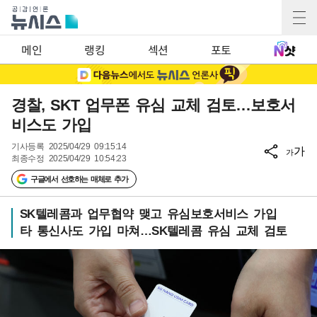
메인
랭킹
섹션
포토
경찰, SKT 업무폰 유심 교체 검토…보호서
비스도 가입
기사등록
2025/04/29 09:15:14
가
가
최종수정
2025/04/29 10:54:23
구글에서 선호하는 매체로 추가
SK텔레콤과 업무협약 맺고 유심보호서비스 가입
타 통신사도 가입 마쳐…SK텔레콤 유심 교체 검토