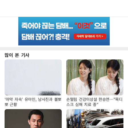
많이 본 기사
'마약 자숙' 유아인, 남사친과 볼뽀
손떨림 건강이상설 한승연…"목디
뽀 근황
스크 심해 치료 중"