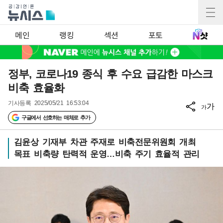
메인
랭킹
섹션
포토
정부, 코로나19 종식 후 수요 급감한 마스크
비축 효율화
기사등록
2025/05/21 16:53:04
가
가
구글에서 선호하는 매체로 추가
김윤상 기재부 차관 주재로 비축전문위원회 개최
목표 비축량 탄력적 운영…비축 주기 효율적 관리