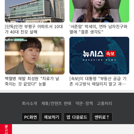
[단독]인천 부평구 아파트서 10대
'서준맘' 박세미, 연하 남자친구와
가 40대 친모 살해
열애 "결혼 생각도"
백혈병 재발 최성원 "치료가 날
[속보]이 대통령 "부동산 공급 기
죽이는 것 같았다" 눈물
존 사고방식 매달리지 말고 과감
히 실천"
회사소개
제휴/컨텐츠 판매
약관·정책
고충처리
PC화면
제보하기
앱 다운로드
맨위로↑
광
COPYRIGHTⓒ
NEWSIS
ALL RIGHTS RESERVED.
고
삭